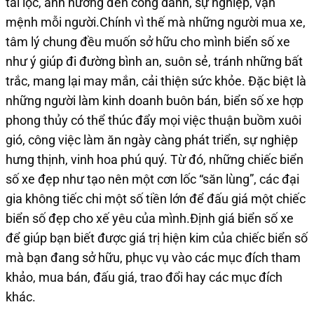
tài lộc, ảnh hưởng đến công danh, sự nghiệp, vận
mệnh mỗi người.Chính vì thế mà những người mua xe,
tâm lý chung đều muốn sở hữu cho mình biển số xe
như ý giúp đi đường bình an, suôn sẻ, tránh những bất
trắc, mang lại may mắn, cải thiện sức khỏe. Đặc biệt là
những người làm kinh doanh buôn bán, biển số xe hợp
phong thủy có thể thúc đẩy mọi việc thuận buồm xuôi
gió, công việc làm ăn ngày càng phát triển, sự nghiệp
hưng thịnh, vinh hoa phú quý. Từ đó, những chiếc biển
số xe đẹp như tạo nên một cơn lốc “săn lùng”, các đại
gia không tiếc chi một số tiền lớn để đấu giá một chiếc
biển số đẹp cho xế yêu của mình.Định giá biển số xe
để giúp bạn biết được giá trị hiện kim của chiếc biển số
mà bạn đang sở hữu, phục vụ vào các mục đích tham
khảo, mua bán, đấu giá, trao đổi hay các mục đích
khác.