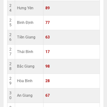
2
Hưng Yên
89
4
2
Bình Định
77
5
2
Tiền Giang
63
6
2
Thái Bình
17
7
2
Bắc Giang
98
8
2
Hòa Bình
28
9
3
An Giang
67
0