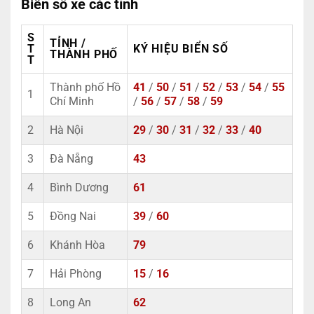
Biển số xe các tỉnh
S
TỈNH /
T
KÝ HIỆU BIỂN SỐ
THÀNH PHỐ
T
Thành phố Hồ
41
/
50
/
51
/
52
/
53
/
54
/
55
1
Chí Minh
/
56
/
57
/
58
/
59
2
Hà Nội
29
/
30
/
31
/
32
/
33
/
40
3
Đà Nẵng
43
4
Bình Dương
61
5
Đồng Nai
39
/
60
6
Khánh Hòa
79
7
Hải Phòng
15
/
16
8
Long An
62