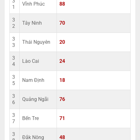
3
Vĩnh Phúc
88
1
3
Tây Ninh
70
2
3
Thái Nguyên
20
3
3
Lào Cai
24
4
3
Nam Định
18
5
3
Quảng Ngãi
76
6
3
Bến Tre
71
7
3
Đắk Nông
48