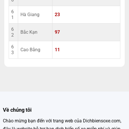
6
Hà Giang
23
1
6
Bắc Kạn
97
2
6
Cao Bằng
11
3
Về chúng tôi
Chào mừng bạn đến với trang web của Dichbiensoxe.com,
đây là website hỗ trợ bạn dịch biển số xe miễn phí và giúp