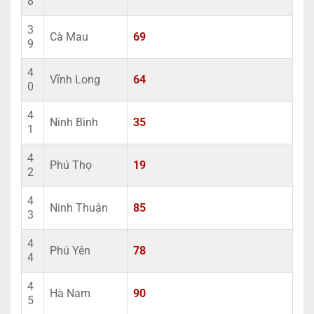
8
3
Cà Mau
69
9
4
Vĩnh Long
64
0
4
Ninh Bình
35
1
4
Phú Thọ
19
2
4
Ninh Thuận
85
3
4
Phú Yên
78
4
4
Hà Nam
90
5