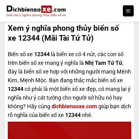
Bỏ
qua
DỊCH BIỂN SỐ
nội
Xem ý nghĩa phong thủy biển số
dung
xe 12344 (Mãi Tài Tứ Tử)
Biển số xe
12344
là biển xe có 4 nút, các con số
trên biển số xe mang ý nghĩa là
Nhị Tam Tứ Tứ
,
đây là biển số xe hợp với những người mang Mệnh
Kim, Mệnh Mộc. Bạn đang thắc mắc biển số xe
12344
có phải là một biển số xe đẹp, có mang lại ý
nghĩa như ý cát tường cho người sở hữu nó hay
không? Hãy cùng
dichbiensoxe.com
giúp bạn dịch
rõ nghĩa của biển số xe
12344
nhé.