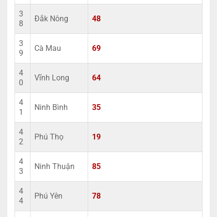
3
Đắk Nông
48
8
3
Cà Mau
69
9
4
Vĩnh Long
64
0
4
Ninh Bình
35
1
4
Phú Thọ
19
2
4
Ninh Thuận
85
3
4
Phú Yên
78
4