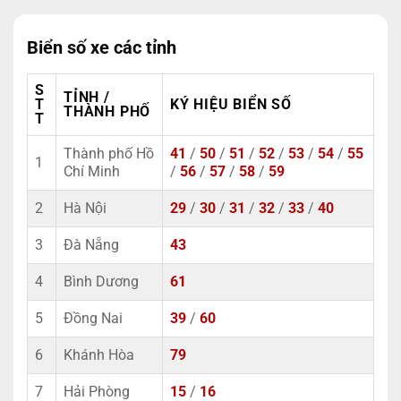
Biển số xe các tỉnh
S
TỈNH /
T
KÝ HIỆU BIỂN SỐ
THÀNH PHỐ
T
Thành phố Hồ
41
/
50
/
51
/
52
/
53
/
54
/
55
1
Chí Minh
/
56
/
57
/
58
/
59
2
Hà Nội
29
/
30
/
31
/
32
/
33
/
40
3
Đà Nẵng
43
4
Bình Dương
61
5
Đồng Nai
39
/
60
6
Khánh Hòa
79
7
Hải Phòng
15
/
16