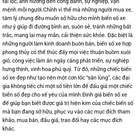
tài lộc, ảnh hưởng đến công danh, sự nghiệp, vận
mệnh mỗi người.Chính vì thế mà những người mua xe,
tâm lý chung đều muốn sở hữu cho mình biển số xe
như ý giúp đi đường bình an, suôn sẻ, tránh những bất
trắc, mang lại may mắn, cải thiện sức khỏe. Đặc biệt là
những người làm kinh doanh buôn bán, biển số xe hợp
phong thủy có thể thúc đẩy mọi việc thuận buồm xuôi
gió, công việc làm ăn ngày càng phát triển, sự nghiệp
hưng thịnh, vinh hoa phú quý. Từ đó, những chiếc biển
số xe đẹp như tạo nên một cơn lốc “săn lùng”, các đại
gia không tiếc chi một số tiền lớn để đấu giá một chiếc
biển số đẹp cho xế yêu của mình.Định giá biển số xe
để giúp bạn biết được giá trị hiện kim của chiếc biển số
mà bạn đang sở hữu, phục vụ vào các mục đích tham
khảo, mua bán, đấu giá, trao đổi hay các mục đích
khác.