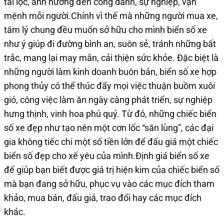
tài lộc, ảnh hưởng đến công danh, sự nghiệp, vận
mệnh mỗi người.Chính vì thế mà những người mua xe,
tâm lý chung đều muốn sở hữu cho mình biển số xe
như ý giúp đi đường bình an, suôn sẻ, tránh những bất
trắc, mang lại may mắn, cải thiện sức khỏe. Đặc biệt là
những người làm kinh doanh buôn bán, biển số xe hợp
phong thủy có thể thúc đẩy mọi việc thuận buồm xuôi
gió, công việc làm ăn ngày càng phát triển, sự nghiệp
hưng thịnh, vinh hoa phú quý. Từ đó, những chiếc biển
số xe đẹp như tạo nên một cơn lốc “săn lùng”, các đại
gia không tiếc chi một số tiền lớn để đấu giá một chiếc
biển số đẹp cho xế yêu của mình.Định giá biển số xe
để giúp bạn biết được giá trị hiện kim của chiếc biển số
mà bạn đang sở hữu, phục vụ vào các mục đích tham
khảo, mua bán, đấu giá, trao đổi hay các mục đích
khác.