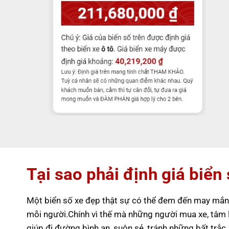
Tại sao phải định giá biển
Một biển số xe đẹp thật sự có thể đem đến may mắn,
mỗi người.Chính vì thế mà những người mua xe, tâm 
giúp đi đường bình an, suôn sẻ, tránh những bất trắc,