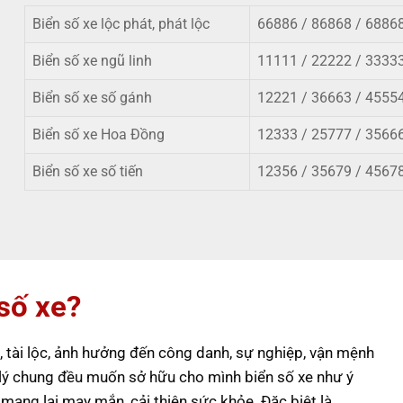
Biển số xe lộc phát, phát lộc
66886 / 86868 / 6886
Biển số xe ngũ linh
11111 / 22222 / 33333
Biển số xe số gánh
12221 / 36663 / 4555
Biển số xe Hoa Đồng
12333 / 25777 / 3566
Biển số xe số tiến
12356 / 35679
/
45678
 số xe?
 tài lộc, ảnh hưởng đến công danh, sự nghiệp, vận mệnh
lý chung đều muốn sở hữu cho mình biển số xe như ý
 mang lại may mắn, cải thiện sức khỏe. Đặc biệt là