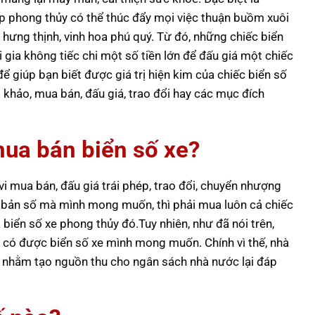
p phong thủy có thể thúc đẩy mọi việc thuận buồm xuôi
 hưng thịnh, vinh hoa phú quý. Từ đó, những chiếc biển
 gia không tiếc chi một số tiền lớn để đấu giá một chiếc
ể giúp bạn biết được giá trị hiện kim của chiếc biển số
khảo, mua bán, đấu giá, trao đổi hay các mục đích
ua bán biển số xe?
 mua bán, đấu giá trái phép, trao đổi, chuyển nhượng
c bản số mà mình mong muốn, thì phải mua luôn cả chiếc
ả biển số xe phong thủy đó.Tuy nhiên, như đã nói trên,
 có được biển số xe mình mong muốn. Chính vì thế, nhà
ô, nhằm tạo nguồn thu cho ngân sách nhà nước lại đáp