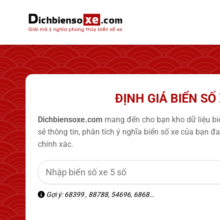
Bỏ
qua
nội
dung
ĐỊNH GIÁ BIỂN SỐ
Dichbiensoxe.com
mang đến cho bạn kho dữ liệu biể
sẻ thông tin, phân tích ý nghĩa biển số xe của bạn 
chính xác.
Gợi ý: 68399 , 88788, 54696, 6868…