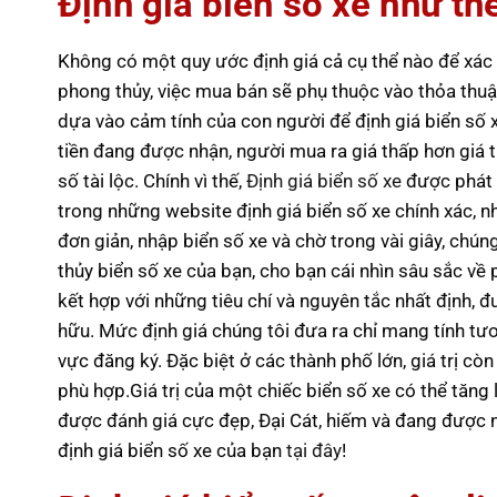
Định giá biển số xe như th
Không có một quy ước định giá cả cụ thể nào để xác đ
phong thủy, việc mua bán sẽ phụ thuộc vào thỏa thuậ
dựa vào cảm tính của con người để định giá biển số 
tiền đang được nhận, người mua ra giá thấp hơn giá tr
số tài lộc. Chính vì thế,
Định giá biển số xe
được phát 
trong những website định giá biển số xe chính xác, nh
đơn giản, nhập biển số xe và chờ trong vài giây, chú
thủy biển số xe của bạn, cho bạn cái nhìn sâu sắc về 
kết hợp với những tiêu chí và nguyên tắc nhất định, đ
hữu. Mức định giá chúng tôi đưa ra chỉ mang tính tươn
vực đăng ký. Đặc biệt ở các thành phố lớn, giá trị cò
phù hợp.Giá trị của một chiếc biển số xe có thể tăng l
được đánh giá cực đẹp, Đại Cát, hiếm và đang được 
định giá biển số xe của bạn
tại đây
!