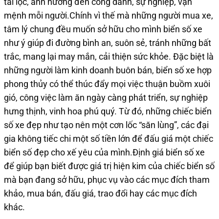
tài lộc, ảnh hưởng đến công danh, sự nghiệp, vận
mệnh mỗi người.Chính vì thế mà những người mua xe,
tâm lý chung đều muốn sở hữu cho mình biển số xe
như ý giúp đi đường bình an, suôn sẻ, tránh những bất
trắc, mang lại may mắn, cải thiện sức khỏe. Đặc biệt là
những người làm kinh doanh buôn bán, biển số xe hợp
phong thủy có thể thúc đẩy mọi việc thuận buồm xuôi
gió, công việc làm ăn ngày càng phát triển, sự nghiệp
hưng thịnh, vinh hoa phú quý. Từ đó, những chiếc biển
số xe đẹp như tạo nên một cơn lốc “săn lùng”, các đại
gia không tiếc chi một số tiền lớn để đấu giá một chiếc
biển số đẹp cho xế yêu của mình.Định giá biển số xe
để giúp bạn biết được giá trị hiện kim của chiếc biển số
mà bạn đang sở hữu, phục vụ vào các mục đích tham
khảo, mua bán, đấu giá, trao đổi hay các mục đích
khác.