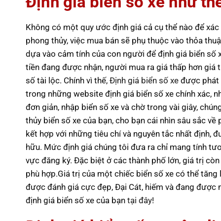
Định giá biển số xe như th
Không có một quy ước định giá cả cụ thể nào để xác đ
phong thủy, việc mua bán sẽ phụ thuộc vào thỏa thuậ
dựa vào cảm tính của con người để định giá biển số 
tiền đang được nhận, người mua ra giá thấp hơn giá tr
số tài lộc. Chính vì thế,
Định giá biển số xe
được phát 
trong những website định giá biển số xe chính xác, nh
đơn giản, nhập biển số xe và chờ trong vài giây, chú
thủy biển số xe của bạn, cho bạn cái nhìn sâu sắc về 
kết hợp với những tiêu chí và nguyên tắc nhất định, đ
hữu. Mức định giá chúng tôi đưa ra chỉ mang tính tươn
vực đăng ký. Đặc biệt ở các thành phố lớn, giá trị cò
phù hợp.Giá trị của một chiếc biển số xe có thể tăng l
được đánh giá cực đẹp, Đại Cát, hiếm và đang được 
định giá biển số xe của bạn
tại đây
!