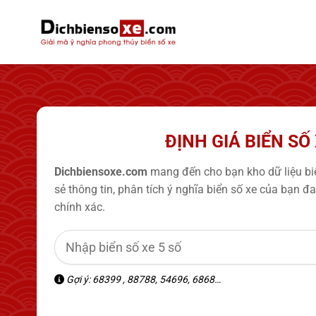
Bỏ
qua
nội
dung
ĐỊNH GIÁ BIỂN SỐ
Dichbiensoxe.com
mang đến cho bạn kho dữ liệu biể
sẻ thông tin, phân tích ý nghĩa biển số xe của bạn 
chính xác.
Gợi ý: 68399 , 88788, 54696, 6868…