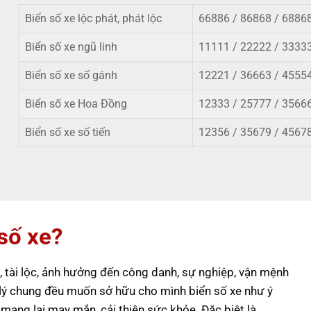
Biển số xe lộc phát, phát lộc
66886 / 86868 / 6886
Biển số xe ngũ linh
11111 / 22222 / 33333
Biển số xe số gánh
12221 / 36663 / 4555
Biển số xe Hoa Đồng
12333 / 25777 / 3566
Biển số xe số tiến
12356 / 35679
/
45678
 số xe?
 tài lộc, ảnh hưởng đến công danh, sự nghiệp, vận mệnh
lý chung đều muốn sở hữu cho mình biển số xe như ý
 mang lại may mắn, cải thiện sức khỏe. Đặc biệt là