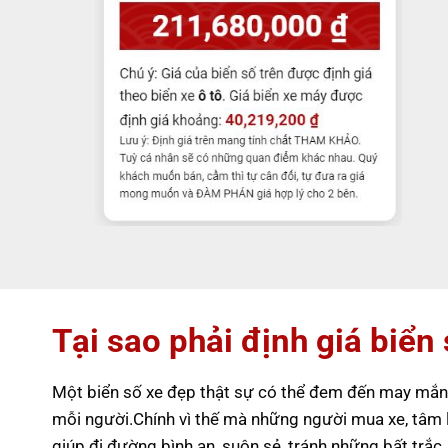
Tại sao phải định giá biển
Một biển số xe đẹp thật sự có thể đem đến may mắn,
mỗi người.Chính vì thế mà những người mua xe, tâm 
giúp đi đường bình an, suôn sẻ, tránh những bất trắc,