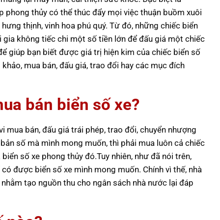
p phong thủy có thể thúc đẩy mọi việc thuận buồm xuôi
 hưng thịnh, vinh hoa phú quý. Từ đó, những chiếc biển
 gia không tiếc chi một số tiền lớn để đấu giá một chiếc
ể giúp bạn biết được giá trị hiện kim của chiếc biển số
khảo, mua bán, đấu giá, trao đổi hay các mục đích
ua bán biển số xe?
 mua bán, đấu giá trái phép, trao đổi, chuyển nhượng
c bản số mà mình mong muốn, thì phải mua luôn cả chiếc
ả biển số xe phong thủy đó.Tuy nhiên, như đã nói trên,
 có được biển số xe mình mong muốn. Chính vì thế, nhà
ô, nhằm tạo nguồn thu cho ngân sách nhà nước lại đáp