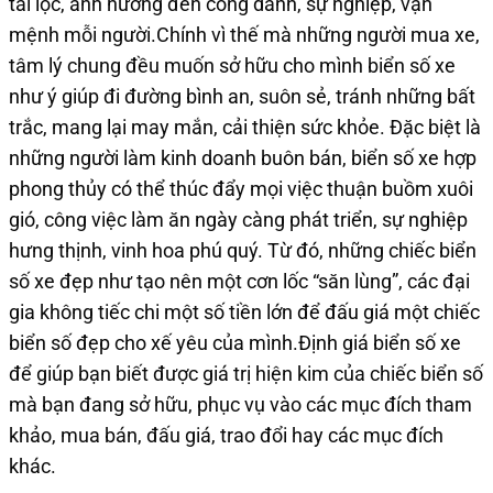
tài lộc, ảnh hưởng đến công danh, sự nghiệp, vận
mệnh mỗi người.Chính vì thế mà những người mua xe,
tâm lý chung đều muốn sở hữu cho mình biển số xe
như ý giúp đi đường bình an, suôn sẻ, tránh những bất
trắc, mang lại may mắn, cải thiện sức khỏe. Đặc biệt là
những người làm kinh doanh buôn bán, biển số xe hợp
phong thủy có thể thúc đẩy mọi việc thuận buồm xuôi
gió, công việc làm ăn ngày càng phát triển, sự nghiệp
hưng thịnh, vinh hoa phú quý. Từ đó, những chiếc biển
số xe đẹp như tạo nên một cơn lốc “săn lùng”, các đại
gia không tiếc chi một số tiền lớn để đấu giá một chiếc
biển số đẹp cho xế yêu của mình.Định giá biển số xe
để giúp bạn biết được giá trị hiện kim của chiếc biển số
mà bạn đang sở hữu, phục vụ vào các mục đích tham
khảo, mua bán, đấu giá, trao đổi hay các mục đích
khác.