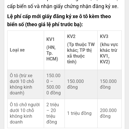
cấp biển số và nhận giấy chứng nhận đăng ký xe.
Lệ phí cấp mới giấy đăng ký xe ô tô kèm theo
biển số (theo giá lệ phí trước bạ):
KV2
KV3
KV1
(Tp thuộc TW
(khu vực
(HN,
Loại xe
khác; TP thị
khác trừ
Tp.
xã thuộc
KV1,
HCM)
tỉnh)
KV2)
Ô tô (trừ xe
150.00
dưới 10 chỗ
0 –
150.000
150.000
không kinh
500.00
đồng
đồng
doanh)
0 đồng
Ô tô chở người
2 triệu
dưới 10 chỗ
– 20
200.000
1 triệu đồng
không kinh
triệu
đồng
doanh
đồng