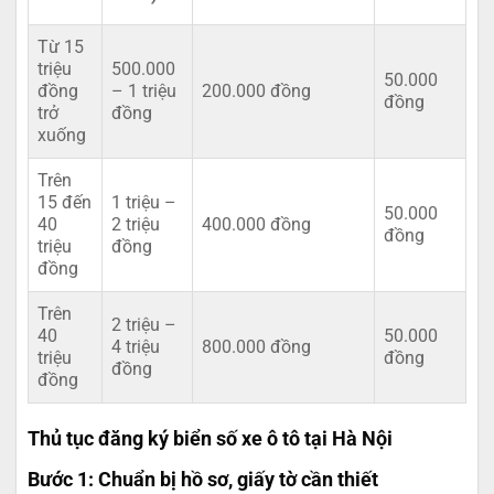
Từ 15
triệu
500.000
50.000
đồng
– 1 triệu
200.000 đồng
đồng
trở
đồng
xuống
Trên
15 đến
1 triệu –
50.000
40
2 triệu
400.000 đồng
đồng
triệu
đồng
đồng
Trên
2 triệu –
40
50.000
4 triệu
800.000 đồng
triệu
đồng
đồng
đồng
Thủ tục đăng ký biển số xe ô tô tại Hà Nội
Bước 1: Chuẩn bị hồ sơ, giấy tờ cần thiết