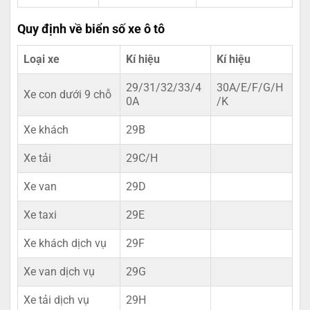
Quy định về biển số xe ô tô
Loại xe
Kí hiệu
Kí hiệu
29/31/32/33/4
30A/E/F/G/H
Xe con dưới 9 chỗ
0A
/K
Xe khách
29B
Xe tải
29C/H
Xe van
29D
Xe taxi
29E
Xe khách dịch vụ
29F
Xe van dịch vụ
29G
Xe tải dịch vụ
29H