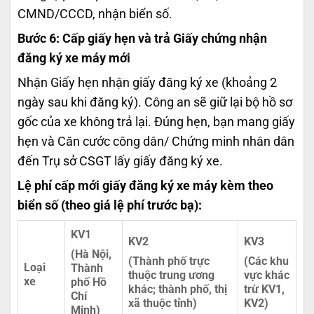
CMND/CCCD, nhận biển số.
Bước 6: Cấp giấy hẹn và trả Giấy chứng nhận
đăng ký xe máy mới
Nhận Giấy hẹn nhận giấy đăng ký xe (khoảng 2
ngày sau khi đăng ký). Công an sẽ giữ lại bộ hồ sơ
gốc của xe không trả lại. Đúng hẹn, bạn mang giấy
hẹn và Căn cước công dân/ Chứng minh nhân dân
đến Trụ sở CSGT lấy giấy đăng ký xe.
Lệ phí cấp mới giấy đăng ký xe máy kèm theo
biển số (theo giá lệ phí trước bạ):
KV1
KV2
KV3
(Hà Nội,
(Thành phố trực
(Các khu
Loại
Thành
thuộc trung ương
vực khác
xe
phố Hồ
khác; thành phố, thị
trừ KV1,
Chí
xã thuộc tỉnh)
KV2)
Minh)