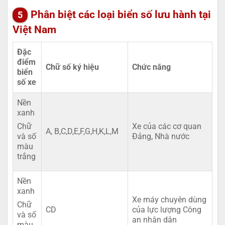
Phân biệt các loại biển số lưu hành tại
Việt Nam
Đặc
điểm
Chữ số ký hiệu
Chức năng
biển
số xe
Nền
xanh
Xe của các cơ quan
Chữ
A, B,C,D,E,F,G,H,K,L,M
Đảng, Nhà nước
và số
màu
trắng
Nền
xanh
Xe máy chuyên dùng
Chữ
CD
của lực lượng Công
và số
an nhân dân
màu