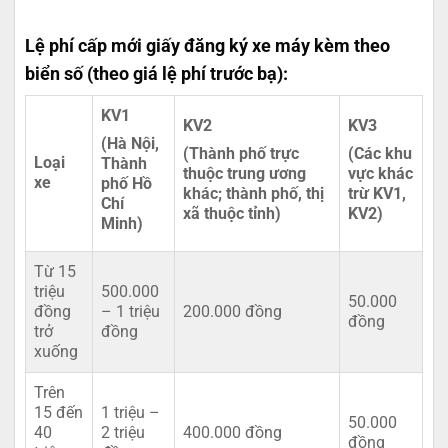
Lệ phí cấp mới giấy đăng ký xe máy kèm theo
biển số (theo giá lệ phí trước bạ):
KV1
KV2
KV3
(Hà Nội,
(Thành phố trực
(Các khu
Loại
Thành
thuộc trung ương
vực khác
xe
phố Hồ
khác; thành phố, thị
trừ KV1,
Chí
xã thuộc tỉnh)
KV2)
Minh)
Từ 15
triệu
500.000
50.000
đồng
– 1 triệu
200.000 đồng
đồng
trở
đồng
xuống
Trên
15 đến
1 triệu –
50.000
40
2 triệu
400.000 đồng
đồng