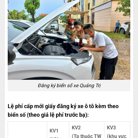
Đăng ký biển số xe Quảng Trị
Lệ phí cấp mới giấy đăng ký xe ô tô kèm theo
biển số (theo giá lệ phí trước bạ):
KV2
KV3
KV1
(Tp thuộc TW
(khu vực