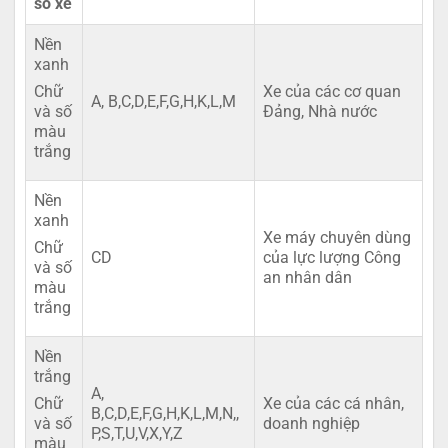
số xe
Nền
xanh
Xe của các cơ quan
Chữ
A, B,C,D,E,F,G,H,K,L,M
Đảng, Nhà nước
và số
màu
trắng
Nền
xanh
Xe máy chuyên dùng
Chữ
CD
của lực lượng Công
và số
an nhân dân
màu
trắng
Nền
trắng
A,
Xe của các cá nhân,
Chữ
B,C,D,E,F,G,H,K,L,M,N,,
doanh nghiệp
và số
P,S,T,U,V,X,Y,Z
màu