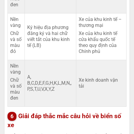
đen
Nền
Xe của khu kinh tế –
vàng
thương mại
Ký hiệu địa phương
đăng ký và hai chữ
Chữ
Xe của khu kinh tế
viết tắt của khu kinh
và số
cửa khẩu quốc tế
tế (LB)
màu
theo quy định của
đỏ
Chính phủ
Nền
vàng
A,
Xe kinh doanh vận
Chữ
B,C,D,E,F,G,H,K,L,M,N,,
tải
và số
P,S,T,U,V,X,Y,Z
màu
đen
Giải đáp thắc mắc câu hỏi về biển số
xe