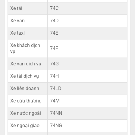
Xe tải
74C
Xe van
74D
Xe taxi
74E
Xe khách dịch
74F
vụ
Xe van dịch vụ
74G
Xe tải dịch vụ
74H
Xe liên doanh
74LD
Xe cứu thương
74M
Xe nước ngoài
74NN
Xe ngoại giao
74NG