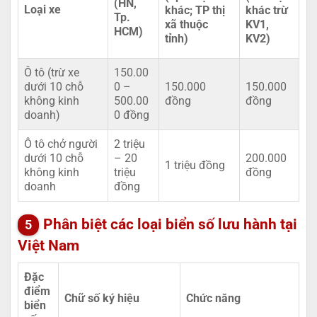
(HN,
Loại xe
khác; TP thị
khác trừ
Tp.
xã thuộc
KV1,
HCM)
tỉnh)
KV2)
Ô tô (trừ xe
150.00
dưới 10 chỗ
0 –
150.000
150.000
không kinh
500.00
đồng
đồng
doanh)
0 đồng
Ô tô chở người
2 triệu
dưới 10 chỗ
– 20
200.000
1 triệu đồng
không kinh
triệu
đồng
doanh
đồng
Phân biệt các loại biển số lưu hành tại
Việt Nam
Đặc
điểm
Chữ số ký hiệu
Chức năng
biển