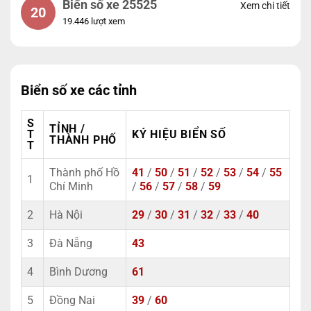
Biển số xe 25525
Xem chi tiết
20
19.446 lượt xem
Biển số xe các tỉnh
S
TỈNH /
T
KÝ HIỆU BIỂN SỐ
THÀNH PHỐ
T
Thành phố Hồ
41
/
50
/
51
/
52
/
53
/
54
/
55
1
Chí Minh
/
56
/
57
/
58
/
59
2
Hà Nội
29
/
30
/
31
/
32
/
33
/
40
3
Đà Nẵng
43
4
Bình Dương
61
5
Đồng Nai
39
/
60