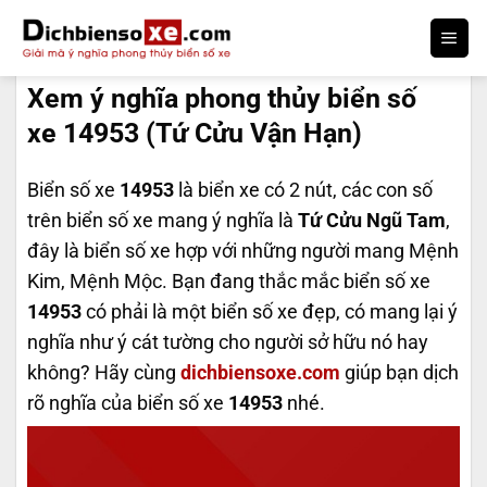
Bỏ
qua
DỊCH BIỂN SỐ
nội
Xem ý nghĩa phong thủy biển số
dung
xe 14953 (Tứ Cửu Vận Hạn)
Biển số xe
14953
là biển xe có 2 nút, các con số
trên biển số xe mang ý nghĩa là
Tứ Cửu Ngũ Tam
,
đây là biển số xe hợp với những người mang Mệnh
Kim, Mệnh Mộc. Bạn đang thắc mắc biển số xe
14953
có phải là một biển số xe đẹp, có mang lại ý
nghĩa như ý cát tường cho người sở hữu nó hay
không? Hãy cùng
dichbiensoxe.com
giúp bạn dịch
rõ nghĩa của biển số xe
14953
nhé.