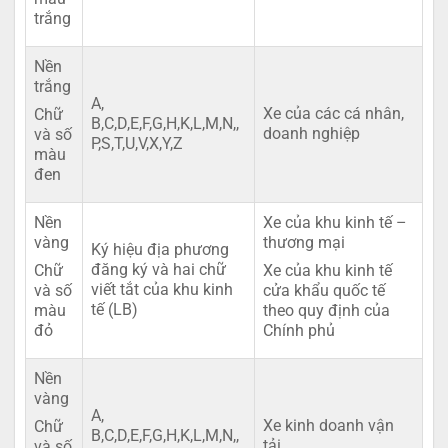
trắng
Nền
trắng
A,
Xe của các cá nhân,
Chữ
B,C,D,E,F,G,H,K,L,M,N,,
doanh nghiệp
và số
P,S,T,U,V,X,Y,Z
màu
đen
Nền
Xe của khu kinh tế –
vàng
thương mại
Ký hiệu địa phương
đăng ký và hai chữ
Chữ
Xe của khu kinh tế
viết tắt của khu kinh
và số
cửa khẩu quốc tế
tế (LB)
màu
theo quy định của
đỏ
Chính phủ
Nền
vàng
A,
Xe kinh doanh vận
Chữ
B,C,D,E,F,G,H,K,L,M,N,,
tải
và số