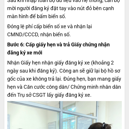
Sau khi nhập toàn bộ dữ liệu vào hệ thống, cán bộ
mời người đăng ký đặt tay vào nút đỏ bên cạnh
màn hình để bấm biển số.
Đóng lệ phí cấp biển số xe và nhận lại
CMND/CCCD, nhận biển số.
Bước 6: Cấp giấy hẹn và trả Giấy chứng nhận
đăng ký xe mới
Nhận Giấy hẹn nhận giấy đăng ký xe (khoảng 2
ngày sau khi đăng ký). Công an sẽ giữ lại bộ hồ sơ
gốc của xe không trả lại. Đúng hẹn, bạn mang giấy
hẹn và Căn cước công dân/ Chứng minh nhân dân
đến Trụ sở CSGT lấy giấy đăng ký xe.