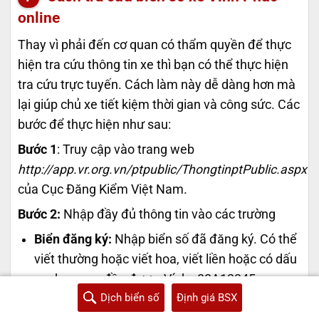
online
Thay vì phải đến cơ quan có thẩm quyền để thực
hiện tra cứu thông tin xe thì bạn có thể thực hiện
tra cứu trực tuyến. Cách làm này dễ dàng hơn mà
lại giúp chủ xe tiết kiệm thời gian và công sức. Các
bước để thực hiện như sau:
Bước 1
: Truy cập vào trang web
http://app.vr.org.vn/ptpublic/ThongtinptPublic.aspx
của Cục Đăng Kiểm Việt Nam.
Bước 2:
Nhập đầy đủ thông tin vào các trường
Biển đăng ký:
Nhập biển số đã đăng ký. Có thể
viết thường hoặc viết hoa, viết liền hoặc có dấu
gạch ngang đều được. Ví dụ: 88A12345,
Dịch biển số
Định giá BSX
88a12345, 88a-12345. Nếu là biển 5 số màu