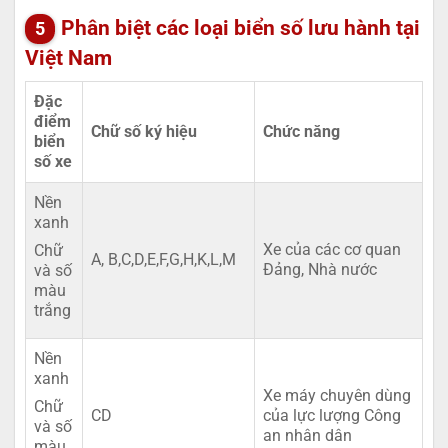
Phân biệt các loại biển số lưu hành tại
Việt Nam
Đặc
điểm
Chữ số ký hiệu
Chức năng
biển
số xe
Nền
xanh
Xe của các cơ quan
Chữ
A, B,C,D,E,F,G,H,K,L,M
Đảng, Nhà nước
và số
màu
trắng
Nền
xanh
Xe máy chuyên dùng
Chữ
CD
của lực lượng Công
và số
an nhân dân
màu