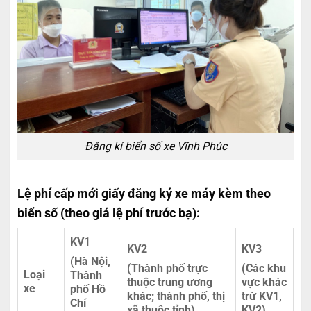
Đăng kí biển số xe Vĩnh Phúc
Lệ phí cấp mới giấy đăng ký xe máy kèm theo
biển số (theo giá lệ phí trước bạ):
KV1
KV2
KV3
(Hà Nội,
(Thành phố trực
(Các khu
Loại
Thành
thuộc trung ương
vực khác
xe
phố Hồ
khác; thành phố, thị
trừ KV1,
Chí
xã thuộc tỉnh)
KV2)