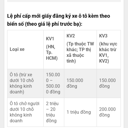
Lệ phí cấp mới giấy đăng ký xe ô tô kèm theo
biển số (theo giá lệ phí trước bạ):
KV2
KV3
KV1
(Tp thuộc TW
(khu vực
(HN,
Loại xe
khác; TP thị
khác trừ
Tp.
xã thuộc
KV1,
HCM)
tỉnh)
KV2)
Ô tô (trừ xe
150.00
dưới 10 chỗ
0 –
150.000
150.000
không kinh
500.00
đồng
đồng
doanh)
0 đồng
Ô tô chở người
2 triệu
dưới 10 chỗ
– 20
200.000
1 triệu đồng
không kinh
triệu
đồng
doanh
đồng