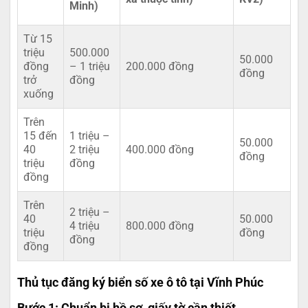
Minh)
Từ 15
triệu
500.000
50.000
đồng
– 1 triệu
200.000 đồng
đồng
trở
đồng
xuống
Trên
15 đến
1 triệu –
50.000
40
2 triệu
400.000 đồng
đồng
triệu
đồng
đồng
Trên
2 triệu –
40
50.000
4 triệu
800.000 đồng
triệu
đồng
đồng
đồng
Thủ tục đăng ký biển số xe ô tô tại Vĩnh Phúc