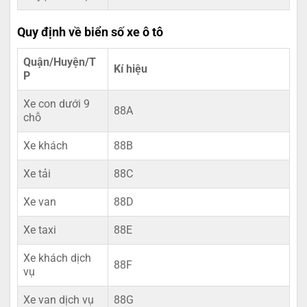
Quy định về biển số xe ô tô
Quận/Huyện/T
Kí hiệu
P
Xe con dưới 9
88A
chỗ
Xe khách
88B
Xe tải
88C
Xe van
88D
Xe taxi
88E
Xe khách dịch
88F
vụ
Xe van dịch vụ
88G