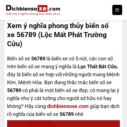
Bỏ
qua
DỊCH BIỂN SỐ
nội
Xem ý nghĩa phong thủy biển số
dung
xe 56789 (Lộc Mất Phát Trường
Cửu)
Biển số xe
56789
là biển xe có 5 nút, các con số
trên biển số xe mang ý nghĩa là
Lục Thất Bát Cửu
,
đây là biển số xe hợp với những người mang Mệnh
Kim, Mệnh Hỏa. Bạn đang thắc mắc biển số xe
56789
có phải là một biển số xe đẹp, có mang lại ý
nghĩa như ý cát tường cho người sở hữu nó hay
không? Hãy cùng
dichbiensoxe.com
giúp bạn dịch
rõ nghĩa của biển số xe
56789
nhé.