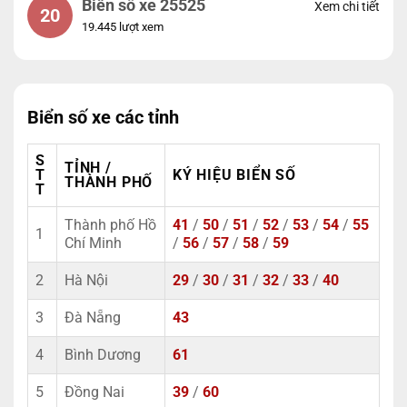
Biển số xe 25525
Xem chi tiết
20
19.445 lượt xem
Biển số xe các tỉnh
S
TỈNH /
T
KÝ HIỆU BIỂN SỐ
THÀNH PHỐ
T
Thành phố Hồ
41
/
50
/
51
/
52
/
53
/
54
/
55
1
Chí Minh
/
56
/
57
/
58
/
59
2
Hà Nội
29
/
30
/
31
/
32
/
33
/
40
3
Đà Nẵng
43
4
Bình Dương
61
5
Đồng Nai
39
/
60