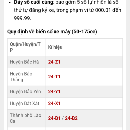
Dãy số cuối cùng
: bao gồm 5 số tự nhiên là số
thứ tự đăng ký xe, trong phạm vi từ 000.01 đến
999.99.
Quy định về biển số xe máy (50-175cc)
Quận/Huyện/T
Kí hiệu
P
Huyện Bắc Hà
24-Z1
Huyện Bảo
24-T1
Thắng
Huyện Bảo Yên
24-Y1
Huyện Bát Xát
24-X1
Thành phố Lào
24-B1
/
24-B2
Cai