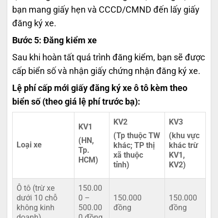
bạn mang giấy hẹn và CCCD/CMND đến lấy giấy
đăng ký xe.
Bước 5: Đăng kiểm xe
Sau khi hoàn tất quá trình đăng kiểm, bạn sẽ được
cấp biển số và nhận giấy chứng nhận đăng ký xe.
Lệ phí cấp mới giấy đăng ký xe ô tô kèm theo
biển số (theo giá lệ phí trước bạ):
KV2
KV3
KV1
(Tp thuộc TW
(khu vực
(HN,
Loại xe
khác; TP thị
khác trừ
Tp.
xã thuộc
KV1,
HCM)
tỉnh)
KV2)
Ô tô (trừ xe
150.00
dưới 10 chỗ
0 –
150.000
150.000
không kinh
500.00
đồng
đồng
doanh)
0 đồng