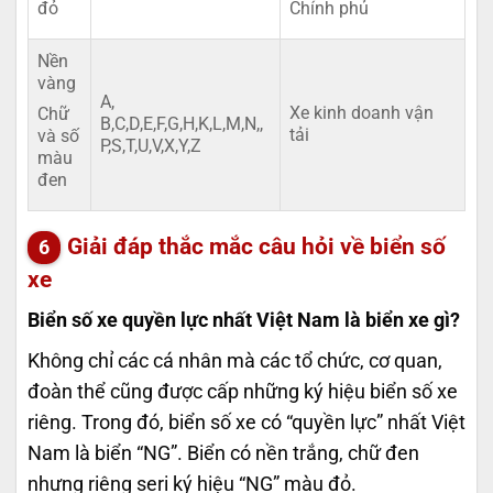
đỏ
Chính phủ
Nền
vàng
A,
Xe kinh doanh vận
Chữ
B,C,D,E,F,G,H,K,L,M,N,,
tải
và số
P,S,T,U,V,X,Y,Z
màu
đen
Giải đáp thắc mắc câu hỏi về biển số
xe
Biển số xe quyền lực nhất Việt Nam là biển xe gì?
Không chỉ các cá nhân mà các tổ chức, cơ quan,
đoàn thể cũng được cấp những ký hiệu biển số xe
riêng. Trong đó, biển số xe có “quyền lực” nhất Việt
Nam là biển “NG”. Biển có nền trắng, chữ đen
nhưng riêng seri ký hiệu “NG” màu đỏ.