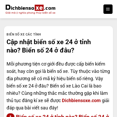
Bỏ
qua
nội
dung
BIỂN SỐ XE CÁC TỈNH
Cập nhật biển số xe 24 ở tỉnh
nào? Biển số 24 ở đâu?
Mỗi phương tiện cơ giới đều được cấp biển kiểm
soát, hay còn gọi là biển số xe. Tùy thuộc vào từng
địa phương sẽ có mã ký hiệu biển số riêng. Vậy
biển số xe 24 ở đâu? Biển số xe Lào Cai là bao
nhiêu? Cùng những thắc mắc thường gặp khi làm
thủ tục đăng kí xe sẽ được
Dichbiensoxe.com
giải
đáp qua
bài viết sau đây!
Biển số xe 24 ở tỉnh nào? Biển số 24 ở