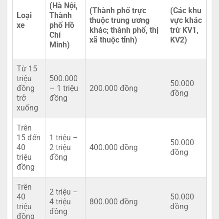
(Hà Nội,
(Thành phố trực
(Các khu
Loại
Thành
thuộc trung ương
vực khác
xe
phố Hồ
khác; thành phố, thị
trừ KV1,
Chí
xã thuộc tỉnh)
KV2)
Minh)
Từ 15
triệu
500.000
50.000
đồng
– 1 triệu
200.000 đồng
đồng
trở
đồng
xuống
Trên
15 đến
1 triệu –
50.000
40
2 triệu
400.000 đồng
đồng
triệu
đồng
đồng
Trên
2 triệu –
40
50.000
4 triệu
800.000 đồng
triệu
đồng
đồng
đồng