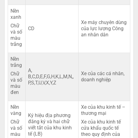
Nền
xanh
Xe máy chuyên dùng
Chữ
CD
của lực lượng Công
và số
an nhân dân
màu
trắng
Nền
trắng
A,
Xe của các cá nhân,
Chữ
B,C,D,E,F,G,H,K,L,M,N,,
doanh nghiệp
và số
P,S,T,U,V,X,Y,Z
màu
đen
Nền
Xe của khu kinh tế –
vàng
thương mại
Ký hiệu địa phương
đăng ký và hai chữ
Chữ
Xe của khu kinh tế
viết tắt của khu kinh
và số
cửa khẩu quốc tế
tế (LB)
màu
theo quy định của