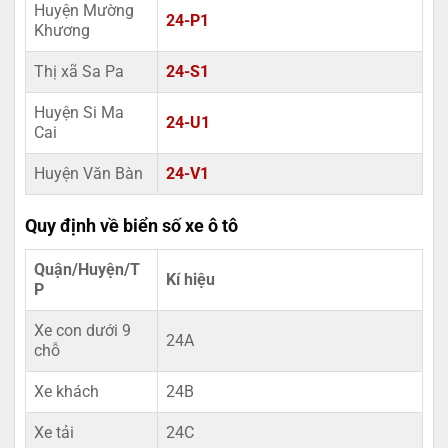
Huyện Mường
24-P1
Khương
Thị xã Sa Pa
24-S1
Huyện Si Ma
24-U1
Cai
Huyện Văn Bàn
24-V1
Quy định về biển số xe ô tô
Quận/Huyện/T
Kí hiệu
P
Xe con dưới 9
24A
chỗ
Xe khách
24B
Xe tải
24C