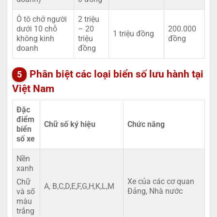
Ô tô chở người
2 triệu
dưới 10 chỗ
– 20
200.000
1 triệu đồng
không kinh
triệu
đồng
doanh
đồng
Phân biệt các loại biển số lưu hành tại
Việt Nam
Đặc
điểm
Chữ số ký hiệu
Chức năng
biển
số xe
Nền
xanh
Xe của các cơ quan
Chữ
A, B,C,D,E,F,G,H,K,L,M
Đảng, Nhà nước
và số
màu
trắng