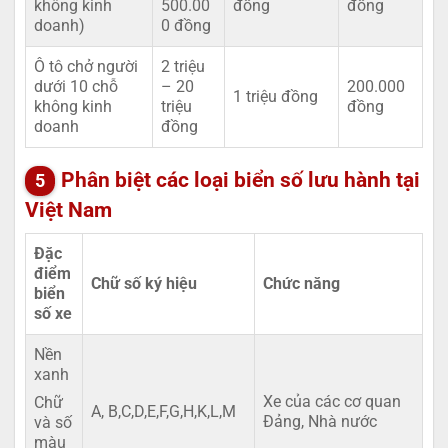
không kinh
500.00
đồng
đồng
doanh)
0 đồng
Ô tô chở người
2 triệu
dưới 10 chỗ
– 20
200.000
1 triệu đồng
không kinh
triệu
đồng
doanh
đồng
Phân biệt các loại biển số lưu hành tại
Việt Nam
Đặc
điểm
Chữ số ký hiệu
Chức năng
biển
số xe
Nền
xanh
Xe của các cơ quan
Chữ
A, B,C,D,E,F,G,H,K,L,M
Đảng, Nhà nước
và số
màu