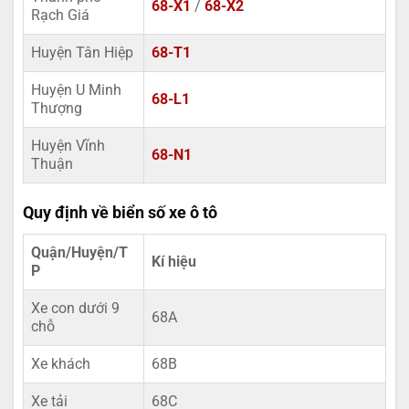
68-X1
/
68-X2
Rạch Giá
Huyện Tân Hiệp
68-T1
Huyện U Minh
68-L1
Thượng
Huyện Vĩnh
68-N1
Thuận
Quy định về biển số xe ô tô
Quận/Huyện/T
Kí hiệu
P
Xe con dưới 9
68A
chỗ
Xe khách
68B
Xe tải
68C