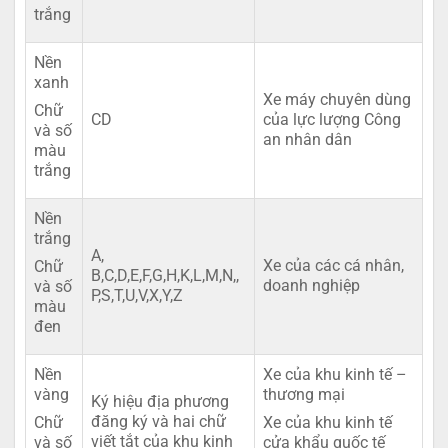
trắng
Nền
xanh
Xe máy chuyên dùng
Chữ
CD
của lực lượng Công
và số
an nhân dân
màu
trắng
Nền
trắng
A,
Xe của các cá nhân,
Chữ
B,C,D,E,F,G,H,K,L,M,N,,
doanh nghiệp
và số
P,S,T,U,V,X,Y,Z
màu
đen
Nền
Xe của khu kinh tế –
vàng
thương mại
Ký hiệu địa phương
đăng ký và hai chữ
Chữ
Xe của khu kinh tế
viết tắt của khu kinh
và số
cửa khẩu quốc tế