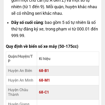
gồm một chữ cái (từ A đến Z) và một số tự
nhiên (từ 1 đến 9). Mỗi quận, huyện khác nhau
sẽ có những seri khác nhau.
Dãy số cuối cùng
: bao gồm 5 số tự nhiên là số
thứ tự đăng ký xe, trong phạm vi từ 000.01 đến
999.99.
Quy định về biển số xe máy (50-175cc)
Quận/Huyện/T
Kí hiệu
P
Huyện An Biên
68-B1
Huyện An Minh
68-M1
Huyện Châu
68-C1
Thành
Huyện Giang