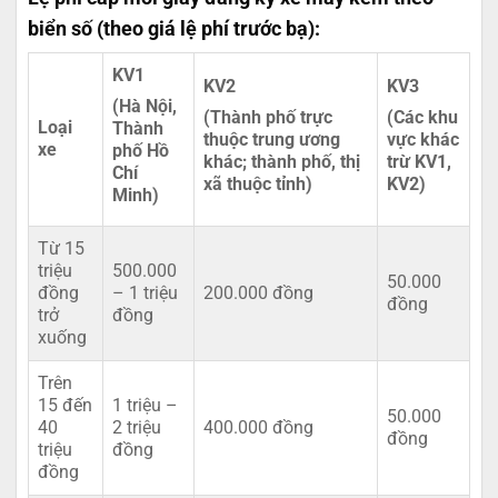
biển số (theo giá lệ phí trước bạ):
KV1
KV2
KV3
(Hà Nội,
(Thành phố trực
(Các khu
Loại
Thành
thuộc trung ương
vực khác
xe
phố Hồ
khác; thành phố, thị
trừ KV1,
Chí
xã thuộc tỉnh)
KV2)
Minh)
Từ 15
triệu
500.000
50.000
đồng
– 1 triệu
200.000 đồng
đồng
trở
đồng
xuống
Trên
15 đến
1 triệu –
50.000
40
2 triệu
400.000 đồng
đồng
triệu
đồng
đồng