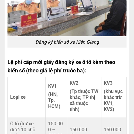
Đăng ký biển số xe Kiên Giang
Lệ phí cấp mới giấy đăng ký xe ô tô kèm theo
biển số (theo giá lệ phí trước bạ):
KV2
KV3
KV1
(Tp thuộc TW
(khu vực
(HN,
Loại xe
khác; TP thị
khác trừ
Tp.
xã thuộc
KV1,
HCM)
tỉnh)
KV2)
Ô tô (trừ xe
150.00
dưới 10 chỗ
0 –
150.000
150.000