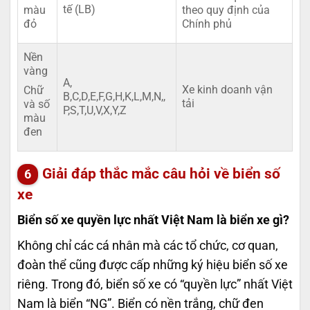
tế (LB)
màu
theo quy định của
đỏ
Chính phủ
Nền
vàng
A,
Xe kinh doanh vận
Chữ
B,C,D,E,F,G,H,K,L,M,N,,
tải
và số
P,S,T,U,V,X,Y,Z
màu
đen
Giải đáp thắc mắc câu hỏi về biển số
xe
Biển số xe quyền lực nhất Việt Nam là biển xe gì?
Không chỉ các cá nhân mà các tổ chức, cơ quan,
đoàn thể cũng được cấp những ký hiệu biển số xe
riêng. Trong đó, biển số xe có “quyền lực” nhất Việt
Nam là biển “NG”. Biển có nền trắng, chữ đen