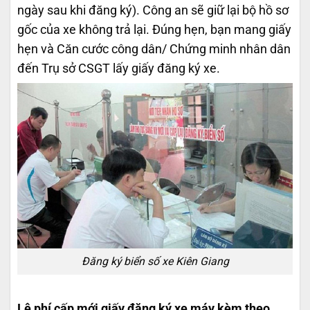
ngày sau khi đăng ký). Công an sẽ giữ lại bộ hồ sơ
gốc của xe không trả lại. Đúng hẹn, bạn mang giấy
hẹn và Căn cước công dân/ Chứng minh nhân dân
đến Trụ sở CSGT lấy giấy đăng ký xe.
Đăng ký biển số xe Kiên Giang
Lệ phí cấp mới giấy đăng ký xe máy kèm theo