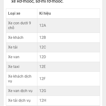
xe Rơ-moóc, sơ-mi rơ-moóc.
Loại xe
Kí hiệu
Xe con dưới 9
12A
chỗ
Xe khách
12B
Xe tải
12C
Xe van
12D
Xe taxi
12E
Xe khách dịch
12F
vụ
Xe van dịch vụ
12G
Xe tải dịch vụ
12H