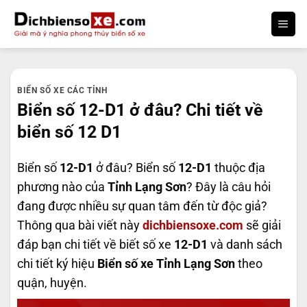
Bỏ
qua
nội
dung
BIỂN SỐ XE CÁC TỈNH
Biển số 12-D1 ở đâu? Chi tiết về
biển số 12 D1
Biển số
12-D1
ở đâu? Biển số
12-D1
thuộc địa
phương nào của
Tỉnh Lạng Sơn
? Đây là câu hỏi
đang được nhiều sự quan tâm đến từ độc giả?
Thông qua bài viết này
dichbiensoxe.com
sẽ giải
đáp bạn chi tiết về biết số xe
12-D1
và danh sách
chi tiết ký hiệu
Biển số xe Tỉnh Lạng Sơn
theo
quận, huyện.