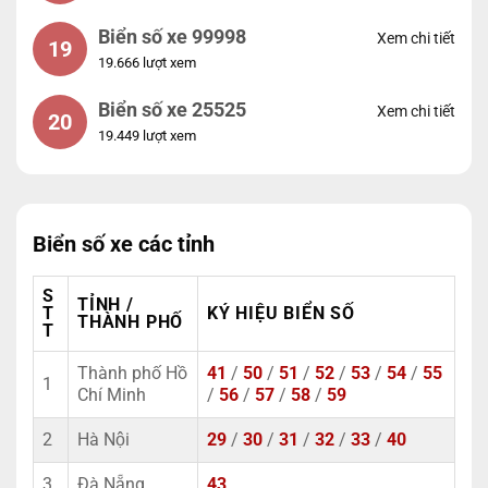
Biển số xe 99998
Xem chi tiết
19
19.666 lượt xem
Biển số xe 25525
Xem chi tiết
20
19.449 lượt xem
Biển số xe các tỉnh
S
TỈNH /
T
KÝ HIỆU BIỂN SỐ
THÀNH PHỐ
T
Thành phố Hồ
41
/
50
/
51
/
52
/
53
/
54
/
55
1
Chí Minh
/
56
/
57
/
58
/
59
2
Hà Nội
29
/
30
/
31
/
32
/
33
/
40
3
Đà Nẵng
43