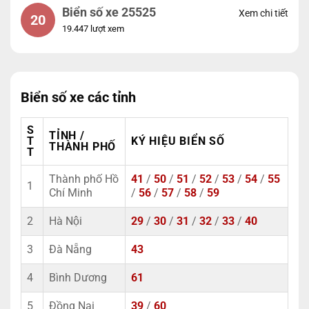
Biển số xe 25525
Xem chi tiết
20
19.447 lượt xem
Biển số xe các tỉnh
S
TỈNH /
T
KÝ HIỆU BIỂN SỐ
THÀNH PHỐ
T
Thành phố Hồ
41
/
50
/
51
/
52
/
53
/
54
/
55
1
Chí Minh
/
56
/
57
/
58
/
59
2
Hà Nội
29
/
30
/
31
/
32
/
33
/
40
3
Đà Nẵng
43
4
Bình Dương
61
5
Đồng Nai
39
/
60