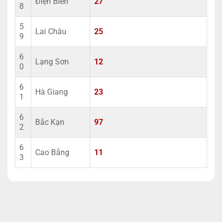
Điện Biên
27
8
5
Lai Châu
25
9
6
Lạng Sơn
12
0
6
Hà Giang
23
1
6
Bắc Kạn
97
2
6
Cao Bằng
11
3