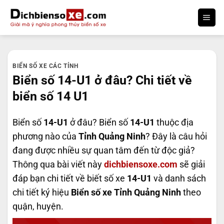
Bỏ
qua
nội
dung
BIỂN SỐ XE CÁC TỈNH
Biển số 14-U1 ở đâu? Chi tiết về
biển số 14 U1
Biển số
14-U1
ở đâu? Biển số
14-U1
thuộc địa
phương nào của
Tỉnh Quảng Ninh
? Đây là câu hỏi
đang được nhiều sự quan tâm đến từ độc giả?
Thông qua bài viết này
dichbiensoxe.com
sẽ giải
đáp bạn chi tiết về biết số xe
14-U1
và danh sách
chi tiết ký hiệu
Biển số xe Tỉnh Quảng Ninh
theo
quận, huyện.