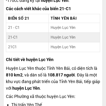
-170cc đăng ký tại
huyện Lục Yên
.
Các cách viết khác của biển 21-C1
BIỂN SỐ 21
TỈNH YÊN BÁI
21 - C1
Huyện Lục Yên
21-C1
Huyện Lục Yên
21C1
Huyện Lục Yên
Chi tiết về huyện Lục Yên
Huyện Lục Yên thuộc Tỉnh Yên Bái, có diện tích là
810 km2
, và dân số là
108.817 người
. Đây là một
khu vực đang phát triển của Tỉnh Yên Bái, tiếp giáp
với
huyện Lục Yên
.
Các Phường xã thuộc huyện Lục Yên:
Thị trấn Yên Thế