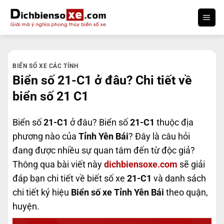
Bỏ
qua
nội
dung
BIỂN SỐ XE CÁC TỈNH
Biển số 21-C1 ở đâu? Chi tiết về
biển số 21 C1
Biển số
21-C1
ở đâu? Biển số
21-C1
thuộc địa
phương nào của
Tỉnh Yên Bái
? Đây là câu hỏi
đang được nhiều sự quan tâm đến từ độc giả?
Thông qua bài viết này
dichbiensoxe.com
sẽ giải
đáp bạn chi tiết về biết số xe
21-C1
và danh sách
chi tiết ký hiệu
Biển số xe Tỉnh Yên Bái
theo quận,
huyện.