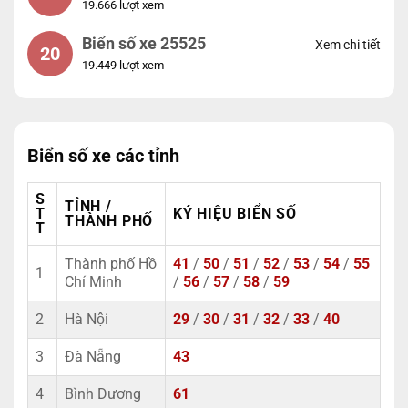
19.666 lượt xem
Biển số xe 25525
Xem chi tiết
20
19.449 lượt xem
Biển số xe các tỉnh
S
TỈNH /
T
KÝ HIỆU BIỂN SỐ
THÀNH PHỐ
T
Thành phố Hồ
41
/
50
/
51
/
52
/
53
/
54
/
55
1
Chí Minh
/
56
/
57
/
58
/
59
2
Hà Nội
29
/
30
/
31
/
32
/
33
/
40
3
Đà Nẵng
43
4
Bình Dương
61