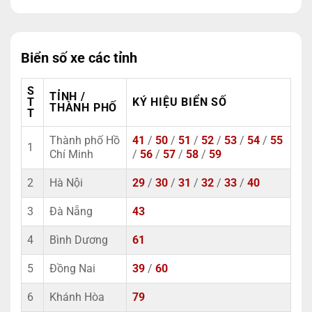
Biển số xe các tỉnh
S
TỈNH /
T
KÝ HIỆU BIỂN SỐ
THÀNH PHỐ
T
Thành phố Hồ
41
/
50
/
51
/
52
/
53
/
54
/
55
1
Chí Minh
/
56
/
57
/
58
/
59
2
Hà Nội
29
/
30
/
31
/
32
/
33
/
40
3
Đà Nẵng
43
4
Bình Dương
61
5
Đồng Nai
39
/
60
6
Khánh Hòa
79