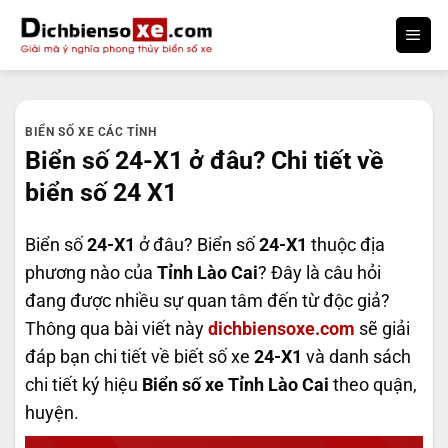
Bỏ
qua
nội
dung
BIỂN SỐ XE CÁC TỈNH
Biển số 24-X1 ở đâu? Chi tiết về
biển số 24 X1
Biển số
24-X1
ở đâu? Biển số
24-X1
thuộc địa
phương nào của
Tỉnh Lào Cai
? Đây là câu hỏi
đang được nhiều sự quan tâm đến từ độc giả?
Thông qua bài viết này
dichbiensoxe.com
sẽ giải
đáp bạn chi tiết về biết số xe
24-X1
và danh sách
chi tiết ký hiệu
Biển số xe Tỉnh Lào Cai
theo quận,
huyện.