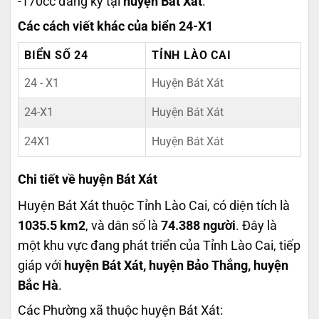
-170cc đăng ký tại
huyện Bát Xát
.
Các cách viết khác của biển 24-X1
BIỂN SỐ 24
TỈNH LÀO CAI
24 - X1
Huyện Bát Xát
24-X1
Huyện Bát Xát
24X1
Huyện Bát Xát
Chi tiết về huyện Bát Xát
Huyện Bát Xát thuộc Tỉnh Lào Cai, có diện tích là
1035.5 km2
, và dân số là
74.388 người
. Đây là
một khu vực đang phát triển của Tỉnh Lào Cai, tiếp
giáp với
huyện Bát Xát, huyện Bảo Thắng, huyện
Bắc Hà
.
Các Phường xã thuộc huyện Bát Xát: