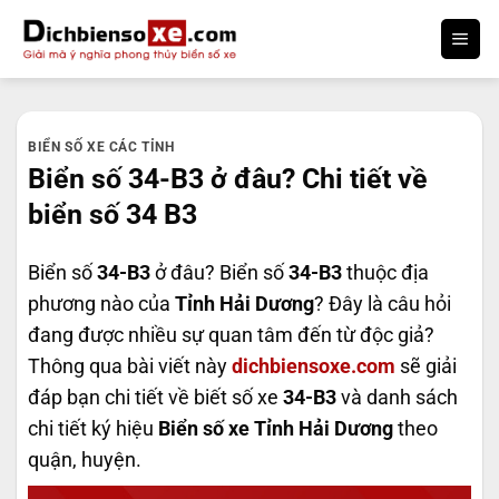
Bỏ
qua
nội
dung
BIỂN SỐ XE CÁC TỈNH
Biển số 34-B3 ở đâu? Chi tiết về
biển số 34 B3
Biển số
34-B3
ở đâu? Biển số
34-B3
thuộc địa
phương nào của
Tỉnh Hải Dương
? Đây là câu hỏi
đang được nhiều sự quan tâm đến từ độc giả?
Thông qua bài viết này
dichbiensoxe.com
sẽ giải
đáp bạn chi tiết về biết số xe
34-B3
và danh sách
chi tiết ký hiệu
Biển số xe Tỉnh Hải Dương
theo
quận, huyện.