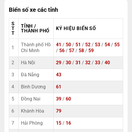
Biển số xe các tỉnh
S
TỈNH /
T
KÝ HIỆU BIỂN SỐ
THÀNH PHỐ
T
Thành phố Hồ
41
/
50
/
51
/
52
/
53
/
54
/
55
1
Chí Minh
/
56
/
57
/
58
/
59
2
Hà Nội
29
/
30
/
31
/
32
/
33
/
40
3
Đà Nẵng
43
4
Bình Dương
61
5
Đồng Nai
39
/
60
6
Khánh Hòa
79
7
Hải Phòng
15
/
16