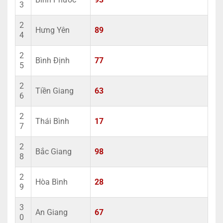
3
2
Hưng Yên
89
4
2
Bình Định
77
5
2
Tiền Giang
63
6
2
Thái Bình
17
7
2
Bắc Giang
98
8
2
Hòa Bình
28
9
3
An Giang
67
0