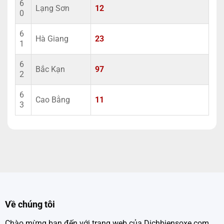
6
Lạng Sơn
12
0
6
Hà Giang
23
1
6
Bắc Kạn
97
2
6
Cao Bằng
11
3
Về chúng tôi
Chào mừng bạn đến với trang web của Dichbiensoxe.com,