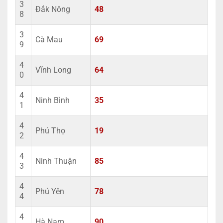
3
Đắk Nông
48
8
3
Cà Mau
69
9
4
Vĩnh Long
64
0
4
Ninh Bình
35
1
4
Phú Thọ
19
2
4
Ninh Thuận
85
3
4
Phú Yên
78
4
4
Hà Nam
90