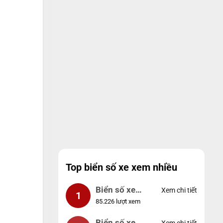
Top biển số xe xem nhiều
Biển số xe
Xem chi tiết
1
85.226 lượt xem
99999
Biển số xe