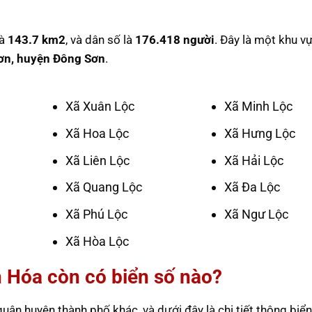
là
143.7 km2
, và dân số là
176.418 người
. Đây là một khu v
Sơn, huyện Đông Sơn
.
Xã Xuân Lộc
Xã Minh Lộc
Xã Hoa Lộc
Xã Hưng Lộc
Xã Liên Lộc
Xã Hải Lộc
Xã Quang Lộc
Xã Đa Lộc
Xã Phú Lộc
Xã Ngư Lộc
Xã Hòa Lộc
h Hóa còn có biển số nào?
uận huyện thành phố khác, và dưới đây là chi tiết thông biển