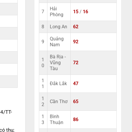
Hải
7
15
/
16
Phòng
8
Long An
62
Quảng
9
92
Nam
Bà Rịa -
1
Vũng
72
0
Tàu
1
Đắk Lắk
47
1
1
Cần Thơ
65
2
14/TT-
1
Bình
86
3
Thuận
có thu;