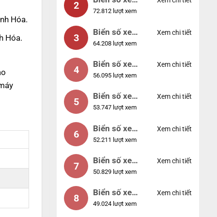
Xem chi tiết
2
72.812 lượt xem
04953
anh Hóa.
Biển số xe
Xem chi tiết
3
h Hóa.
64.208 lượt xem
88888
Biển số xe
Xem chi tiết
4
ao
56.095 lượt xem
12345
 máy
Biển số xe
Xem chi tiết
5
53.747 lượt xem
66666
Biển số xe
Xem chi tiết
6
52.211 lượt xem
11111
Biển số xe
Xem chi tiết
7
50.829 lượt xem
44444
Biển số xe
Xem chi tiết
8
49.024 lượt xem
77777