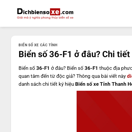
Bỏ
qua
nội
dung
BIỂN SỐ XE CÁC TỈNH
Biển số 36-F1 ở đâu? Chi tiết
Biển số
36-F1
ở đâu? Biển số
36-F1
thuộc địa phư
quan tâm đến từ độc giả? Thông qua bài viết này
d
danh sách chi tiết ký hiệu
Biển số xe Tỉnh Thanh H