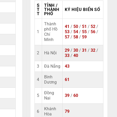
S
TỈNH /
T
THÀNH
KÝ HIỆU BIỂN SỐ
T
PHỐ
Thành
41
/
50
/
51
/
52
/
phố Hồ
1
53
/
54
/
55
/
56
/
Chí
57
/
58
/
59
Minh
29
/
30
/
31
/
32
/
2
Hà Nội
33
/
40
3
Đà Nẵng
43
Bình
4
61
Dương
Đồng
5
39
/
60
Nai
Khánh
6
79
Hòa