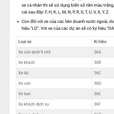
xe cá nhân thì sẽ sử dụng biển số nền màu trắng
cái sau đây: F, H, K, L, M, N, P, R, S, T, U, V, X, Y, Z.
Còn đối với xe của các liên doanh nước ngoài, 
hiệu “LD”. Với xe của các dự án sẽ có ký hiệu “D
Loại xe
Kí hiệu
Xe con dưới 9 chỗ
36A
Xe khách
36B
Xe tải
36C
Xe van
36D
Xe taxi
36E
Xe khách dịch vụ
36F