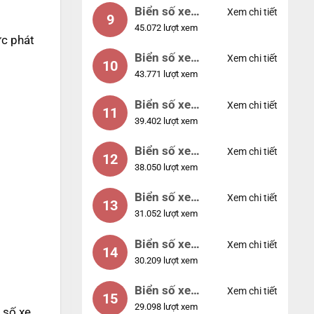
Biển số xe
Xem chi tiết
9
45.072 lượt xem
55555
ực phát
Biển số xe
Xem chi tiết
10
43.771 lượt xem
56789
Biển số xe
Xem chi tiết
11
39.402 lượt xem
01234
Biển số xe
Xem chi tiết
12
38.050 lượt xem
33333
Biển số xe
Xem chi tiết
13
31.052 lượt xem
22222
Biển số xe
Xem chi tiết
14
30.209 lượt xem
14953
Biển số xe
Xem chi tiết
15
29.098 lượt xem
24953
 số xe