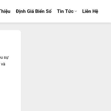
Thiệu
Định Giá Biển Số
Tin Tức
Liên Hệ
ều sự
và