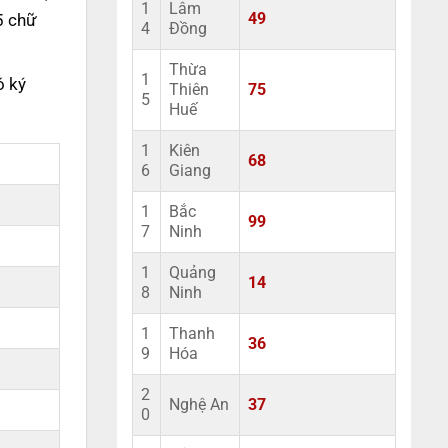
1
Lâm
5 chữ
49
4
Đồng
Thừa
1
ó ký
Thiên
75
5
Huế
1
Kiên
68
6
Giang
1
Bắc
99
7
Ninh
1
Quảng
14
8
Ninh
1
Thanh
36
9
Hóa
2
Nghệ An
37
0