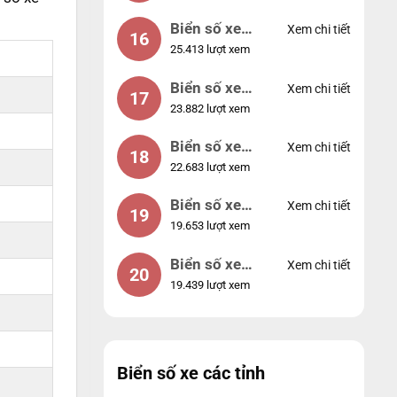
Biển số xe
Xem chi tiết
16
25.413 lượt xem
49053
Biển số xe
Xem chi tiết
17
23.882 lượt xem
44953
Biển số xe
Xem chi tiết
18
22.683 lượt xem
74953
Biển số xe
Xem chi tiết
19
19.653 lượt xem
99998
Biển số xe
Xem chi tiết
20
19.439 lượt xem
25525
Biển số xe các tỉnh