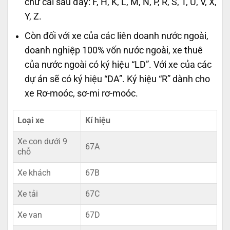
chữ cái sau đây: F, H, K, L, M, N, P, R, S, T, U, V, X,
Y, Z.
Còn đối với xe của các liên doanh nước ngoài,
doanh nghiệp 100% vốn nước ngoài, xe thuê
của nước ngoài có ký hiệu “LD”. Với xe của các
dự án sẽ có ký hiệu “DA”. Ký hiệu “R” dành cho
xe Rơ-moóc, sơ-mi rơ-moóc.
Loại xe
Kí hiệu
Xe con dưới 9
67A
chỗ
Xe khách
67B
Xe tải
67C
Xe van
67D