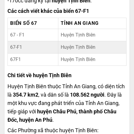
-170cc đăng ký tại
huyện Tịnh Biên
.
Các cách viết khác của biển 67-F1
BIỂN SỐ 67
TỈNH AN GIANG
67 - F1
Huyện Tịnh Biên
67-F1
Huyện Tịnh Biên
67F1
Huyện Tịnh Biên
Chi tiết về huyện Tịnh Biên
Huyện Tịnh Biên thuộc Tỉnh An Giang, có diện tích
là
354.7 km2
, và dân số là
108.562 người
. Đây là
một khu vực đang phát triển của Tỉnh An Giang,
tiếp giáp với
huyện Châu Phú, thành phố Châu
Đốc, huyện An Phú
.
Các Phường xã thuộc huyện Tịnh Biên: