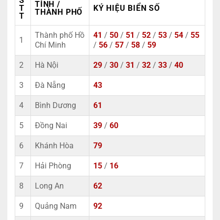
S
TỈNH /
T
KÝ HIỆU BIỂN SỐ
THÀNH PHỐ
T
Thành phố Hồ
41
/
50
/
51
/
52
/
53
/
54
/
55
1
Chí Minh
/
56
/
57
/
58
/
59
2
Hà Nội
29
/
30
/
31
/
32
/
33
/
40
3
Đà Nẵng
43
4
Bình Dương
61
5
Đồng Nai
39
/
60
6
Khánh Hòa
79
7
Hải Phòng
15
/
16
8
Long An
62
9
Quảng Nam
92