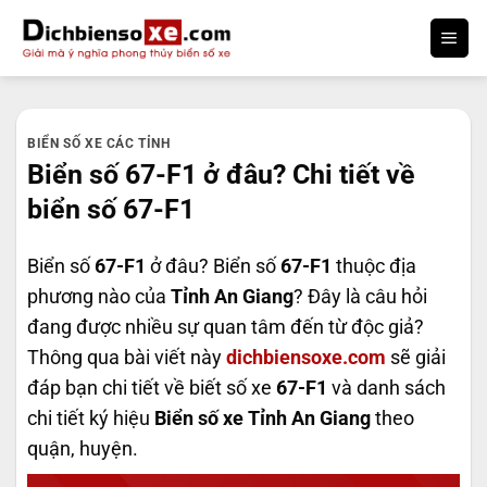
Bỏ
qua
nội
dung
BIỂN SỐ XE CÁC TỈNH
Biển số 67-F1 ở đâu? Chi tiết về
biển số 67-F1
Biển số
67-F1
ở đâu? Biển số
67-F1
thuộc địa
phương nào của
Tỉnh An Giang
? Đây là câu hỏi
đang được nhiều sự quan tâm đến từ độc giả?
Thông qua bài viết này
dichbiensoxe.com
sẽ giải
đáp bạn chi tiết về biết số xe
67-F1
và danh sách
chi tiết ký hiệu
Biển số xe Tỉnh An Giang
theo
quận, huyện.