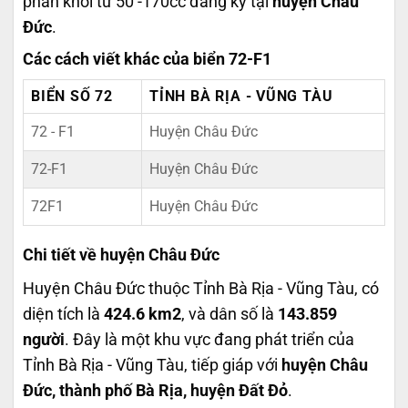
phân khối từ 50 -170cc đăng ký tại
huyện Châu
Đức
.
Các cách viết khác của biển 72-F1
BIỂN SỐ 72
TỈNH BÀ RỊA - VŨNG TÀU
72 - F1
Huyện Châu Đức
72-F1
Huyện Châu Đức
72F1
Huyện Châu Đức
Chi tiết về huyện Châu Đức
Huyện Châu Đức thuộc Tỉnh Bà Rịa - Vũng Tàu, có
diện tích là
424.6 km2
, và dân số là
143.859
người
. Đây là một khu vực đang phát triển của
Tỉnh Bà Rịa - Vũng Tàu, tiếp giáp với
huyện Châu
Đức, thành phố Bà Rịa, huyện Đất Đỏ
.