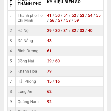
T
KÝ HIỆU BIỂN SỐ
THÀNH PHỐ
T
Thành phố Hồ
41
/
50
/
51
/
52
/
53
/
54
/
55
1
Chí Minh
/
56
/
57
/
58
/
59
2
Hà Nội
29
/
30
/
31
/
32
/
33
/
40
3
Đà Nẵng
43
4
Bình Dương
61
5
Đồng Nai
39
/
60
6
Khánh Hòa
79
7
Hải Phòng
15
/
16
8
Long An
62
9
Quảng Nam
92