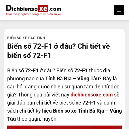
Bỏ
qua
nội
dung
BIỂN SỐ XE CÁC TỈNH
Biển số 72-F1 ở đâu? Chi tiết về
biển số 72-F1
Biển số
72-F1
ở đâu? Biển số
72-F1
thuộc địa
phương nào của
Tỉnh Bà Rịa – Vũng Tàu
? Đây là
câu hỏi đang được nhiều sự quan tâm đến từ độc
giả? Thông qua bài viết này
dichbiensoxe.com
sẽ
giải đáp bạn chi tiết về biết số xe
72-F1
và danh
sách chi tiết ký hiệu
Biển số xe Tỉnh Bà Rịa – Vũng
Tàu
theo quận, huyện.