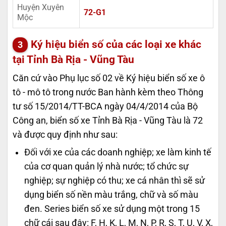
Huyện Xuyên
72-G1
Mộc
Ký hiệu biển số của các loại xe khác
tại Tỉnh Bà Rịa - Vũng Tàu
Căn cứ vào Phụ lục số 02 về Ký hiệu biển số xe ô
tô - mô tô trong nước Ban hành kèm theo Thông
tư số 15/2014/TT-BCA ngày 04/4/2014 của Bộ
Công an, biển số xe Tỉnh Bà Rịa - Vũng Tàu là 72
và được quy định như sau:
Đối với xe của các doanh nghiệp; xe làm kinh tế
của cơ quan quản lý nhà nước; tổ chức sự
nghiệp; sự nghiệp có thu; xe cá nhân thì sẽ sử
dụng biển số nền màu trắng, chữ và số màu
đen. Series biển số xe sử dụng một trong 15
chữ cái sau đây: F, H, K, L, M, N, P, R, S, T, U, V, X,