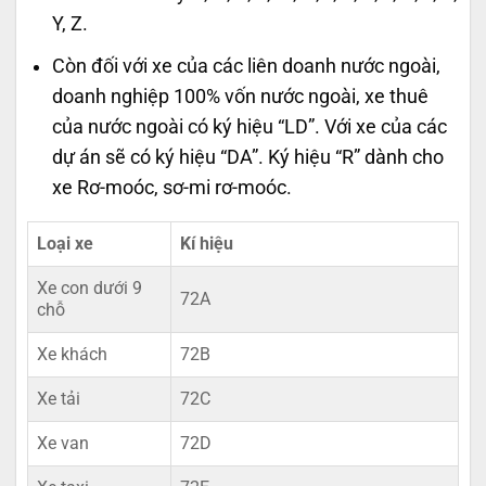
Y, Z.
Còn đối với xe của các liên doanh nước ngoài,
doanh nghiệp 100% vốn nước ngoài, xe thuê
của nước ngoài có ký hiệu “LD”. Với xe của các
dự án sẽ có ký hiệu “DA”. Ký hiệu “R” dành cho
xe Rơ-moóc, sơ-mi rơ-moóc.
Loại xe
Kí hiệu
Xe con dưới 9
72A
chỗ
Xe khách
72B
Xe tải
72C
Xe van
72D