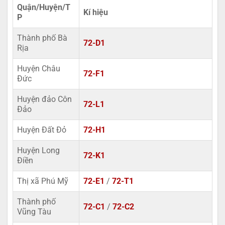
Quận/Huyện/T
Kí hiệu
P
Thành phố Bà
72-D1
Rịa
Huyện Châu
72-F1
Đức
Huyện đảo Côn
72-L1
Đảo
Huyện Đất Đỏ
72-H1
Huyện Long
72-K1
Điền
Thị xã Phú Mỹ
72-E1
/
72-T1
Thành phố
72-C1
/
72-C2
Vũng Tàu