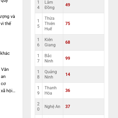
 quy
1
Lâm
49
4
Đồng
lượng và
Thừa
1
vì thế
Thiên
75
5
Huế
1
Kiên
68
6
Giang
 khác
1
Bắc
99
7
Ninh
ư Văn
1
Quảng
14
 an
8
Ninh
 cơ
1
Thanh
 xã hội…
36
9
Hóa
2
Nghệ An
37
0