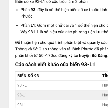
Biển số xe 93-L1 có cấu trúc làm 2 phần:
Phần
93
: đây là số thể hiện biển số xe thuộc tỉn
Phước.
Phần
L1
: Gồm một chữ cái và 1 số thể hiện cho 
Vậy 93-L1 là số hiệu của các phương tiện lưu th
Để thuận tiện cho quá trình phân biệt và quản lý cá
Thông và Sở Giao thông vận tải Bình Phước đã phân
phân khối từ 50 -170cc đăng ký tại
huyện Bù Đăng
Các cách viết khác của biển 93-L1
BIỂN SỐ 93
TỈ
93 - L1
Hu
93-L1
Hu
93L1
Hu