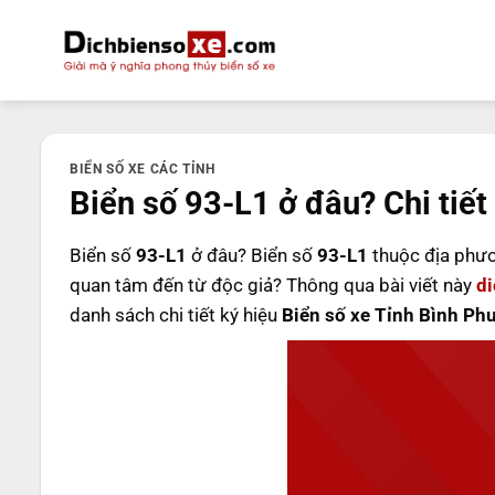
Bỏ
qua
nội
dung
BIỂN SỐ XE CÁC TỈNH
Biển số 93-L1 ở đâu? Chi tiết
Biển số
93-L1
ở đâu? Biển số
93-L1
thuộc địa phư
quan tâm đến từ độc giả? Thông qua bài viết này
d
danh sách chi tiết ký hiệu
Biển số xe Tỉnh Bình Ph