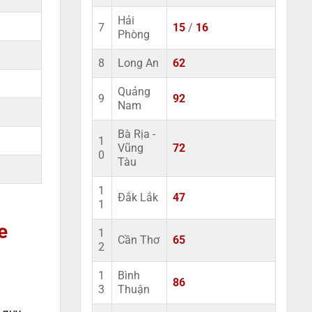
Hải
7
15
/
16
Phòng
8
Long An
62
Quảng
9
92
Nam
Bà Rịa -
1
Vũng
72
0
Tàu
1
Đắk Lắk
47
1
e
1
Cần Thơ
65
2
1
Bình
86
3
Thuận