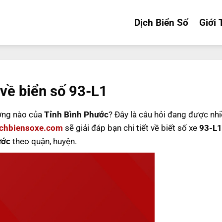
Dịch Biển Số
Giới 
 về biển số 93-L1
ơng nào của
Tỉnh Bình Phước
? Đây là câu hỏi đang được nh
ichbiensoxe.com
sẽ giải đáp bạn chi tiết về biết số xe
93-L1
ước
theo quận, huyện.