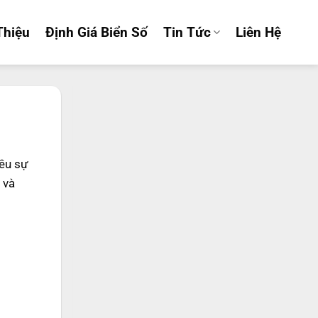
Thiệu
Định Giá Biển Số
Tin Tức
Liên Hệ
iều sự
và