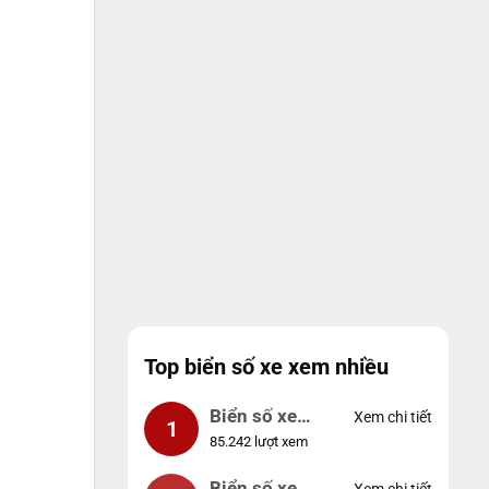
Top biển số xe xem nhiều
Biển số xe
Xem chi tiết
1
85.242 lượt xem
99999
Biển số xe