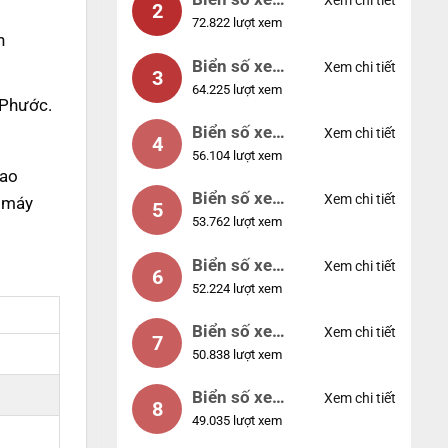
Xem chi tiết
2
72.822 lượt xem
04953
h
Biển số xe
Xem chi tiết
3
64.225 lượt xem
88888
 Phước.
Biển số xe
Xem chi tiết
4
56.104 lượt xem
12345
iao
Biển số xe
Xem chi tiết
 máy
5
53.762 lượt xem
66666
Biển số xe
Xem chi tiết
6
52.224 lượt xem
11111
Biển số xe
Xem chi tiết
7
50.838 lượt xem
44444
Biển số xe
Xem chi tiết
8
49.035 lượt xem
77777