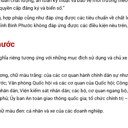
huẩn chất lượng, an toàn kỹ thuật và bảo vệ môi trường theo
uyền cấp đăng ký và biển số.”
ng, hợp pháp cũng như đáp ứng được các tiêu chuẩn về chất 
Tỉnh Bình Phước không đáp ứng được các điều kiện nêu trên, 
hước
ghĩa riêng tương ứng với những mục đích sử dụng và chủ xe
ơng, chữ màu trắng: của các cơ quan hành chính dân sự nh
ước; Văn phòng Quốc hội và các cơ quan của Quốc hội; Công
nhân dân, Viện kiểm sát nhân dân; các bộ, cơ quan ngang bộ,
phủ; Ủy ban An toàn giao thông quốc gia; tổ chức chính trị –
hữ màu đen: cá nhân và xe của các doanh nghiệp.