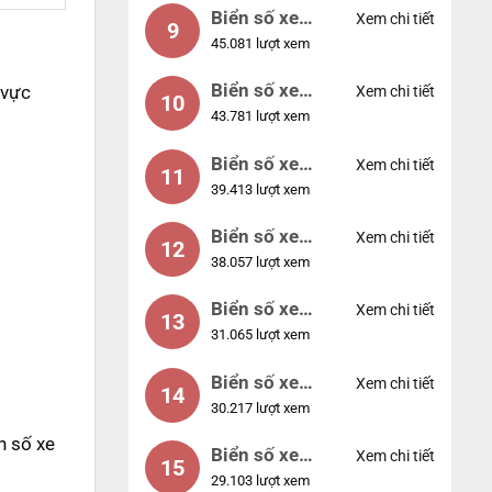
Biển số xe
Xem chi tiết
9
45.081 lượt xem
55555
Biển số xe
 vực
Xem chi tiết
10
43.781 lượt xem
56789
Biển số xe
Xem chi tiết
11
39.413 lượt xem
01234
Biển số xe
Xem chi tiết
12
38.057 lượt xem
33333
Biển số xe
Xem chi tiết
13
31.065 lượt xem
22222
Biển số xe
Xem chi tiết
14
30.217 lượt xem
14953
n số xe
Biển số xe
Xem chi tiết
15
29.103 lượt xem
24953