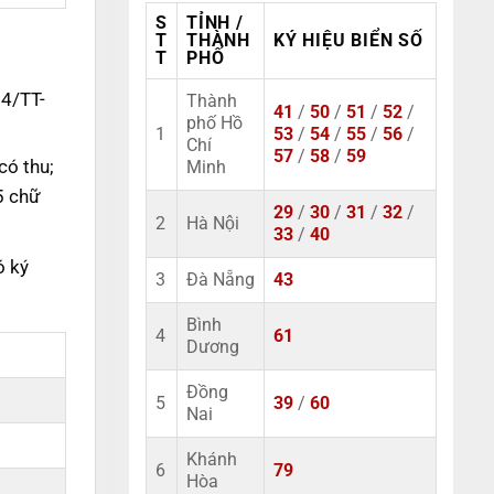
S
TỈNH /
T
THÀNH
KÝ HIỆU BIỂN SỐ
T
PHỐ
14/TT-
Thành
41
/
50
/
51
/
52
/
phố Hồ
1
53
/
54
/
55
/
56
/
Chí
57
/
58
/
59
có thu;
Minh
5 chữ
29
/
30
/
31
/
32
/
2
Hà Nội
33
/
40
ó ký
3
Đà Nẵng
43
Bình
4
61
Dương
Đồng
5
39
/
60
Nai
Khánh
6
79
Hòa