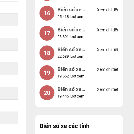
Biển số xe
Xem chi tiết
16
25.418 lượt xem
49053
Biển số xe
Xem chi tiết
17
23.891 lượt xem
44953
Biển số xe
Xem chi tiết
18
22.689 lượt xem
74953
Biển số xe
Xem chi tiết
19
19.662 lượt xem
99998
Biển số xe
Xem chi tiết
20
19.445 lượt xem
25525
Biển số xe các tỉnh