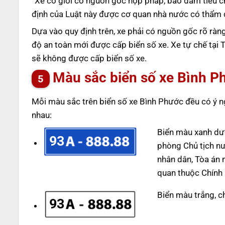
“Xe cơ giới có nguồn gốc hợp pháp, bảo đảm tiêu c
định của Luật này được cơ quan nhà nước có thẩm q
Dựa vào quy định trên, xe phải có nguồn gốc rõ rà
độ an toàn mới được cấp biển số xe. Xe tự chế tại 
sẽ không được cấp biển số xe.
Màu sắc biển số xe Bình P
Mỗi màu sắc trên biển số xe Bình Phước đều có ý n
nhau:
Biển màu xanh dư
93
phòng Chủ tịch n
nhân dân, Tòa án 
quan thuộc Chính 
Biển màu trắng, c
93