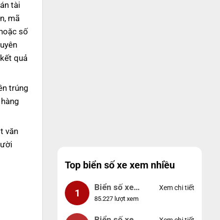
án tài
ên, mã
 hoặc số
huyên
 kết quả
ền trúng
n hàng
t văn
gười
Top biển số xe xem nhiều
Biển số xe
Xem chi tiết
1
85.227 lượt xem
99999
Biển số xe