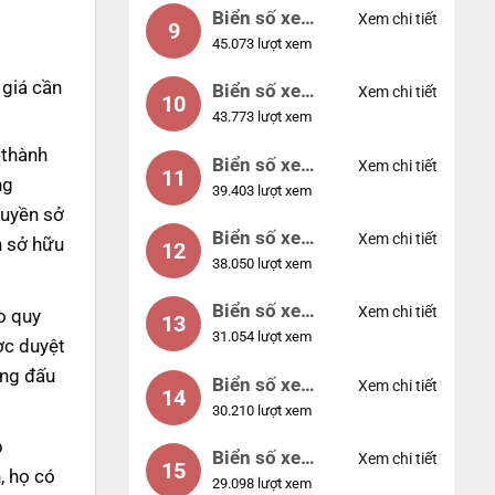
Biển số xe
Xem chi tiết
9
45.073 lượt xem
55555
 giá cần
Biển số xe
Xem chi tiết
10
43.773 lượt xem
56789
 thành
Biển số xe
Xem chi tiết
11
ng
39.403 lượt xem
01234
quyền sở
Biển số xe
Xem chi tiết
n sở hữu
12
38.050 lượt xem
33333
Biển số xe
Xem chi tiết
o quy
13
31.054 lượt xem
22222
ợc duyệt
úng đấu
Biển số xe
Xem chi tiết
14
30.210 lượt xem
14953
p
Biển số xe
Xem chi tiết
15
, họ có
29.098 lượt xem
24953