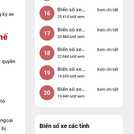
Biển số xe
Xem chi tiết
16
g ký xe
25.414 lượt xem
49053
Biển số xe
Xem chi tiết
17
hế
23.884 lượt xem
44953
Biển số xe
Xem chi tiết
18
22.684 lượt xem
74953
c quyền
Biển số xe
Xem chi tiết
19
19.655 lượt xem
99998
Biển số xe
Xem chi tiết
20
19.440 lượt xem
25525
 tô
 ngoại
Biển số xe các tỉnh
 bị