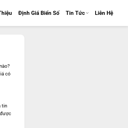
Thiệu
Định Giá Biển Số
Tin Tức
Liên Hệ
 nào?
giá có
 tin
á được