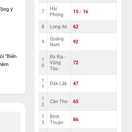
đồng ý
Hải
7
15
/
16
Phòng
8
Long An
62
Quảng
9
92
Nam
ỏi “Biển
Bà Rịa -
1
Vũng
72
thêm
0
Tàu
1
Đắk Lắk
47
1
1
Cần Thơ
65
2
1
Bình
86
3
Thuận