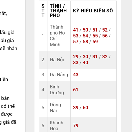
S
TỈNH /
T
THÀNH
KÝ HIỆU BIỂN SỐ
mất,
T
PHỐ
Thành
41
/
50
/
51
/
52
/
đấu giá
phố Hồ
1
53
/
54
/
55
/
56
/
Chí
đấu giá
57
/
58
/
59
Minh
 sẽ nhận
29
/
30
/
31
/
32
/
2
Hà Nội
33
/
40
3
Đà Nẵng
43
tiền
Bình
4
61
Dương
n bản
Đồng
 có thể
5
39
/
60
Nai
ẽ được
g giá đã
Khánh
6
79
Hòa