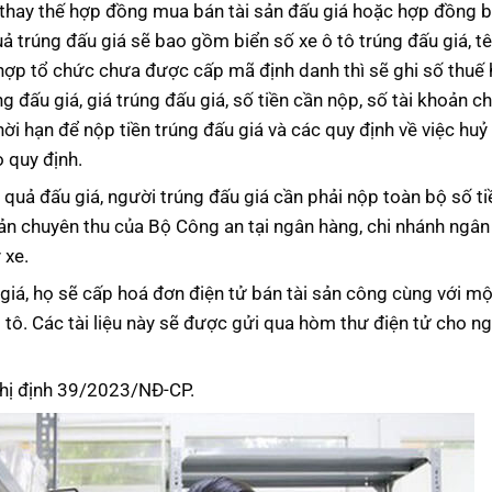
 thay thế hợp đồng mua bán tài sản đấu giá hoặc hợp đồng b
ả trúng đấu giá sẽ bao gồm biển số xe ô tô trúng đấu giá, t
hợp tổ chức chưa được cấp mã định danh thì sẽ ghi số thuế
ng đấu giá, giá trúng đấu giá, số tiền cần nộp, số tài khoản c
i hạn để nộp tiền trúng đấu giá và các quy định về việc huỷ
 quy định.
quả đấu giá, người trúng đấu giá cần phải nộp toàn bộ số ti
hoản chuyên thu của Bộ Công an tại ngân hàng, chi nhánh ngâ
 xe.
giá, họ sẽ cấp hoá đơn điện tử bán tài sản công cùng với mộ
ô tô. Các tài liệu này sẽ được gửi qua hòm thư điện tử cho n
ghị định 39/2023/NĐ-CP.