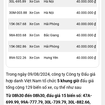
30L-695.89
Xe Con
Hà Nội
40.000.000 ₫
30M-003.88
Xe Con
Hà Nội
40.000.000 ₫
15K-367.68
Xe Con
Hải Phòng
40.000.000 ₫
98A-833.68
Xe Con
Bắc Giang
40.000.000 ₫
15K-382.86
Xe Con
Hải Phòng
40.000.000 ₫
89A-522.26
Xe Con
Hưng Yên
40.000.000 ₫
Trong ngày 09/08/2024, công ty Công ty Đấu giá
hợp danh Việt Nam tổ chức
5 khung giờ
đấu giá
tổng cộng 129 biển số xe, cụ thể như sau
Từ 08h30 đến 08h30, đấu giá 15 biển số: 47A-
699.99, 99A-777.79, 30L-739.79, 30L-882.66,