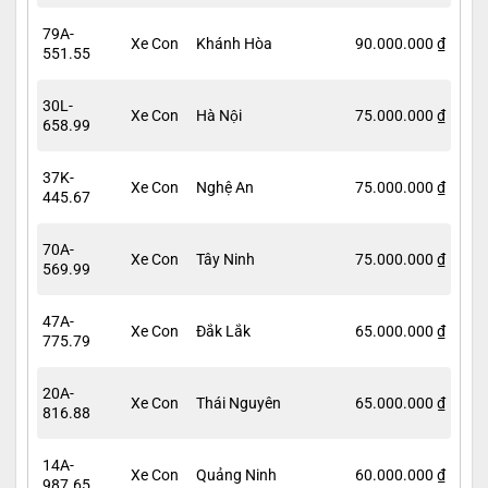
79A-
Xe Con
Khánh Hòa
90.000.000 ₫
551.55
30L-
Xe Con
Hà Nội
75.000.000 ₫
658.99
37K-
Xe Con
Nghệ An
75.000.000 ₫
445.67
70A-
Xe Con
Tây Ninh
75.000.000 ₫
569.99
47A-
Xe Con
Đắk Lắk
65.000.000 ₫
775.79
20A-
Xe Con
Thái Nguyên
65.000.000 ₫
816.88
14A-
Xe Con
Quảng Ninh
60.000.000 ₫
987.65