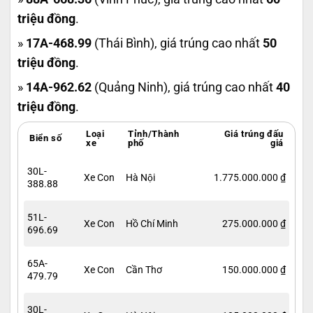
triệu đồng
.
»
17A-468.99
(Thái Bình), giá trúng cao nhất
50
triệu đồng
.
»
14A-962.62
(Quảng Ninh), giá trúng cao nhất
40
triệu đồng
.
Loại
Tỉnh/Thành
Giá trúng đấu
Biển số
xe
phố
giá
30L-
Xe Con
Hà Nội
1.775.000.000 ₫
388.88
51L-
Xe Con
Hồ Chí Minh
275.000.000 ₫
696.69
65A-
Xe Con
Cần Thơ
150.000.000 ₫
479.79
30L-