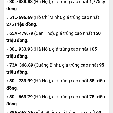
»
30L-388.88
(Hà Nội), giá trúng cao nhất
1,775 tỷ
đồng
.
»
51L-696.69
(Hồ Chí Minh), giá trúng cao nhất
275 triệu đồng
.
»
65A-479.79
(Cần Thơ), giá trúng cao nhất
150
triệu đồng
.
»
30L-933.93
(Hà Nội), giá trúng cao nhất
105
triệu đồng
.
»
73A-368.89
(Quảng Bình), giá trúng cao nhất
95
triệu đồng
.
»
30L-733.99
(Hà Nội), giá trúng cao nhất
85 triệu
đồng
.
»
30L-663.79
(Hà Nội), giá trúng cao nhất
75 triệu
đồng
.
»
88A-668.36
(Vĩnh Phúc), giá trúng cao nhất
60