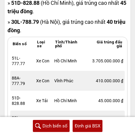
»
51D-828.88
(Hồ Chí Minh), giá trúng cao nhất
45
triệu đồng
.
»
30L-788.79
(Hà Nội), giá trúng cao nhất
40 triệu
đồng
.
Loại
Tỉnh/Thành
Giá trúng đấu
Biển số
xe
phố
giá
51L-
Xe Con
Hồ Chí Minh
3.705.000.000 ₫
777.77
88A-
Xe Con
Vĩnh Phúc
410.000.000 ₫
777.79
51D-
Xe Tải
Hồ Chí Minh
45.000.000 ₫
828.88
30L-
Xe Con
Hà Nội
40.000.000 ₫
788.79
Dịch biển số
Định giá BSX