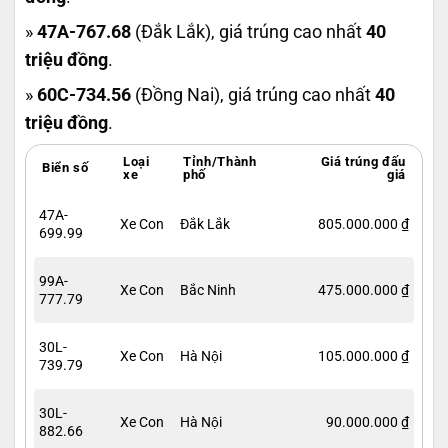
»
47A-767.68
(Đắk Lắk), giá trúng cao nhất
40
triệu đồng
.
»
60C-734.56
(Đồng Nai), giá trúng cao nhất
40
triệu đồng
.
Loại
Tỉnh/Thành
Giá trúng đấu
Biển số
xe
phố
giá
47A-
Xe Con
Đắk Lắk
805.000.000 ₫
699.99
99A-
Xe Con
Bắc Ninh
475.000.000 ₫
777.79
30L-
Xe Con
Hà Nội
105.000.000 ₫
739.79
30L-
Xe Con
Hà Nội
90.000.000 ₫
882.66