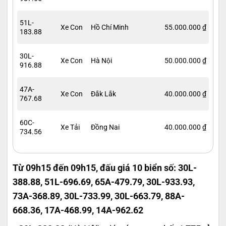
51L-
Xe Con
Hồ Chí Minh
55.000.000 ₫
183.88
30L-
Xe Con
Hà Nội
50.000.000 ₫
916.88
47A-
Xe Con
Đắk Lắk
40.000.000 ₫
767.68
60C-
Xe Tải
Đồng Nai
40.000.000 ₫
734.56
Từ 09h15 đến 09h15, đấu giá 10 biển số: 30L-
388.88, 51L-696.69, 65A-479.79, 30L-933.93,
73A-368.89, 30L-733.99, 30L-663.79, 88A-
668.36, 17A-468.99, 14A-962.62