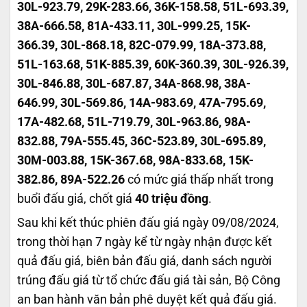
30L-923.79, 29K-283.66, 36K-158.58, 51L-693.39,
38A-666.58, 81A-433.11, 30L-999.25, 15K-
366.39, 30L-868.18, 82C-079.99, 18A-373.88,
51L-163.68, 51K-885.39, 60K-360.39, 30L-926.39,
30L-846.88, 30L-687.87, 34A-868.98, 38A-
646.99, 30L-569.86, 14A-983.69, 47A-795.69,
17A-482.68, 51L-719.79, 30L-963.86, 98A-
832.88, 79A-555.45, 36C-523.89, 30L-695.89,
30M-003.88, 15K-367.68, 98A-833.68, 15K-
382.86, 89A-522.26
có mức giá thấp nhất trong
buổi đấu giá, chốt giá
40 triệu đồng
.
Sau khi kết thúc phiên đấu giá ngày 09/08/2024,
trong thời hạn 7 ngày kể từ ngày nhận được kết
quả đấu giá, biên bản đấu giá, danh sách người
trúng đấu giá từ tổ chức đấu giá tài sản, Bộ Công
an ban hành văn bản phê duyệt kết quả đấu giá.