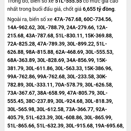
Trong đó, biến số xe
51L-555.55
có mức giá cao
nhất trong buổi đấu giá, chốt giá
6,655 tỷ đồng
.
Ngoài ra, biển số xe
47A-767.68, 60C-734.56,
14A-962.62, 30L-788.79, 24A-279.66, 12A-
215.68, 43A-787.68, 51L-830.11, 15K-369.88,
72A-825.28, 47A-789.39, 30L-899.22, 51L-
626.88, 98A-815.88, 62A-468.69, 30L-555.53,
68A-363.89, 30L-828.69, 34A-856.99, 15K-
381.79, 30L-611.86, 30L-563.33, 15K-386.96,
99A-762.86, 99A-762.68, 30L-233.58, 30K-
782.89, 30L-333.11, 70A-578.79, 30L-626.58,
73A-367.67, 38A-658.99, 47A-805.79, 30L-
555.45, 38C-237.89, 30L-924.68, 30L-818.39,
30L-565.98, 30L-612.58, 73A-366.77, 92A-
405.79, 51L-623.39, 30L-608.86, 30L-865.99,
51L-865.66, 51L-632.39, 30L-915.68, 19A-695.68,