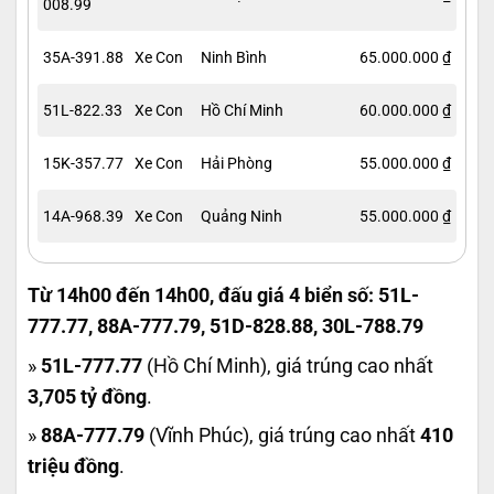
008.99
35A-391.88
Xe Con
Ninh Bình
65.000.000 ₫
51L-822.33
Xe Con
Hồ Chí Minh
60.000.000 ₫
15K-357.77
Xe Con
Hải Phòng
55.000.000 ₫
14A-968.39
Xe Con
Quảng Ninh
55.000.000 ₫
Từ 14h00 đến 14h00, đấu giá 4 biển số: 51L-
777.77, 88A-777.79, 51D-828.88, 30L-788.79
»
51L-777.77
(Hồ Chí Minh), giá trúng cao nhất
3,705 tỷ đồng
.
»
88A-777.79
(Vĩnh Phúc), giá trúng cao nhất
410
triệu đồng
.