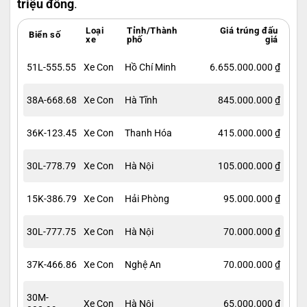
triệu đồng
.
Loại
Tỉnh/Thành
Giá trúng đấu
Biển số
xe
phố
giá
51L-555.55
Xe Con
Hồ Chí Minh
6.655.000.000 ₫
38A-668.68
Xe Con
Hà Tĩnh
845.000.000 ₫
36K-123.45
Xe Con
Thanh Hóa
415.000.000 ₫
30L-778.79
Xe Con
Hà Nội
105.000.000 ₫
15K-386.79
Xe Con
Hải Phòng
95.000.000 ₫
30L-777.75
Xe Con
Hà Nội
70.000.000 ₫
37K-466.86
Xe Con
Nghệ An
70.000.000 ₫
30M-
Xe Con
Hà Nội
65.000.000 ₫