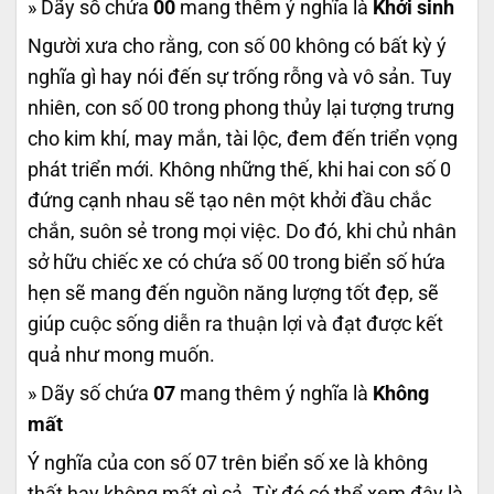
» Dãy số chứa
00
mang thêm ý nghĩa là
Khởi sinh
Người xưa cho rằng, con số 00 không có bất kỳ ý
nghĩa gì hay nói đến sự trống rỗng và vô sản. Tuy
nhiên, con số 00 trong phong thủy lại tượng trưng
cho kim khí, may mắn, tài lộc, đem đến triển vọng
phát triển mới. Không những thế, khi hai con số 0
đứng cạnh nhau sẽ tạo nên một khởi đầu chắc
chắn, suôn sẻ trong mọi việc. Do đó, khi chủ nhân
sở hữu chiếc xe có chứa số 00 trong biển số hứa
hẹn sẽ mang đến nguồn năng lượng tốt đẹp, sẽ
giúp cuộc sống diễn ra thuận lợi và đạt được kết
quả như mong muốn.
» Dãy số chứa
07
mang thêm ý nghĩa là
Không
mất
Ý nghĩa của con số 07 trên biển số xe là không
thất hay không mất gì cả. Từ đó có thể xem đây là