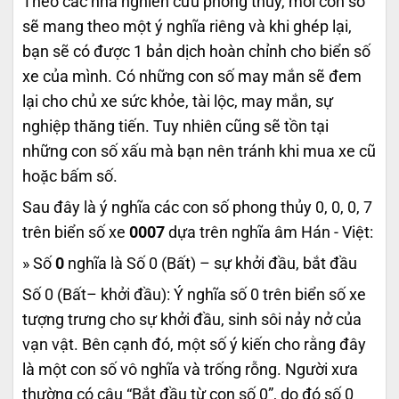
Theo các nhà nghiên cứu phong thủy, mỗi con số
sẽ mang theo một ý nghĩa riêng và khi ghép lại,
bạn sẽ có được 1 bản dịch hoàn chỉnh cho biển số
xe của mình. Có những con số may mắn sẽ đem
lại cho chủ xe sức khỏe, tài lộc, may mắn, sự
nghiệp thăng tiến. Tuy nhiên cũng sẽ tồn tại
những con số xấu mà bạn nên tránh khi mua xe cũ
hoặc bấm số.
Sau đây là ý nghĩa các con số phong thủy 0, 0, 0, 7
trên biển số xe
0007
dựa trên nghĩa âm Hán - Việt:
» Số
0
nghĩa là Số 0 (Bất) – sự khởi đầu, bắt đầu
Số 0 (Bất– khởi đầu): Ý nghĩa số 0 trên biển số xe
tượng trưng cho sự khởi đầu, sinh sôi nảy nở của
vạn vật. Bên cạnh đó, một số ý kiến cho rằng đây
là một con số vô nghĩa và trống rỗng. Người xưa
thường có câu “Bắt đầu từ con số 0”, do đó số 0