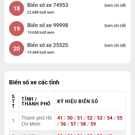
Biển số xe 74953
Xem chi tiết
18
22.688 lượt xem
Biển số xe 99998
Xem chi tiết
19
19.658 lượt xem
Biển số xe 25525
Xem chi tiết
20
19.444 lượt xem
Biển số xe các tỉnh
S
TỈNH /
T
KÝ HIỆU BIỂN SỐ
THÀNH PHỐ
T
Thành phố Hồ
41
/
50
/
51
/
52
/
53
/
54
/
55
1
Chí Minh
/
56
/
57
/
58
/
59