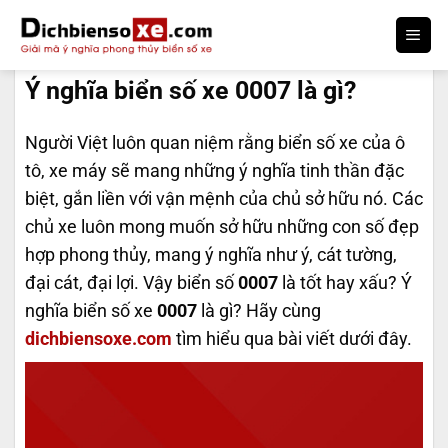
Bỏ
qua
DỊCH BIỂN SỐ
nội
Ý nghĩa biển số xe 0007 là gì?
dung
Người Việt luôn quan niệm rằng biển số xe của ô
tô, xe máy sẽ mang những ý nghĩa tinh thần đặc
biệt, gắn liền với vận mệnh của chủ sở hữu nó. Các
chủ xe luôn mong muốn sở hữu những con số đẹp
hợp phong thủy, mang ý nghĩa như ý, cát tường,
đại cát, đại lợi. Vậy biển số
0007
là tốt hay xấu? Ý
nghĩa biển số xe
0007
là gì? Hãy cùng
dichbiensoxe.com
tìm hiểu qua bài viết dưới đây.