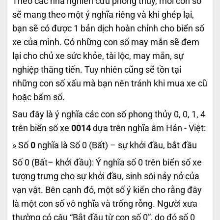
Theo các nhà nghiên cứu phong thủy, mỗi con số
sẽ mang theo một ý nghĩa riêng và khi ghép lại,
bạn sẽ có được 1 bản dịch hoàn chỉnh cho biển số
xe của mình. Có những con số may mắn sẽ đem
lại cho chủ xe sức khỏe, tài lộc, may mắn, sự
nghiệp thăng tiến. Tuy nhiên cũng sẽ tồn tại
những con số xấu mà bạn nên tránh khi mua xe cũ
hoặc bấm số.
Sau đây là ý nghĩa các con số phong thủy 0, 0, 1, 4
trên biển số xe
0014
dựa trên nghĩa âm Hán - Việt:
» Số
0
nghĩa là Số 0 (Bất) – sự khởi đầu, bắt đầu
Số 0 (Bất– khởi đầu): Ý nghĩa số 0 trên biển số xe
tượng trưng cho sự khởi đầu, sinh sôi nảy nở của
vạn vật. Bên cạnh đó, một số ý kiến cho rằng đây
là một con số vô nghĩa và trống rỗng. Người xưa
thường có câu “Bắt đầu từ con số 0”, do đó số 0