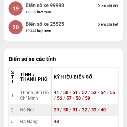
Biển số xe 99998
Xem chi tiết
19
19.659 lượt xem
Biển số xe 25525
Xem chi tiết
20
19.444 lượt xem
Biển số xe các tỉnh
S
TỈNH /
T
KÝ HIỆU BIỂN SỐ
THÀNH PHỐ
T
Thành phố Hồ
41
/
50
/
51
/
52
/
53
/
54
/
55
1
Chí Minh
/
56
/
57
/
58
/
59
2
Hà Nội
29
/
30
/
31
/
32
/
33
/
40
3
Đà Nẵng
43