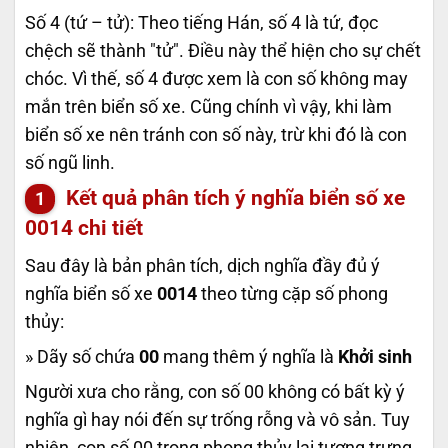
Số 4 (tứ – tử): Theo tiếng Hán, số 4 là tứ, đọc
chệch sẽ thành "tử". Điều này thể hiện cho sự chết
chóc. Vì thế, số 4 được xem là con số không may
mắn trên biển số xe. Cũng chính vì vậy, khi làm
biển số xe nên tránh con số này, trừ khi đó là con
số ngũ linh.
Kết quả phân tích ý nghĩa biển số xe
0014
chi tiết
Sau đây là bản phân tích, dịch nghĩa đầy đủ ý
nghĩa biển số xe
0014
theo từng cặp số phong
thủy:
» Dãy số chứa
00
mang thêm ý nghĩa là
Khởi sinh
Người xưa cho rằng, con số 00 không có bất kỳ ý
nghĩa gì hay nói đến sự trống rỗng và vô sản. Tuy
nhiên, con số 00 trong phong thủy lại tượng trưng