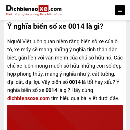
Bỏ
qua
DỊCH BIỂN SỐ
nội
Ý nghĩa biển số xe 0014 là gì?
dung
Người Việt luôn quan niệm rằng biển số xe của ô
tô, xe máy sẽ mang những ý nghĩa tinh thần đặc
biệt, gắn liền với vận mệnh của chủ sở hữu nó. Các
chủ xe luôn mong muốn sở hữu những con số đẹp
hợp phong thủy, mang ý nghĩa như ý, cát tường,
đại cát, đại lợi. Vậy biển số
0014
là tốt hay xấu? Ý
nghĩa biển số xe
0014
là gì? Hãy cùng
dichbiensoxe.com
tìm hiểu qua bài viết dưới đây.