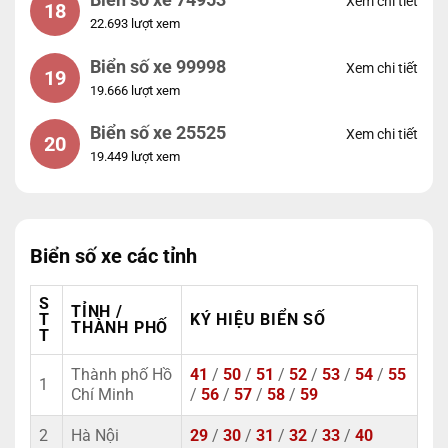
Biển số xe 74953
Xem chi tiết
18
22.693 lượt xem
Biển số xe 99998
Xem chi tiết
19
19.666 lượt xem
Biển số xe 25525
Xem chi tiết
20
19.449 lượt xem
Biển số xe các tỉnh
S
TỈNH /
T
KÝ HIỆU BIỂN SỐ
THÀNH PHỐ
T
Thành phố Hồ
41
/
50
/
51
/
52
/
53
/
54
/
55
1
Chí Minh
/
56
/
57
/
58
/
59
2
Hà Nội
29
/
30
/
31
/
32
/
33
/
40