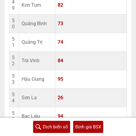
4
Kon Tum
82
9
5
Quảng Bình
73
0
5
Quảng Trị
74
1
5
Trà Vinh
84
2
5
Hậu Giang
95
3
5
Sơn La
26
4
5
Bạc Liêu
94
5
Dịch biển số
Định giá BSX
5
Yên Bái
21