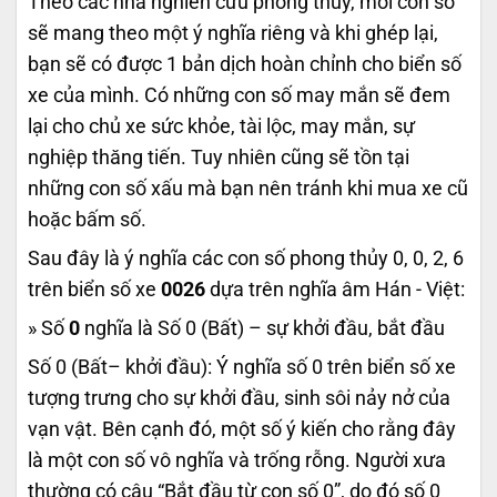
Theo các nhà nghiên cứu phong thủy, mỗi con số
sẽ mang theo một ý nghĩa riêng và khi ghép lại,
bạn sẽ có được 1 bản dịch hoàn chỉnh cho biển số
xe của mình. Có những con số may mắn sẽ đem
lại cho chủ xe sức khỏe, tài lộc, may mắn, sự
nghiệp thăng tiến. Tuy nhiên cũng sẽ tồn tại
những con số xấu mà bạn nên tránh khi mua xe cũ
hoặc bấm số.
Sau đây là ý nghĩa các con số phong thủy 0, 0, 2, 6
trên biển số xe
0026
dựa trên nghĩa âm Hán - Việt:
» Số
0
nghĩa là Số 0 (Bất) – sự khởi đầu, bắt đầu
Số 0 (Bất– khởi đầu): Ý nghĩa số 0 trên biển số xe
tượng trưng cho sự khởi đầu, sinh sôi nảy nở của
vạn vật. Bên cạnh đó, một số ý kiến cho rằng đây
là một con số vô nghĩa và trống rỗng. Người xưa
thường có câu “Bắt đầu từ con số 0”, do đó số 0