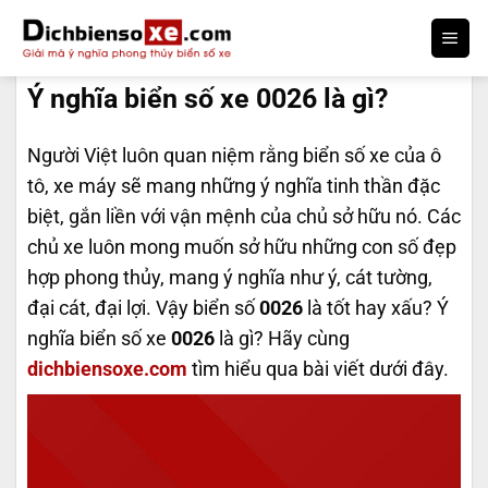
Bỏ
qua
DỊCH BIỂN SỐ
nội
Ý nghĩa biển số xe 0026 là gì?
dung
Người Việt luôn quan niệm rằng biển số xe của ô
tô, xe máy sẽ mang những ý nghĩa tinh thần đặc
biệt, gắn liền với vận mệnh của chủ sở hữu nó. Các
chủ xe luôn mong muốn sở hữu những con số đẹp
hợp phong thủy, mang ý nghĩa như ý, cát tường,
đại cát, đại lợi. Vậy biển số
0026
là tốt hay xấu? Ý
nghĩa biển số xe
0026
là gì? Hãy cùng
dichbiensoxe.com
tìm hiểu qua bài viết dưới đây.