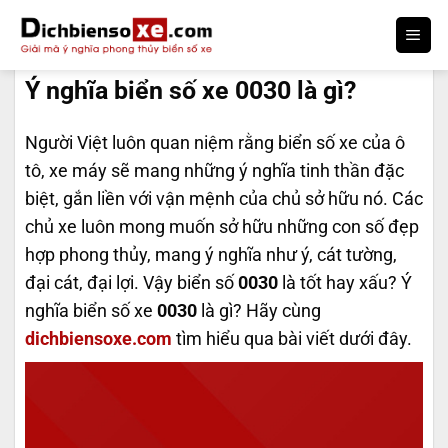
Bỏ
qua
DỊCH BIỂN SỐ
nội
Ý nghĩa biển số xe 0030 là gì?
dung
Người Việt luôn quan niệm rằng biển số xe của ô
tô, xe máy sẽ mang những ý nghĩa tinh thần đặc
biệt, gắn liền với vận mệnh của chủ sở hữu nó. Các
chủ xe luôn mong muốn sở hữu những con số đẹp
hợp phong thủy, mang ý nghĩa như ý, cát tường,
đại cát, đại lợi. Vậy biển số
0030
là tốt hay xấu? Ý
nghĩa biển số xe
0030
là gì? Hãy cùng
dichbiensoxe.com
tìm hiểu qua bài viết dưới đây.