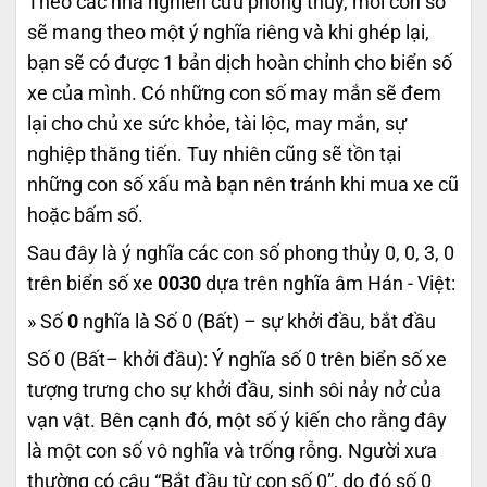
Theo các nhà nghiên cứu phong thủy, mỗi con số
sẽ mang theo một ý nghĩa riêng và khi ghép lại,
bạn sẽ có được 1 bản dịch hoàn chỉnh cho biển số
xe của mình. Có những con số may mắn sẽ đem
lại cho chủ xe sức khỏe, tài lộc, may mắn, sự
nghiệp thăng tiến. Tuy nhiên cũng sẽ tồn tại
những con số xấu mà bạn nên tránh khi mua xe cũ
hoặc bấm số.
Sau đây là ý nghĩa các con số phong thủy 0, 0, 3, 0
trên biển số xe
0030
dựa trên nghĩa âm Hán - Việt:
» Số
0
nghĩa là Số 0 (Bất) – sự khởi đầu, bắt đầu
Số 0 (Bất– khởi đầu): Ý nghĩa số 0 trên biển số xe
tượng trưng cho sự khởi đầu, sinh sôi nảy nở của
vạn vật. Bên cạnh đó, một số ý kiến cho rằng đây
là một con số vô nghĩa và trống rỗng. Người xưa
thường có câu “Bắt đầu từ con số 0”, do đó số 0