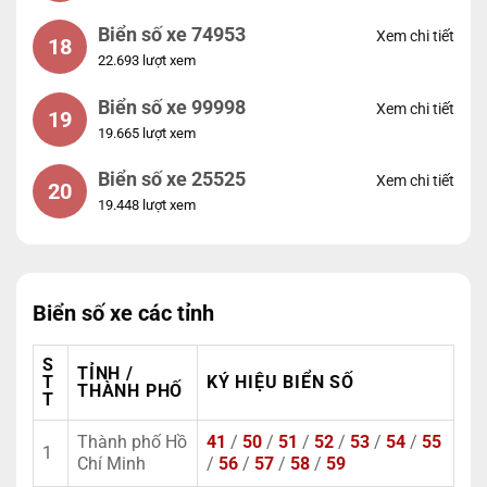
Biển số xe 74953
Xem chi tiết
18
22.693 lượt xem
Biển số xe 99998
Xem chi tiết
19
19.665 lượt xem
Biển số xe 25525
Xem chi tiết
20
19.448 lượt xem
Biển số xe các tỉnh
S
TỈNH /
T
KÝ HIỆU BIỂN SỐ
THÀNH PHỐ
T
Thành phố Hồ
41
/
50
/
51
/
52
/
53
/
54
/
55
1
Chí Minh
/
56
/
57
/
58
/
59