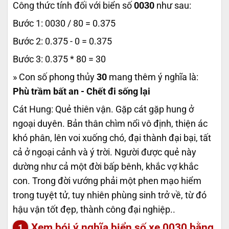
Công thức tính đối với biển số
0030
như sau:
Bước 1: 0030 / 80 = 0.375
Bước 2: 0.375 - 0 = 0.375
Bước 3: 0.375 * 80 = 30
» Con số phong thủy
30
mang thêm ý nghĩa là:
Phù trầm bất an - Chết đi sống lại
Cát Hung: Quẻ thiên vận. Gặp cát gặp hung ở
ngoại duyên. Bản thân chìm nổi vô định, thiện ác
khó phân, lên voi xuống chó, đại thành đại bại, tất
cả ở ngoại cảnh và ý trời. Người được quẻ này
dường như cả một đời bấp bênh, khắc vợ khắc
con. Trong đời vướng phải một phen mạo hiểm
trong tuyệt tử, tuy nhiên phùng sinh trở về, từ đó
hậu vận tốt đẹp, thành công đại nghiệp..
Xem bói ý nghĩa biển số xe
0030
bằng