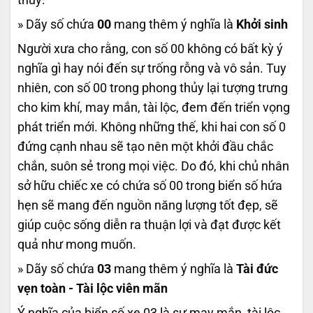
» Dãy số chứa
00
mang thêm ý nghĩa là
Khởi sinh
Người xưa cho rằng, con số 00 không có bất kỳ ý
nghĩa gì hay nói đến sự trống rỗng và vô sản. Tuy
nhiên, con số 00 trong phong thủy lại tượng trưng
cho kim khí, may mắn, tài lộc, đem đến triển vọng
phát triển mới. Không những thế, khi hai con số 0
đứng cạnh nhau sẽ tạo nên một khởi đầu chắc
chắn, suôn sẻ trong mọi việc. Do đó, khi chủ nhân
sở hữu chiếc xe có chứa số 00 trong biển số hứa
hẹn sẽ mang đến nguồn năng lượng tốt đẹp, sẽ
giúp cuộc sống diễn ra thuận lợi và đạt được kết
quả như mong muốn.
» Dãy số chứa
03
mang thêm ý nghĩa là
Tài đức
vẹn toàn - Tài lộc viên mãn
Ý nghĩa của biển số xe 03 là sự may mắn, tài lộc