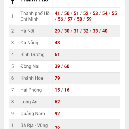
T
Thành phố Hồ
41
/
50
/
51
/
52
/
53
/
54
/
55
1
Chí Minh
/
56
/
57
/
58
/
59
2
Hà Nội
29
/
30
/
31
/
32
/
33
/
40
3
Đà Nẵng
43
4
Bình Dương
61
5
Đồng Nai
39
/
60
6
Khánh Hòa
79
7
Hải Phòng
15
/
16
8
Long An
62
9
Quảng Nam
92
1
Bà Rịa - Vũng
72