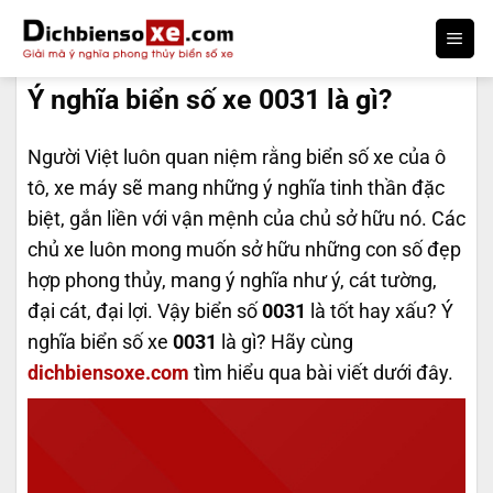
Bỏ
qua
DỊCH BIỂN SỐ
nội
Ý nghĩa biển số xe 0031 là gì?
dung
Người Việt luôn quan niệm rằng biển số xe của ô
tô, xe máy sẽ mang những ý nghĩa tinh thần đặc
biệt, gắn liền với vận mệnh của chủ sở hữu nó. Các
chủ xe luôn mong muốn sở hữu những con số đẹp
hợp phong thủy, mang ý nghĩa như ý, cát tường,
đại cát, đại lợi. Vậy biển số
0031
là tốt hay xấu? Ý
nghĩa biển số xe
0031
là gì? Hãy cùng
dichbiensoxe.com
tìm hiểu qua bài viết dưới đây.