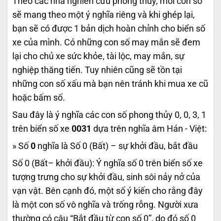
Theo các nhà nghiên cứu phong thủy, mỗi con số
sẽ mang theo một ý nghĩa riêng và khi ghép lại,
bạn sẽ có được 1 bản dịch hoàn chỉnh cho biển số
xe của mình. Có những con số may mắn sẽ đem
lại cho chủ xe sức khỏe, tài lộc, may mắn, sự
nghiệp thăng tiến. Tuy nhiên cũng sẽ tồn tại
những con số xấu mà bạn nên tránh khi mua xe cũ
hoặc bấm số.
Sau đây là ý nghĩa các con số phong thủy 0, 0, 3, 1
trên biển số xe
0031
dựa trên nghĩa âm Hán - Việt:
» Số
0
nghĩa là Số 0 (Bất) – sự khởi đầu, bắt đầu
Số 0 (Bất– khởi đầu): Ý nghĩa số 0 trên biển số xe
tượng trưng cho sự khởi đầu, sinh sôi nảy nở của
vạn vật. Bên cạnh đó, một số ý kiến cho rằng đây
là một con số vô nghĩa và trống rỗng. Người xưa
thường có câu “Bắt đầu từ con số 0”, do đó số 0