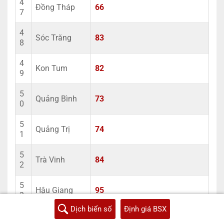
4
Đồng Tháp
66
7
4
Sóc Trăng
83
8
4
Kon Tum
82
9
5
Quảng Bình
73
0
5
Quảng Trị
74
1
5
Trà Vinh
84
2
5
Hậu Giang
95
3
Dịch biển số
Định giá BSX
5
Sơn La
26