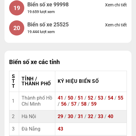
Biển số xe 99998
Xem chi tiết
19
19.659 lượt xem
Biển số xe 25525
Xem chi tiết
20
19.444 lượt xem
Biển số xe các tỉnh
S
TỈNH /
T
KÝ HIỆU BIỂN SỐ
THÀNH PHỐ
T
Thành phố Hồ
41
/
50
/
51
/
52
/
53
/
54
/
55
1
Chí Minh
/
56
/
57
/
58
/
59
2
Hà Nội
29
/
30
/
31
/
32
/
33
/
40
3
Đà Nẵng
43