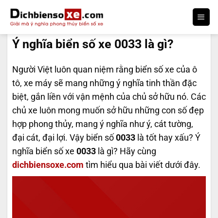
Bỏ
qua
DỊCH BIỂN SỐ
nội
Ý nghĩa biển số xe 0033 là gì?
dung
Người Việt luôn quan niệm rằng biển số xe của ô
tô, xe máy sẽ mang những ý nghĩa tinh thần đặc
biệt, gắn liền với vận mệnh của chủ sở hữu nó. Các
chủ xe luôn mong muốn sở hữu những con số đẹp
hợp phong thủy, mang ý nghĩa như ý, cát tường,
đại cát, đại lợi. Vậy biển số
0033
là tốt hay xấu? Ý
nghĩa biển số xe
0033
là gì? Hãy cùng
dichbiensoxe.com
tìm hiểu qua bài viết dưới đây.