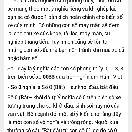
Theo các nhà nghiên cứu phong thủy, mỗi con số
sẽ mang theo một ý nghĩa riêng và khi ghép lại,
bạn sẽ có được 1 bản dịch hoàn chỉnh cho biển số
xe của mình. Có những con số may mắn sẽ đem
lại cho chủ xe sức khỏe, tài lộc, may mắn, sự
nghiệp thăng tiến. Tuy nhiên cũng sẽ tồn tại
những con số xấu mà bạn nên tránh khi mua xe cũ
hoặc bấm số.
Sau đây là ý nghĩa các con số phong thủy 0, 0, 3, 3
trên biển số xe
0033
dựa trên nghĩa âm Hán - Việt:
» Số
0
nghĩa là Số 0 (Bất) – sự khởi đầu, bắt đầu
Số 0 (Bất– khởi đầu): Ý nghĩa số 0 trên biển số xe
tượng trưng cho sự khởi đầu, sinh sôi nảy nở của
vạn vật. Bên cạnh đó, một số ý kiến cho rằng đây
là một con số vô nghĩa và trống rỗng. Người xưa
thường có câu “Bắt đầu từ con số 0”, do đó số 0