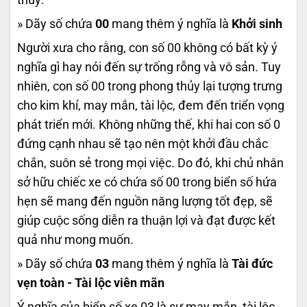
» Dãy số chứa
00
mang thêm ý nghĩa là
Khởi sinh
Người xưa cho rằng, con số 00 không có bất kỳ ý
nghĩa gì hay nói đến sự trống rỗng và vô sản. Tuy
nhiên, con số 00 trong phong thủy lại tượng trưng
cho kim khí, may mắn, tài lộc, đem đến triển vọng
phát triển mới. Không những thế, khi hai con số 0
đứng cạnh nhau sẽ tạo nên một khởi đầu chắc
chắn, suôn sẻ trong mọi việc. Do đó, khi chủ nhân
sở hữu chiếc xe có chứa số 00 trong biển số hứa
hẹn sẽ mang đến nguồn năng lượng tốt đẹp, sẽ
giúp cuộc sống diễn ra thuận lợi và đạt được kết
quả như mong muốn.
» Dãy số chứa
03
mang thêm ý nghĩa là
Tài đức
vẹn toàn - Tài lộc viên mãn
Ý nghĩa của biển số xe 03 là sự may mắn, tài lộc