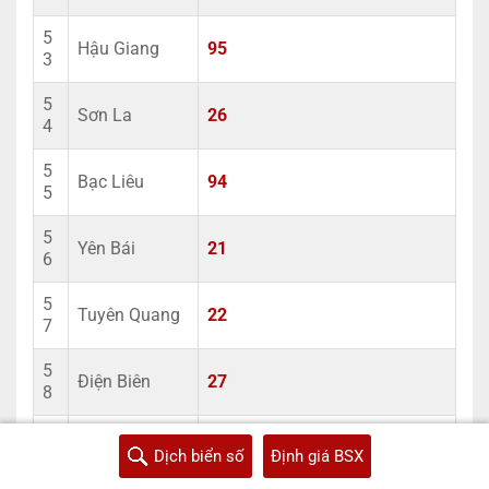
5
Hậu Giang
95
3
5
Sơn La
26
4
5
Bạc Liêu
94
5
5
Yên Bái
21
6
5
Tuyên Quang
22
7
5
Điện Biên
27
8
5
Lai Châu
25
Dịch biển số
Định giá BSX
9