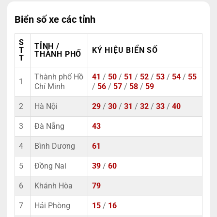
Biển số xe các tỉnh
S
TỈNH /
T
KÝ HIỆU BIỂN SỐ
THÀNH PHỐ
T
Thành phố Hồ
41
/
50
/
51
/
52
/
53
/
54
/
55
1
Chí Minh
/
56
/
57
/
58
/
59
2
Hà Nội
29
/
30
/
31
/
32
/
33
/
40
3
Đà Nẵng
43
4
Bình Dương
61
5
Đồng Nai
39
/
60
6
Khánh Hòa
79
7
Hải Phòng
15
/
16