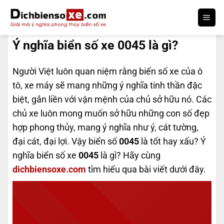
Bỏ
qua
DỊCH BIỂN SỐ
nội
Ý nghĩa biển số xe 0045 là gì?
dung
Người Việt luôn quan niệm rằng biển số xe của ô
tô, xe máy sẽ mang những ý nghĩa tinh thần đặc
biệt, gắn liền với vận mệnh của chủ sở hữu nó. Các
chủ xe luôn mong muốn sở hữu những con số đẹp
hợp phong thủy, mang ý nghĩa như ý, cát tường,
đại cát, đại lợi. Vậy biển số
0045
là tốt hay xấu? Ý
nghĩa biển số xe
0045
là gì? Hãy cùng
dichbiensoxe.com
tìm hiểu qua bài viết dưới đây.