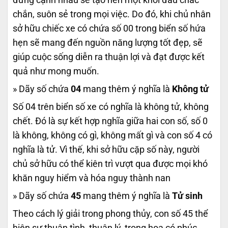
chắn, suôn sẻ trong mọi việc. Do đó, khi chủ nhân
sở hữu chiếc xe có chứa số 00 trong biển số hứa
hẹn sẽ mang đến nguồn năng lượng tốt đẹp, sẽ
giúp cuộc sống diễn ra thuận lợi và đạt được kết
quả như mong muốn.
» Dãy số chứa
04
mang thêm ý nghĩa là
Không tử
Số 04 trên biển số xe có nghĩa là không tử, không
chết. Đó là sự kết hợp nghĩa giữa hai con số, số 0
là không, không có gì, không mất gì và con số 4 có
nghĩa là tử. Vì thế, khi sở hữu cặp số này, người
chủ sở hữu có thể kiên trì vượt qua được mọi khó
khăn nguy hiểm và hóa nguy thành nan
» Dãy số chứa
45
mang thêm ý nghĩa là
Tử sinh
Theo cách lý giải trong phong thủy, con số 45 thể
hiện sự thuận tình, thuận lý, trong họa có phúc,