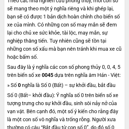
Theo các nhà nghiên cứu phong thủy, mỗi con số
sẽ mang theo một ý nghĩa riêng và khi ghép lại,
bạn sẽ có được 1 bản dịch hoàn chỉnh cho biển số
xe của mình. Có những con số may mắn sẽ đem
lại cho chủ xe sức khỏe, tài lộc, may mắn, sự
nghiệp thăng tiến. Tuy nhiên cũng sẽ tồn tại
những con số xấu mà bạn nên tránh khi mua xe cũ
hoặc bấm số.
Sau đây là ý nghĩa các con số phong thủy 0, 0, 4, 5
trên biển số xe
0045
dựa trên nghĩa âm Hán - Việt:
» Số
0
nghĩa là Số 0 (Bất) – sự khởi đầu, bắt đầu
Số 0 (Bất– khởi đầu): Ý nghĩa số 0 trên biển số xe
tượng trưng cho sự khởi đầu, sinh sôi nảy nở của
vạn vật. Bên cạnh đó, một số ý kiến cho rằng đây
là một con số vô nghĩa và trống rỗng. Người xưa
thường có câu “Bắt đầu từ con số 0”, do đó số 0