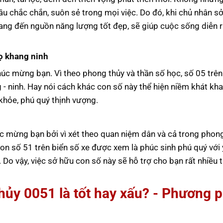
u chắc chắn, suôn sẻ trong mọi việc. Do đó, khi chủ nhân s
ang đến nguồn năng lượng tốt đẹp, sẽ giúp cuộc sống diễn r
ọ khang ninh
húc mừng bạn. Vì theo phong thủy và thần số học, số 05 trên
g - ninh. Hay nói cách khác con số này thể hiện niềm khát kh
khỏe, phú quý thịnh vượng.
úc mừng bạn bởi vì xét theo quan niệm dân và cả trong phon
 Con số 51 trên biển số xe được xem là phúc sinh phú quý với 
Do vậy, việc sở hữu con số này sẽ hỗ trợ cho bạn rất nhiều 
thủy
0051
là tốt hay xấu? - Phương 