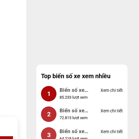
Top biển số xe xem nhiều
Biển số xe
Xem chi tiết
1
85.233 lượt xem
99999
Biển số xe
Xem chi tiết
2
72.815 lượt xem
04953
Biển số xe
Xem chi tiết
3
64.218 lượt xem