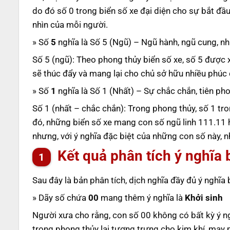
do đó số 0 trong biển số xe đại diện cho sự bắt đầ
nhìn của mỗi người.
» Số
5
nghĩa là Số 5 (Ngũ) – Ngũ hành, ngũ cung, nh
Số 5 (ngũ): Theo phong thủy biển số xe, số 5 được 
sẽ thúc đẩy và mang lại cho chủ sở hữu nhiều phúc 
» Số
1
nghĩa là Số 1 (Nhất) – Sự chắc chắn, tiên pho
Số 1 (nhất – chắc chắn): Trong phong thủy, số 1 tro
đó, những biển số xe mang con số ngũ linh 111.11 h
nhưng, với ý nghĩa đặc biệt của những con số này,
Kết quả phân tích ý nghĩa 
Sau đây là bản phân tích, dịch nghĩa đầy đủ ý nghĩa
» Dãy số chứa
00
mang thêm ý nghĩa là
Khởi sinh
Người xưa cho rằng, con số 00 không có bất kỳ ý ng
trong phong thủy lại tượng trưng cho kim khí, may m