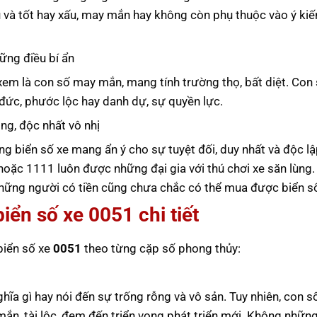
u và tốt hay xấu, may mắn hay không còn phụ thuộc vào ý kiế
ững điều bí ẩn
xem là con số may mắn, mang tính trường thọ, bất diệt. Con
đức, phước lộc hay danh dự, sự quyền lực.
ng, độc nhất vô nhị
ng biển số xe mang ẩn ý cho sự tuyệt đối, duy nhất và độc lậ
oặc 1111 luôn được những đại gia với thú chơi xe săn lùng.
 những người có tiền cũng chưa chắc có thể mua được biển số
biển số xe
0051
chi tiết
 biển số xe
0051
theo từng cặp số phong thủy:
hĩa gì hay nói đến sự trống rỗng và vô sản. Tuy nhiên, con s
ắn, tài lộc, đem đến triển vọng phát triển mới. Không những 