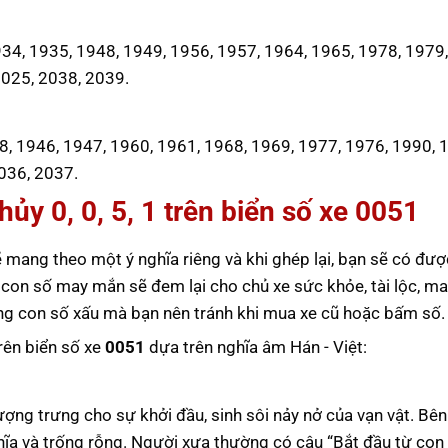
4, 1935, 1948, 1949, 1956, 1957, 1964, 1965, 1978, 1979,
2025, 2038, 2039.
8, 1946, 1947, 1960, 1961, 1968, 1969, 1977, 1976, 1990, 
036, 2037.
ủy 0, 0, 5, 1 trên biển số xe
0051
 mang theo một ý nghĩa riêng và khi ghép lại, bạn sẽ có đượ
 con số may mắn sẽ đem lại cho chủ xe sức khỏe, tài lộc, m
ững con số xấu mà bạn nên tránh khi mua xe cũ hoặc bấm số.
trên biển số xe
0051
dựa trên nghĩa âm Hán - Việt:
tượng trưng cho sự khởi đầu, sinh sôi nảy nở của vạn vật. Bê
hĩa và trống rỗng. Người xưa thường có câu “Bắt đầu từ con 