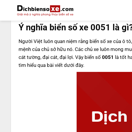
Bỏ
qua
DỊCH BIỂN SỐ
nội
Ý nghĩa biển số xe 0051 là gì
dung
Người Việt luôn quan niệm rằng biển số xe của ô tô,
mệnh của chủ sở hữu nó. Các chủ xe luôn mong muố
cát tường, đại cát, đại lợi. Vậy biển số
0051
là tốt h
tìm hiểu qua bài viết dưới đây.