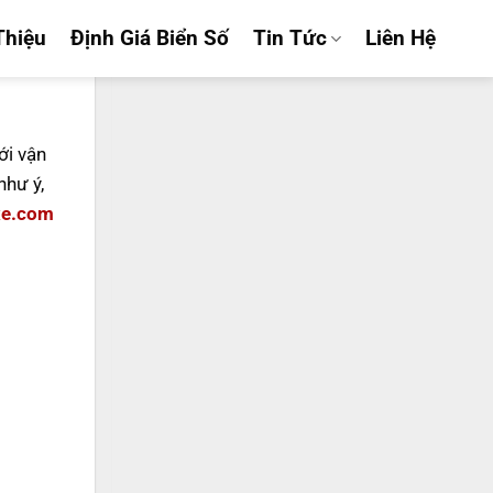
Thiệu
Định Giá Biển Số
Tin Tức
Liên Hệ
ới vận
hư ý,
xe.com