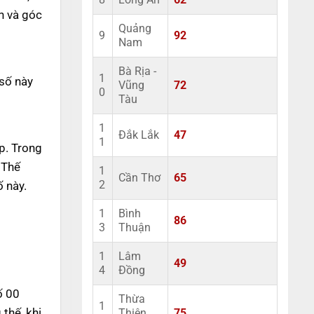
8
Long An
62
n và góc
Quảng
9
92
Nam
Bà Rịa -
1
 số này
Vũng
72
0
Tàu
1
Đắk Lắk
47
1
p. Trong
 Thế
1
Cần Thơ
65
 này.
2
1
Bình
86
3
Thuận
1
Lâm
49
4
Đồng
ố 00
Thừa
1
thế, khi
Thiên
75