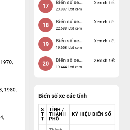
Biển số xe
Xem chi tiết
17
23.887 lượt xem
44953
Biển số xe
Xem chi tiết
18
22.688 lượt xem
74953
Biển số xe
Xem chi tiết
19
19.658 lượt xem
99998
Biển số xe
Xem chi tiết
 1970,
20
19.444 lượt xem
25525
3, 1980,
Biển số xe các tỉnh
S
TỈNH /
T
THÀNH
KÝ HIỆU BIỂN SỐ
4,
T
PHỐ