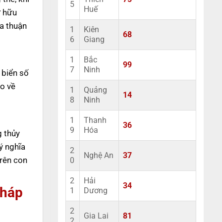
5
Huế
ở hữu
a thuận
1
Kiên
68
6
Giang
1
Bắc
99
7
Ninh
 biển số
ao về
1
Quảng
14
8
Ninh
1
Thanh
36
9
Hóa
g thủy
ý nghĩa
2
Nghệ An
37
trên con
0
2
Hải
34
pháp
1
Dương
2
Gia Lai
81
2