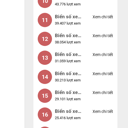
10
43.776 lượt xem
56789
Biển số xe
Xem chi tiết
11
39.407 lượt xem
01234
Biển số xe
Xem chi tiết
12
38.054 lượt xem
33333
Biển số xe
Xem chi tiết
13
31.059 lượt xem
22222
Biển số xe
Xem chi tiết
14
30.213 lượt xem
14953
Biển số xe
Xem chi tiết
15
29.101 lượt xem
24953
Biển số xe
Xem chi tiết
16
25.416 lượt xem
49053