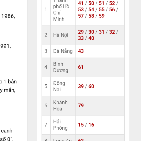
Thành
41
/
50
/
51
/
52
/
phố Hồ
1
53
/
54
/
55
/
56
/
Chí
 1986,
57
/
58
/
59
Minh
29
/
30
/
31
/
32
/
2
Hà Nội
33
/
40
1991,
3
Đà Nẵng
43
Bình
4
61
Dương
c 1 bản
Đồng
5
39
/
60
ay mắn,
Nai
Khánh
6
79
Hòa
Hải
7
15
/
16
Phòng
n cạnh
số 0”,