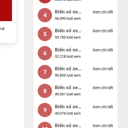
88888
Biển số xe
Xem chi tiết
4
56.099 lượt xem
12345
cá
Biển số xe
Xem chi tiết
5
53.753 lượt xem
66666
Biển số xe
Xem chi tiết
6
52.218 lượt xem
11111
Biển số xe
Xem chi tiết
7
50.835 lượt xem
44444
Biển số xe
Xem chi tiết
8
49.031 lượt xem
77777
Biển số xe
Xem chi tiết
9
45.076 lượt xem
55555
Biển số xe
Xem chi tiết