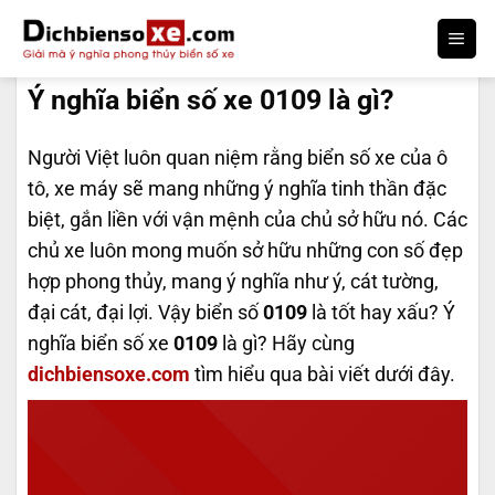
Bỏ
qua
DỊCH BIỂN SỐ
nội
Ý nghĩa biển số xe 0109 là gì?
dung
Người Việt luôn quan niệm rằng biển số xe của ô
tô, xe máy sẽ mang những ý nghĩa tinh thần đặc
biệt, gắn liền với vận mệnh của chủ sở hữu nó. Các
chủ xe luôn mong muốn sở hữu những con số đẹp
hợp phong thủy, mang ý nghĩa như ý, cát tường,
đại cát, đại lợi. Vậy biển số
0109
là tốt hay xấu? Ý
nghĩa biển số xe
0109
là gì? Hãy cùng
dichbiensoxe.com
tìm hiểu qua bài viết dưới đây.