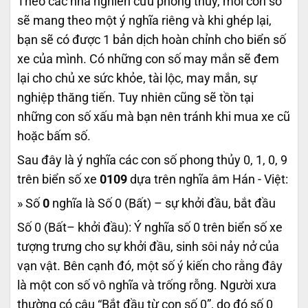
Theo các nhà nghiên cứu phong thủy, mỗi con số
sẽ mang theo một ý nghĩa riêng và khi ghép lại,
bạn sẽ có được 1 bản dịch hoàn chỉnh cho biển số
xe của mình. Có những con số may mắn sẽ đem
lại cho chủ xe sức khỏe, tài lộc, may mắn, sự
nghiệp thăng tiến. Tuy nhiên cũng sẽ tồn tại
những con số xấu mà bạn nên tránh khi mua xe cũ
hoặc bấm số.
Sau đây là ý nghĩa các con số phong thủy 0, 1, 0, 9
trên biển số xe
0109
dựa trên nghĩa âm Hán - Việt:
» Số
0
nghĩa là Số 0 (Bất) – sự khởi đầu, bắt đầu
Số 0 (Bất– khởi đầu): Ý nghĩa số 0 trên biển số xe
tượng trưng cho sự khởi đầu, sinh sôi nảy nở của
vạn vật. Bên cạnh đó, một số ý kiến cho rằng đây
là một con số vô nghĩa và trống rỗng. Người xưa
thường có câu “Bắt đầu từ con số 0”, do đó số 0