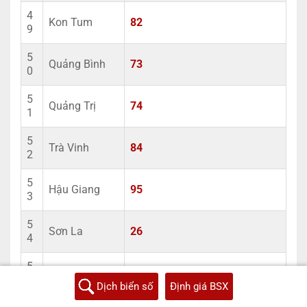
4
Kon Tum
82
9
5
Quảng Bình
73
0
5
Quảng Trị
74
1
5
Trà Vinh
84
2
5
Hậu Giang
95
3
5
Sơn La
26
4
5
Bạc Liêu
94
5
Dịch biển số
Định giá BSX