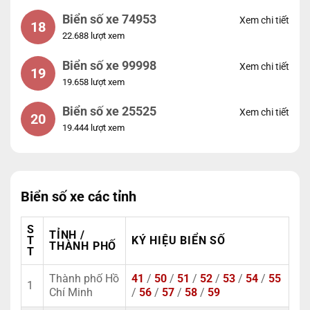
Biển số xe 74953
Xem chi tiết
18
22.688 lượt xem
Biển số xe 99998
Xem chi tiết
19
19.658 lượt xem
Biển số xe 25525
Xem chi tiết
20
19.444 lượt xem
Biển số xe các tỉnh
S
TỈNH /
T
KÝ HIỆU BIỂN SỐ
THÀNH PHỐ
T
Thành phố Hồ
41
/
50
/
51
/
52
/
53
/
54
/
55
1
Chí Minh
/
56
/
57
/
58
/
59