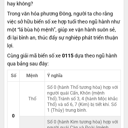
hay không?
Trong văn hóa phương Đông, người ta cho rằng
việc sở hữu biển số xe hợp tuổi theo ngũ hành như
một “lá bùa hộ mệnh”, giúp xe vận hành suôn sẻ,
đi lại bình an, thúc đẩy sự nghiệp phát triển thuận
lợi.
Cùng giải mã biển số xe
0115
dựa theo ngũ hành
qua bảng sau đây:
Số
Mệnh
Ý nghĩa
Số 0 (hành Thổ tương hòa) hợp với
người quái Cấn, Khôn (mệnh
Thổ
Thổ).Tránh số 3, 4 (hành Mộc khắc
Thổ) và số 6, 7 (Kim) bị tiết khí. Số
1 (Thủy) trung bình.
0
Số 0 (hành Kim tương hòa) hợp với
người quái Càn và Đoài (mệnh