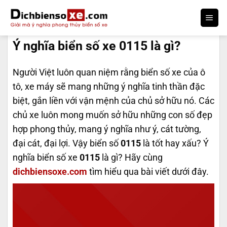
Bỏ
qua
DỊCH BIỂN SỐ
nội
Ý nghĩa biển số xe 0115 là gì?
dung
Người Việt luôn quan niệm rằng biển số xe của ô
tô, xe máy sẽ mang những ý nghĩa tinh thần đặc
biệt, gắn liền với vận mệnh của chủ sở hữu nó. Các
chủ xe luôn mong muốn sở hữu những con số đẹp
hợp phong thủy, mang ý nghĩa như ý, cát tường,
đại cát, đại lợi. Vậy biển số
0115
là tốt hay xấu? Ý
nghĩa biển số xe
0115
là gì? Hãy cùng
dichbiensoxe.com
tìm hiểu qua bài viết dưới đây.