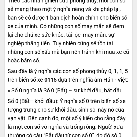
Theo các nhà nghiên cứu phong thủy, mỗi con số
sẽ mang theo một ý nghĩa riêng và khi ghép lại,
bạn sẽ có được 1 bản dịch hoàn chỉnh cho biển số
xe của mình. Có những con số may mắn sẽ đem
lại cho chủ xe sức khỏe, tài lộc, may mắn, sự
nghiệp thăng tiến. Tuy nhiên cũng sẽ tồn tại
những con số xấu mà bạn nên tránh khi mua xe cũ
hoặc bấm số.
Sau đây là ý nghĩa các con số phong thủy 0, 1, 1, 5
trên biển số xe
0115
dựa trên nghĩa âm Hán - Việt:
» Số
0
nghĩa là Số 0 (Bất) – sự khởi đầu, bắt đầu
Số 0 (Bất– khởi đầu): Ý nghĩa số 0 trên biển số xe
tượng trưng cho sự khởi đầu, sinh sôi nảy nở của
vạn vật. Bên cạnh đó, một số ý kiến cho rằng đây
là một con số vô nghĩa và trống rỗng. Người xưa
thường có câu “Bắt đầu từ con số 0”, do đó số 0