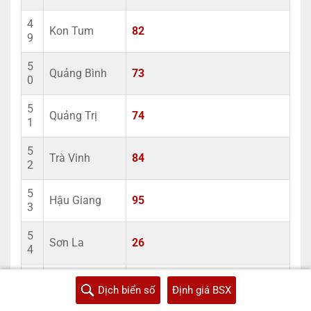
4
Kon Tum
82
9
5
Quảng Bình
73
0
5
Quảng Trị
74
1
5
Trà Vinh
84
2
5
Hậu Giang
95
3
5
Sơn La
26
4
5
Bạc Liêu
94
Dịch biển số
Định giá BSX
5