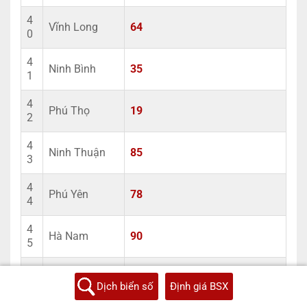
4
Vĩnh Long
64
0
4
Ninh Bình
35
1
4
Phú Thọ
19
2
4
Ninh Thuận
85
3
4
Phú Yên
78
4
4
Hà Nam
90
5
4
Hà Tĩnh
38
6
Dịch biển số
Định giá BSX