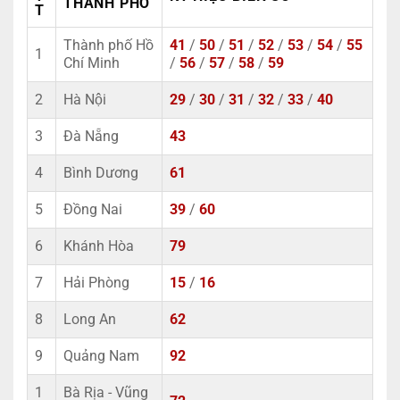
THÀNH PHỐ
T
Thành phố Hồ
41
/
50
/
51
/
52
/
53
/
54
/
55
1
Chí Minh
/
56
/
57
/
58
/
59
2
Hà Nội
29
/
30
/
31
/
32
/
33
/
40
3
Đà Nẵng
43
4
Bình Dương
61
5
Đồng Nai
39
/
60
6
Khánh Hòa
79
7
Hải Phòng
15
/
16
8
Long An
62
9
Quảng Nam
92
1
Bà Rịa - Vũng