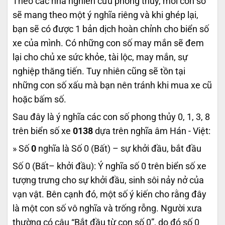
Theo các nhà nghiên cứu phong thủy, mỗi con số
sẽ mang theo một ý nghĩa riêng và khi ghép lại,
bạn sẽ có được 1 bản dịch hoàn chỉnh cho biển số
xe của mình. Có những con số may mắn sẽ đem
lại cho chủ xe sức khỏe, tài lộc, may mắn, sự
nghiệp thăng tiến. Tuy nhiên cũng sẽ tồn tại
những con số xấu mà bạn nên tránh khi mua xe cũ
hoặc bấm số.
Sau đây là ý nghĩa các con số phong thủy 0, 1, 3, 8
trên biển số xe
0138
dựa trên nghĩa âm Hán - Việt:
» Số
0
nghĩa là Số 0 (Bất) – sự khởi đầu, bắt đầu
Số 0 (Bất– khởi đầu): Ý nghĩa số 0 trên biển số xe
tượng trưng cho sự khởi đầu, sinh sôi nảy nở của
vạn vật. Bên cạnh đó, một số ý kiến cho rằng đây
là một con số vô nghĩa và trống rỗng. Người xưa
thường có câu “Bắt đầu từ con số 0”, do đó số 0