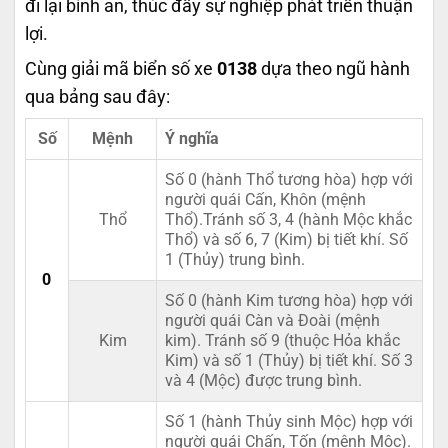
đi lại bình an, thúc đẩy sự nghiệp phát triển thuận
lợi.
Cùng giải mã biển số xe
0138
dựa theo ngũ hành
qua bảng sau đây:
Số
Mệnh
Ý nghĩa
Số 0 (hành Thổ tương hòa) hợp với
người quái Cấn, Khôn (mệnh
Thổ
Thổ).Tránh số 3, 4 (hành Mộc khắc
Thổ) và số 6, 7 (Kim) bị tiết khí. Số
1 (Thủy) trung bình.
0
Số 0 (hành Kim tương hòa) hợp với
người quái Càn và Đoài (mệnh
Kim
kim). Tránh số 9 (thuộc Hỏa khắc
Kim) và số 1 (Thủy) bị tiết khí. Số 3
và 4 (Mộc) được trung bình.
Số 1 (hành Thủy sinh Mộc) hợp với
người quái Chấn, Tốn (mệnh Mộc).