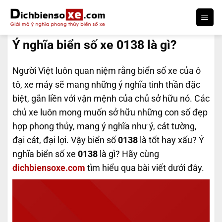
Bỏ
qua
DỊCH BIỂN SỐ
nội
Ý nghĩa biển số xe 0138 là gì?
dung
Người Việt luôn quan niệm rằng biển số xe của ô
tô, xe máy sẽ mang những ý nghĩa tinh thần đặc
biệt, gắn liền với vận mệnh của chủ sở hữu nó. Các
chủ xe luôn mong muốn sở hữu những con số đẹp
hợp phong thủy, mang ý nghĩa như ý, cát tường,
đại cát, đại lợi. Vậy biển số
0138
là tốt hay xấu? Ý
nghĩa biển số xe
0138
là gì? Hãy cùng
dichbiensoxe.com
tìm hiểu qua bài viết dưới đây.