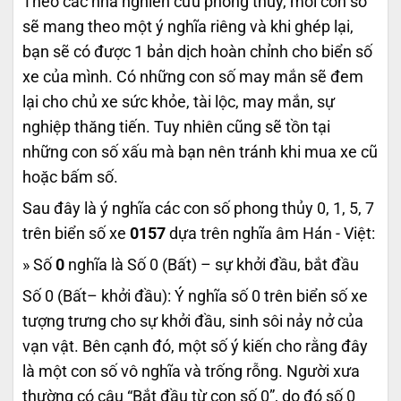
Theo các nhà nghiên cứu phong thủy, mỗi con số
sẽ mang theo một ý nghĩa riêng và khi ghép lại,
bạn sẽ có được 1 bản dịch hoàn chỉnh cho biển số
xe của mình. Có những con số may mắn sẽ đem
lại cho chủ xe sức khỏe, tài lộc, may mắn, sự
nghiệp thăng tiến. Tuy nhiên cũng sẽ tồn tại
những con số xấu mà bạn nên tránh khi mua xe cũ
hoặc bấm số.
Sau đây là ý nghĩa các con số phong thủy 0, 1, 5, 7
trên biển số xe
0157
dựa trên nghĩa âm Hán - Việt:
» Số
0
nghĩa là Số 0 (Bất) – sự khởi đầu, bắt đầu
Số 0 (Bất– khởi đầu): Ý nghĩa số 0 trên biển số xe
tượng trưng cho sự khởi đầu, sinh sôi nảy nở của
vạn vật. Bên cạnh đó, một số ý kiến cho rằng đây
là một con số vô nghĩa và trống rỗng. Người xưa
thường có câu “Bắt đầu từ con số 0”, do đó số 0