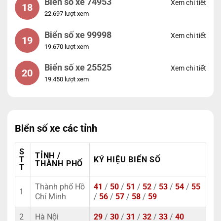
Biển số xe 74953
Xem chi tiết
18
22.697 lượt xem
Biển số xe 99998
Xem chi tiết
19
19.670 lượt xem
Biển số xe 25525
Xem chi tiết
20
19.450 lượt xem
Biển số xe các tỉnh
S
TỈNH /
T
KÝ HIỆU BIỂN SỐ
THÀNH PHỐ
T
Thành phố Hồ
41
/
50
/
51
/
52
/
53
/
54
/
55
1
Chí Minh
/
56
/
57
/
58
/
59
2
Hà Nội
29
/
30
/
31
/
32
/
33
/
40