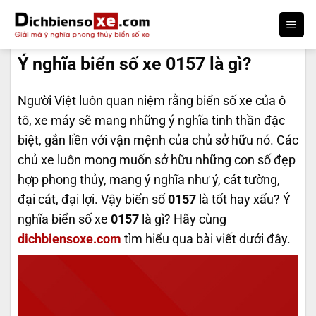
Bỏ
qua
DỊCH BIỂN SỐ
nội
Ý nghĩa biển số xe 0157 là gì?
dung
Người Việt luôn quan niệm rằng biển số xe của ô
tô, xe máy sẽ mang những ý nghĩa tinh thần đặc
biệt, gắn liền với vận mệnh của chủ sở hữu nó. Các
chủ xe luôn mong muốn sở hữu những con số đẹp
hợp phong thủy, mang ý nghĩa như ý, cát tường,
đại cát, đại lợi. Vậy biển số
0157
là tốt hay xấu? Ý
nghĩa biển số xe
0157
là gì? Hãy cùng
dichbiensoxe.com
tìm hiểu qua bài viết dưới đây.