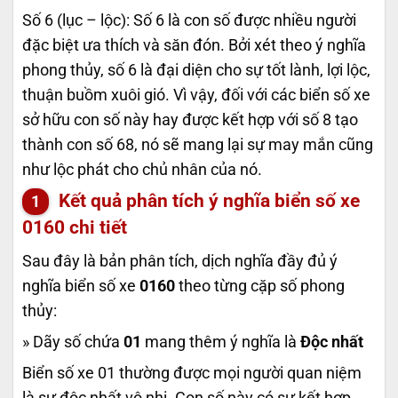
Số 6 (lục – lộc): Số 6 là con số được nhiều người
đặc biệt ưa thích và săn đón. Bởi xét theo ý nghĩa
phong thủy, số 6 là đại diện cho sự tốt lành, lợi lộc,
thuận buồm xuôi gió. Vì vậy, đối với các biển số xe
sở hữu con số này hay được kết hợp với số 8 tạo
thành con số 68, nó sẽ mang lại sự may mắn cũng
như lộc phát cho chủ nhân của nó.
Kết quả phân tích ý nghĩa biển số xe
0160
chi tiết
Sau đây là bản phân tích, dịch nghĩa đầy đủ ý
nghĩa biển số xe
0160
theo từng cặp số phong
thủy:
» Dãy số chứa
01
mang thêm ý nghĩa là
Độc nhất
Biển số xe 01 thường được mọi người quan niệm
là sự độc nhất vô nhị. Con số này có sự kết hợp