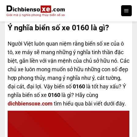
Bỏ
qua
DỊCH BIỂN SỐ
nội
Ý nghĩa biển số xe 0160 là gì?
dung
Người Việt luôn quan niệm rằng biển số xe của ô
tô, xe máy sẽ mang những ý nghĩa tinh thần đặc
biệt, gắn liền với vận mệnh của chủ sở hữu nó. Các
chủ xe luôn mong muốn sở hữu những con số đẹp
hợp phong thủy, mang ý nghĩa như ý, cát tường,
đại cát, đại lợi. Vậy biển số
0160
là tốt hay xấu? Ý
nghĩa biển số xe
0160
là gì? Hãy cùng
dichbiensoxe.com
tìm hiểu qua bài viết dưới đây.