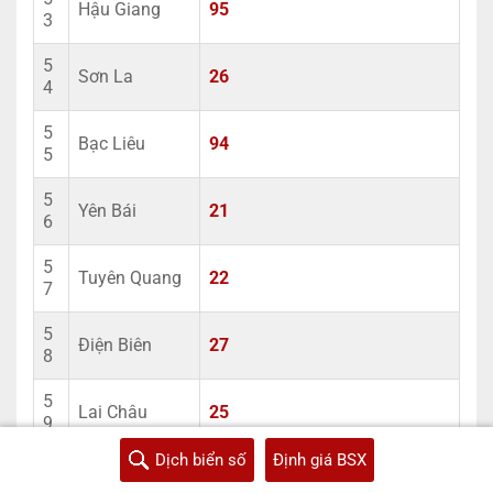
Hậu Giang
95
3
5
Sơn La
26
4
5
Bạc Liêu
94
5
5
Yên Bái
21
6
5
Tuyên Quang
22
7
5
Điện Biên
27
8
5
Lai Châu
25
9
Dịch biển số
Định giá BSX
6
Lạng Sơn
12
0