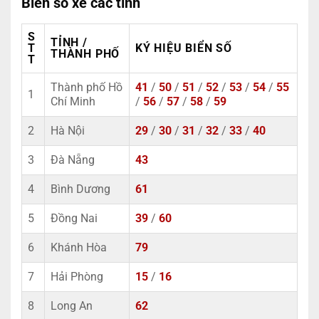
Biển số xe các tỉnh
S
TỈNH /
T
KÝ HIỆU BIỂN SỐ
THÀNH PHỐ
T
Thành phố Hồ
41
/
50
/
51
/
52
/
53
/
54
/
55
1
Chí Minh
/
56
/
57
/
58
/
59
2
Hà Nội
29
/
30
/
31
/
32
/
33
/
40
3
Đà Nẵng
43
4
Bình Dương
61
5
Đồng Nai
39
/
60
6
Khánh Hòa
79
7
Hải Phòng
15
/
16
8
Long An
62