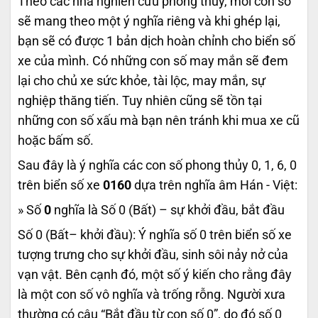
Theo các nhà nghiên cứu phong thủy, mỗi con số
sẽ mang theo một ý nghĩa riêng và khi ghép lại,
bạn sẽ có được 1 bản dịch hoàn chỉnh cho biển số
xe của mình. Có những con số may mắn sẽ đem
lại cho chủ xe sức khỏe, tài lộc, may mắn, sự
nghiệp thăng tiến. Tuy nhiên cũng sẽ tồn tại
những con số xấu mà bạn nên tránh khi mua xe cũ
hoặc bấm số.
Sau đây là ý nghĩa các con số phong thủy 0, 1, 6, 0
trên biển số xe
0160
dựa trên nghĩa âm Hán - Việt:
» Số
0
nghĩa là Số 0 (Bất) – sự khởi đầu, bắt đầu
Số 0 (Bất– khởi đầu): Ý nghĩa số 0 trên biển số xe
tượng trưng cho sự khởi đầu, sinh sôi nảy nở của
vạn vật. Bên cạnh đó, một số ý kiến cho rằng đây
là một con số vô nghĩa và trống rỗng. Người xưa
thường có câu “Bắt đầu từ con số 0”, do đó số 0