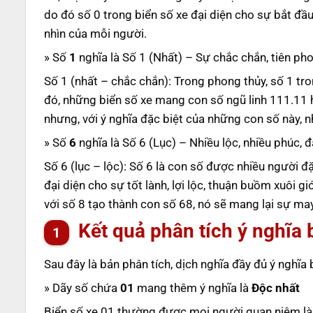
do đó số 0 trong biển số xe đại diện cho sự bắt đầ
nhìn của mỗi người.
» Số
1
nghĩa là Số 1 (Nhất) – Sự chắc chắn, tiên pho
Số 1 (nhất – chắc chắn): Trong phong thủy, số 1 tro
đó, những biển số xe mang con số ngũ linh 111.11 h
nhưng, với ý nghĩa đặc biệt của những con số này,
» Số
6
nghĩa là Số 6 (Lục) – Nhiều lộc, nhiều phúc, 
Số 6 (lục – lộc): Số 6 là con số được nhiều người đặ
đại diện cho sự tốt lành, lợi lộc, thuận buồm xuôi g
với số 8 tạo thành con số 68, nó sẽ mang lại sự m
Kết quả phân tích ý nghĩa 
Sau đây là bản phân tích, dịch nghĩa đầy đủ ý nghĩa
» Dãy số chứa
01
mang thêm ý nghĩa là
Độc nhất
Biển số xe 01 thường được mọi người quan niệm là 