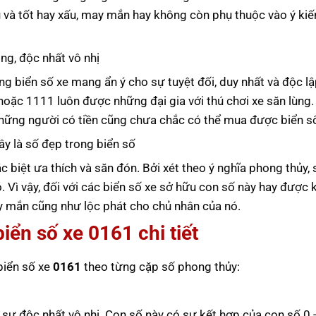
u và tốt hay xấu, may mắn hay không còn phụ thuộc vào ý kiế
ng, độc nhất vô nhị
ng biển số xe mang ẩn ý cho sự tuyệt đối, duy nhất và độc lậ
oặc 1111 luôn được những đại gia với thú chơi xe săn lùng.
 những người có tiền cũng chưa chắc có thể mua được biển số
đây là số đẹp trong biển số
c biệt ưa thích và săn đón. Bởi xét theo ý nghĩa phong thủy, 
ió. Vì vậy, đối với các biển số xe sở hữu con số này hay được 
ay mắn cũng như lộc phát cho chủ nhân của nó.
biển số xe
0161
chi tiết
 biển số xe
0161
theo từng cặp số phong thủy:
sự độc nhất vô nhị. Con số này có sự kết hợp của con số 0 