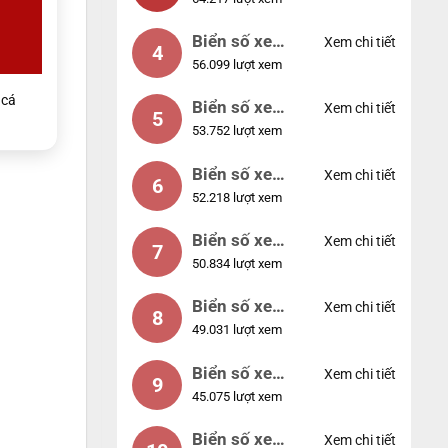
88888
Biển số xe
Xem chi tiết
4
56.099 lượt xem
12345
cá
Biển số xe
Xem chi tiết
5
53.752 lượt xem
66666
Biển số xe
Xem chi tiết
6
52.218 lượt xem
11111
Biển số xe
Xem chi tiết
7
50.834 lượt xem
44444
Biển số xe
Xem chi tiết
8
49.031 lượt xem
77777
Biển số xe
Xem chi tiết
9
45.075 lượt xem
55555
Biển số xe
Xem chi tiết