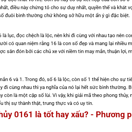
nhất, điều này chứng tỏ cho sự duy nhất, quyền thế và khát v
số đuôi bình thường chứ không sở hữu một ẩn ý gì đặc biệt.
là lục, đọc chệch là lộc, nên khi đi cùng với nhau tạo nên c
người có quan niệm rằng 16 là con số đẹp và mang lại nhiều
được săn đón bởi các chủ xe với niềm tin may mắn, thuận lợi, m
n 6 và 1. Trong đó, số 6 là lộc, còn số 1 thể hiện cho sự ti
y đi cùng nhau thì ya nghĩa của nó lại hết sức bình thường. B
òn là một cặp số lùi. Vì vậy, khi giải mã theo phong thủy, 
 thị sự thành thật, trung thực và có uy tín.
thủy
0161
là tốt hay xấu? - Phương 