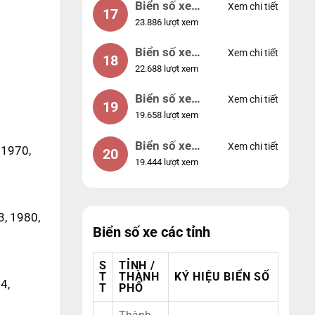
Biển số xe
Xem chi tiết
17
23.886 lượt xem
44953
Biển số xe
Xem chi tiết
18
22.688 lượt xem
74953
Biển số xe
Xem chi tiết
19
19.658 lượt xem
99998
Biển số xe
Xem chi tiết
 1970,
20
19.444 lượt xem
25525
3, 1980,
Biển số xe các tỉnh
S
TỈNH /
T
THÀNH
KÝ HIỆU BIỂN SỐ
4,
T
PHỐ