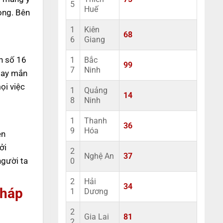
5
Huế
ọng. Bên
1
Kiên
68
6
Giang
on số 16
1
Bắc
99
7
Ninh
 may mắn
ọi việc
1
Quảng
14
8
Ninh
1
Thanh
36
9
Hóa
ên
ởi
2
Nghệ An
37
người ta
0
2
Hải
34
pháp
1
Dương
2
Gia Lai
81
2