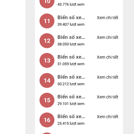
10
43.776 lượt xem
56789
Biển số xe
Xem chi tiết
11
39.407 lượt xem
01234
Biển số xe
Xem chi tiết
12
38.053 lượt xem
33333
Biển số xe
Xem chi tiết
13
31.059 lượt xem
22222
Biển số xe
Xem chi tiết
14
30.212 lượt xem
14953
Biển số xe
Xem chi tiết
15
29.101 lượt xem
24953
Biển số xe
Xem chi tiết
16
25.415 lượt xem
49053