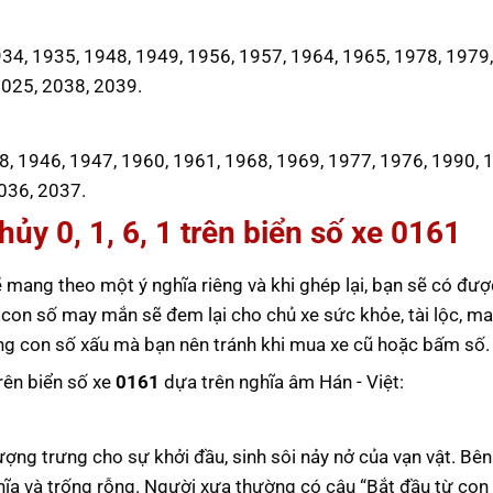
4, 1935, 1948, 1949, 1956, 1957, 1964, 1965, 1978, 1979,
2025, 2038, 2039.
8, 1946, 1947, 1960, 1961, 1968, 1969, 1977, 1976, 1990, 
036, 2037.
ủy 0, 1, 6, 1 trên biển số xe
0161
 mang theo một ý nghĩa riêng và khi ghép lại, bạn sẽ có đượ
 con số may mắn sẽ đem lại cho chủ xe sức khỏe, tài lộc, m
ững con số xấu mà bạn nên tránh khi mua xe cũ hoặc bấm số.
trên biển số xe
0161
dựa trên nghĩa âm Hán - Việt:
tượng trưng cho sự khởi đầu, sinh sôi nảy nở của vạn vật. Bê
hĩa và trống rỗng. Người xưa thường có câu “Bắt đầu từ con 