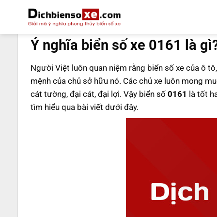
Bỏ
qua
DỊCH BIỂN SỐ
nội
Ý nghĩa biển số xe 0161 là gì
dung
Người Việt luôn quan niệm rằng biển số xe của ô tô,
mệnh của chủ sở hữu nó. Các chủ xe luôn mong muố
cát tường, đại cát, đại lợi. Vậy biển số
0161
là tốt h
tìm hiểu qua bài viết dưới đây.