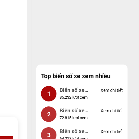
Top biển số xe xem nhiều
Biển số xe
Xem chi tiết
1
85.232 lượt xem
99999
Biển số xe
Xem chi tiết
2
72.815 lượt xem
04953
Biển số xe
Xem chi tiết
3
64.217 lượt xem