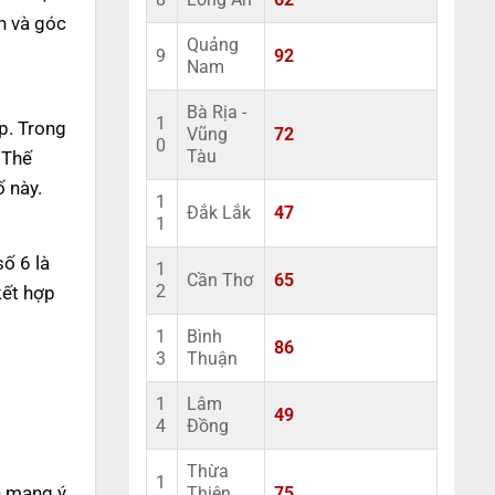
8
Long An
62
n và góc
Quảng
9
92
Nam
Bà Rịa -
1
p. Trong
Vũng
72
0
 Thế
Tàu
 này.
1
Đắk Lắk
47
1
số 6 là
1
Cần Thơ
65
kết hợp
2
1
Bình
86
3
Thuận
1
Lâm
49
4
Đồng
Thừa
1
- mang ý
Thiên
75