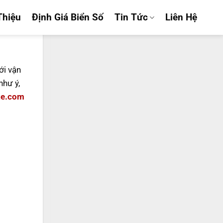
Thiệu
Định Giá Biển Số
Tin Tức
Liên Hệ
ới vận
hư ý,
xe.com