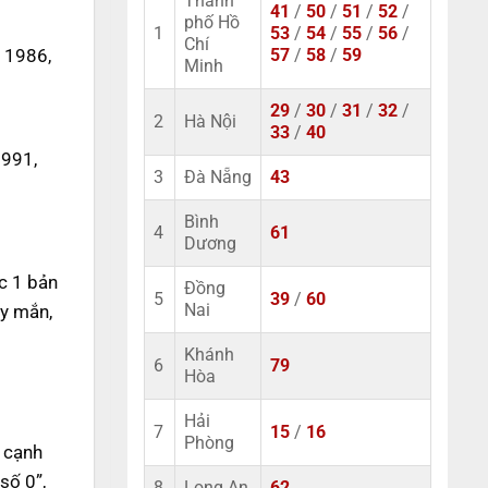
Thành
41
/
50
/
51
/
52
/
phố Hồ
1
53
/
54
/
55
/
56
/
Chí
 1986,
57
/
58
/
59
Minh
29
/
30
/
31
/
32
/
2
Hà Nội
33
/
40
1991,
3
Đà Nẵng
43
Bình
4
61
Dương
c 1 bản
Đồng
5
39
/
60
ay mắn,
Nai
Khánh
6
79
Hòa
Hải
7
15
/
16
Phòng
n cạnh
số 0”,