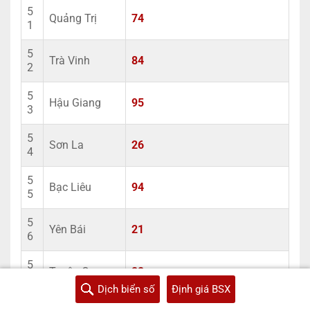
5
Quảng Trị
74
1
5
Trà Vinh
84
2
5
Hậu Giang
95
3
5
Sơn La
26
4
5
Bạc Liêu
94
5
5
Yên Bái
21
6
5
Tuyên Quang
22
7
Dịch biển số
Định giá BSX
5