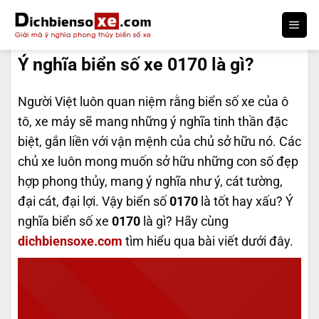
Bỏ
qua
DỊCH BIỂN SỐ
nội
Ý nghĩa biển số xe 0170 là gì?
dung
Người Việt luôn quan niệm rằng biển số xe của ô
tô, xe máy sẽ mang những ý nghĩa tinh thần đặc
biệt, gắn liền với vận mệnh của chủ sở hữu nó. Các
chủ xe luôn mong muốn sở hữu những con số đẹp
hợp phong thủy, mang ý nghĩa như ý, cát tường,
đại cát, đại lợi. Vậy biển số
0170
là tốt hay xấu? Ý
nghĩa biển số xe
0170
là gì? Hãy cùng
dichbiensoxe.com
tìm hiểu qua bài viết dưới đây.