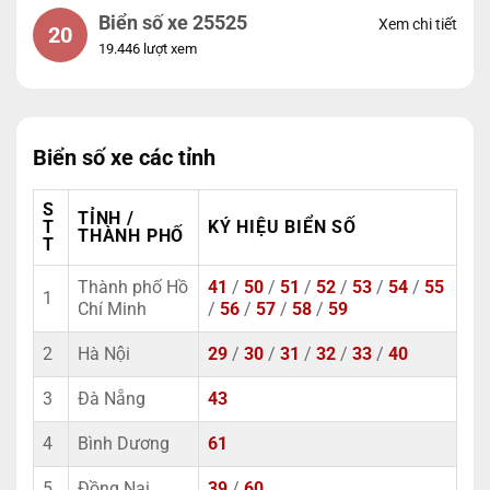
Biển số xe 25525
Xem chi tiết
20
19.446 lượt xem
Biển số xe các tỉnh
S
TỈNH /
T
KÝ HIỆU BIỂN SỐ
THÀNH PHỐ
T
Thành phố Hồ
41
/
50
/
51
/
52
/
53
/
54
/
55
1
Chí Minh
/
56
/
57
/
58
/
59
2
Hà Nội
29
/
30
/
31
/
32
/
33
/
40
3
Đà Nẵng
43
4
Bình Dương
61
5
Đồng Nai
39
/
60