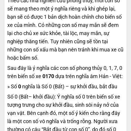
Theo các nhà nghiên cứu phong thủy, mỗi con số
sẽ mang theo một ý nghĩa riêng và khi ghép lại,
bạn sẽ có được 1 bản dịch hoàn chỉnh cho biển số
xe của mình. Có những con số may mắn sẽ đem
lại cho chủ xe sức khỏe, tài lộc, may mắn, sự
nghiệp thăng tiến. Tuy nhiên cũng sẽ tồn tại
những con số xấu mà bạn nên tránh khi mua xe cũ
hoặc bấm số.
Sau đây là ý nghĩa các con số phong thủy 0, 1, 7, 0
trên biển số xe
0170
dựa trên nghĩa âm Hán - Việt:
» Số
0
nghĩa là Số 0 (Bất) – sự khởi đầu, bắt đầu
Số 0 (Bất– khởi đầu): Ý nghĩa số 0 trên biển số xe
tượng trưng cho sự khởi đầu, sinh sôi nảy nở của
vạn vật. Bên cạnh đó, một số ý kiến cho rằng đây
là một con số vô nghĩa và trống rỗng. Người xưa
thường có câu “Bắt đầu từ con số 0”, do đó số 0