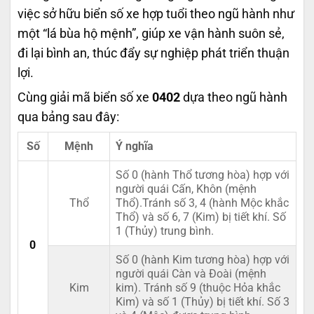
việc sở hữu biển số xe hợp tuổi theo ngũ hành như
một “lá bùa hộ mệnh”, giúp xe vận hành suôn sẻ,
đi lại bình an, thúc đẩy sự nghiệp phát triển thuận
lợi.
Cùng giải mã biển số xe
0402
dựa theo ngũ hành
qua bảng sau đây:
Số
Mệnh
Ý nghĩa
Số 0 (hành Thổ tương hòa) hợp với
người quái Cấn, Khôn (mệnh
Thổ
Thổ).Tránh số 3, 4 (hành Mộc khắc
Thổ) và số 6, 7 (Kim) bị tiết khí. Số
1 (Thủy) trung bình.
0
Số 0 (hành Kim tương hòa) hợp với
người quái Càn và Đoài (mệnh
Kim
kim). Tránh số 9 (thuộc Hỏa khắc
Kim) và số 1 (Thủy) bị tiết khí. Số 3