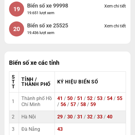
Biển số xe 99998
Xem chi tiết
19
19.651 lượt xem
Biển số xe 25525
Xem chi tiết
20
19.436 lượt xem
Biển số xe các tỉnh
S
TỈNH /
T
KÝ HIỆU BIỂN SỐ
THÀNH PHỐ
T
Thành phố Hồ
41
/
50
/
51
/
52
/
53
/
54
/
55
1
Chí Minh
/
56
/
57
/
58
/
59
2
Hà Nội
29
/
30
/
31
/
32
/
33
/
40
3
Đà Nẵng
43