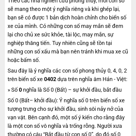
Theo các nhà nghiên cứu phong thủy, mỗi con số
sẽ mang theo một ý nghĩa riêng và khi ghép lại,
bạn sẽ có được 1 bản dịch hoàn chỉnh cho biển số
xe của mình. Có những con số may mắn sẽ đem
lại cho chủ xe sức khỏe, tài lộc, may mắn, sự
nghiệp thăng tiến. Tuy nhiên cũng sẽ tồn tại
những con số xấu mà bạn nên tránh khi mua xe cũ
hoặc bấm số.
Sau đây là ý nghĩa các con số phong thủy 0, 4, 0, 2
trên biển số xe
0402
dựa trên nghĩa âm Hán - Việt:
» Số
0
nghĩa là Số 0 (Bất) – sự khởi đầu, bắt đầu
Số 0 (Bất– khởi đầu): Ý nghĩa số 0 trên biển số xe
tượng trưng cho sự khởi đầu, sinh sôi nảy nở của
vạn vật. Bên cạnh đó, một số ý kiến cho rằng đây
là một con số vô nghĩa và trống rỗng. Người xưa
thường có câu “Bắt đầu từ con số 0”, do đó số 0