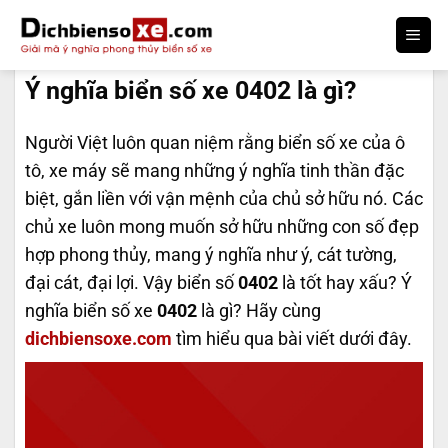
Bỏ
qua
DỊCH BIỂN SỐ
nội
Ý nghĩa biển số xe 0402 là gì?
dung
Người Việt luôn quan niệm rằng biển số xe của ô
tô, xe máy sẽ mang những ý nghĩa tinh thần đặc
biệt, gắn liền với vận mệnh của chủ sở hữu nó. Các
chủ xe luôn mong muốn sở hữu những con số đẹp
hợp phong thủy, mang ý nghĩa như ý, cát tường,
đại cát, đại lợi. Vậy biển số
0402
là tốt hay xấu? Ý
nghĩa biển số xe
0402
là gì? Hãy cùng
dichbiensoxe.com
tìm hiểu qua bài viết dưới đây.