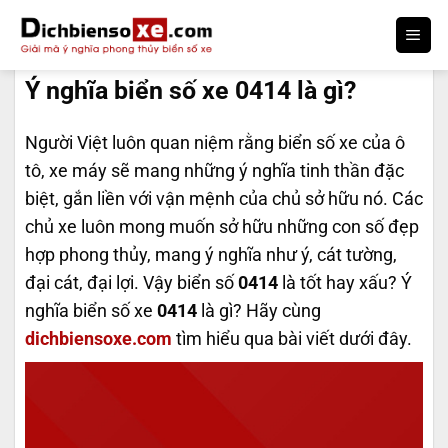
Bỏ
qua
DỊCH BIỂN SỐ
nội
Ý nghĩa biển số xe 0414 là gì?
dung
Người Việt luôn quan niệm rằng biển số xe của ô
tô, xe máy sẽ mang những ý nghĩa tinh thần đặc
biệt, gắn liền với vận mệnh của chủ sở hữu nó. Các
chủ xe luôn mong muốn sở hữu những con số đẹp
hợp phong thủy, mang ý nghĩa như ý, cát tường,
đại cát, đại lợi. Vậy biển số
0414
là tốt hay xấu? Ý
nghĩa biển số xe
0414
là gì? Hãy cùng
dichbiensoxe.com
tìm hiểu qua bài viết dưới đây.