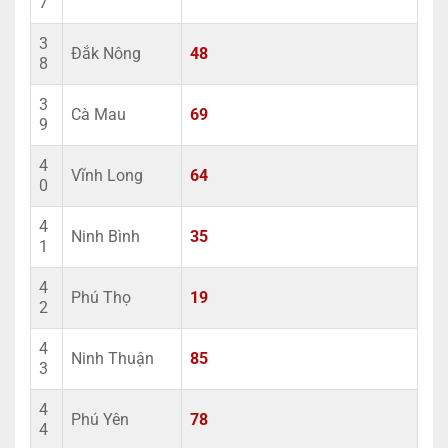
7
3
Đắk Nông
48
8
3
Cà Mau
69
9
4
Vĩnh Long
64
0
4
Ninh Bình
35
1
4
Phú Thọ
19
2
4
Ninh Thuận
85
3
4
Phú Yên
78
4