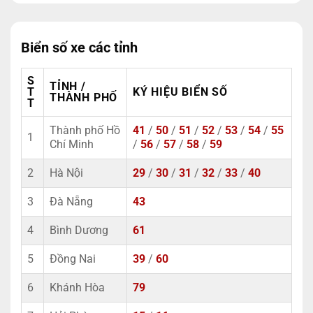
Biển số xe các tỉnh
S
TỈNH /
T
KÝ HIỆU BIỂN SỐ
THÀNH PHỐ
T
Thành phố Hồ
41
/
50
/
51
/
52
/
53
/
54
/
55
1
Chí Minh
/
56
/
57
/
58
/
59
2
Hà Nội
29
/
30
/
31
/
32
/
33
/
40
3
Đà Nẵng
43
4
Bình Dương
61
5
Đồng Nai
39
/
60
6
Khánh Hòa
79