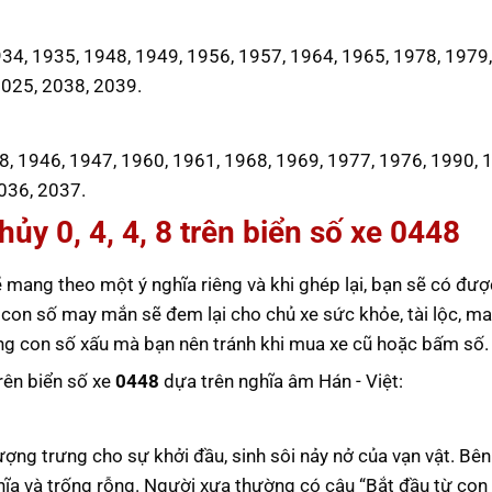
4, 1935, 1948, 1949, 1956, 1957, 1964, 1965, 1978, 1979,
2025, 2038, 2039.
8, 1946, 1947, 1960, 1961, 1968, 1969, 1977, 1976, 1990, 
036, 2037.
ủy 0, 4, 4, 8 trên biển số xe
0448
 mang theo một ý nghĩa riêng và khi ghép lại, bạn sẽ có đượ
 con số may mắn sẽ đem lại cho chủ xe sức khỏe, tài lộc, m
ững con số xấu mà bạn nên tránh khi mua xe cũ hoặc bấm số.
trên biển số xe
0448
dựa trên nghĩa âm Hán - Việt:
tượng trưng cho sự khởi đầu, sinh sôi nảy nở của vạn vật. Bê
hĩa và trống rỗng. Người xưa thường có câu “Bắt đầu từ con 