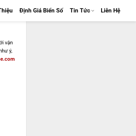
Thiệu
Định Giá Biển Số
Tin Tức
Liên Hệ
ới vận
hư ý,
xe.com