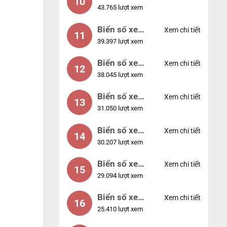
10
43.765 lượt xem
56789
Biển số xe
Xem chi tiết
11
39.397 lượt xem
01234
Biển số xe
Xem chi tiết
12
38.045 lượt xem
33333
Biển số xe
Xem chi tiết
13
31.050 lượt xem
22222
Biển số xe
Xem chi tiết
14
30.207 lượt xem
14953
Biển số xe
Xem chi tiết
15
29.094 lượt xem
24953
Biển số xe
Xem chi tiết
16
25.410 lượt xem
49053