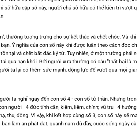
 khi sở hữu cặp số này, người chủ sở hữu có thể kiên trì vượt 
an
n", thường tượng trưng cho sự kết thúc và chết chóc. Và khi
a bạn. Ý nghĩa của con số này khi được luận theo cách đọc ch
tồn tại và chết bất đắc kỷ tử. Tuy nhiên, ở một trường phái 
 tai qua nạn khỏi. Bởi người xưa thường có câu "thất bại là 
người ta lại có thêm sức mạnh, dộng lực để vượt qua mọi gia
 người ta nghĩ ngay đến con số 4 - con số tử thần. Nhưng tro
n người - 4 đức tính cần, kiệm, liêm, chính; vũ trụ - 4 hướn
 hạ, thu, đông. Vì vậy, khi kết hợp cùng số 8, con số này sẽ 
úp bạn làm ăn phát đạt, quanh năm đủ đầy, cuộc sống ngày c