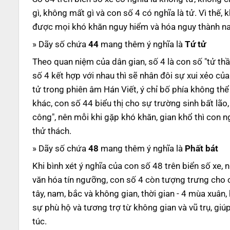
gì, không mất gì và con số 4 có nghĩa là tử. Vì thế,
được mọi khó khăn nguy hiểm và hóa nguy thành n
» Dãy số chứa
44
mang thêm ý nghĩa là
Tứ tử
Theo quan niệm của dân gian, số 4 là con số "tử thầ
số 4 kết hợp với nhau thì sẽ nhân đôi sự xui xẻo củ
tử trong phiên âm Hán Viết, ý chỉ bố phía không thể 
khác, con số 44 biểu thị cho sự trường sinh bất lão,
công", nên mỗi khi gặp khó khăn, gian khổ thì con 
thử thách.
» Dãy số chứa
48
mang thêm ý nghĩa là
Phất bát
Khi bình xét ý nghĩa của con số 48 trên biển số xe,
văn hóa tín ngưỡng, con số 4 còn tượng trưng cho co
tây, nam, bắc và không gian, thời gian - 4 mùa xuân,
sự phù hộ và tương trợ từ không gian và vũ trụ, gi
túc.