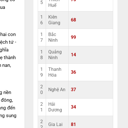
5
Huế
qua
1
Kiên
68
6
Giang
 hai con
1
Bắc
99
7
Ninh
ệch tứ -
nghĩa
1
Quảng
14
mẹ thành
8
Ninh
n nan,
1
Thanh
36
9
Hóa
2
Nghệ An
37
ng nền
0
g đông,
2
Hải
34
mang đến
1
Dương
àng sung
2
Gia Lai
81
2