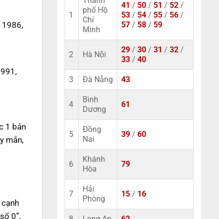
Thành
41
/
50
/
51
/
52
/
phố Hồ
1
53
/
54
/
55
/
56
/
Chí
 1986,
57
/
58
/
59
Minh
29
/
30
/
31
/
32
/
2
Hà Nội
33
/
40
1991,
3
Đà Nẵng
43
Bình
4
61
Dương
c 1 bản
Đồng
5
39
/
60
ay mắn,
Nai
Khánh
6
79
Hòa
Hải
7
15
/
16
Phòng
n cạnh
số 0”,