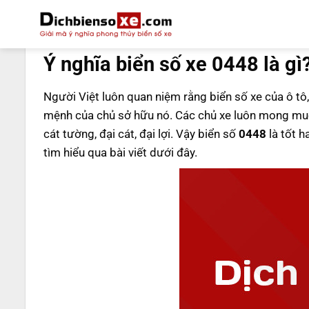
Bỏ
qua
DỊCH BIỂN SỐ
nội
Ý nghĩa biển số xe 0448 là gì
dung
Người Việt luôn quan niệm rằng biển số xe của ô tô,
mệnh của chủ sở hữu nó. Các chủ xe luôn mong muố
cát tường, đại cát, đại lợi. Vậy biển số
0448
là tốt h
tìm hiểu qua bài viết dưới đây.