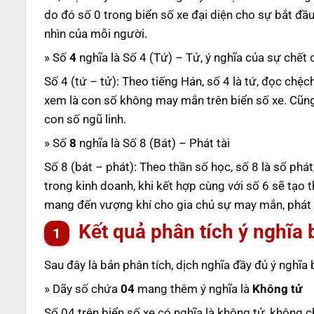
do đó số 0 trong biển số xe đại diện cho sự bắt đầ
nhìn của mỗi người.
» Số
4
nghĩa là Số 4 (Tứ) – Tử, ý nghĩa của sự chế
Số 4 (tứ – tử): Theo tiếng Hán, số 4 là tứ, đọc chệc
xem là con số không may mắn trên biển số xe. Cũng ch
con số ngũ linh.
» Số
8
nghĩa là Số 8 (Bát) – Phát tài
Số 8 (bát – phát): Theo thần số học, số 8 là số phát,
trong kinh doanh, khi kết hợp cùng với số 6 sẽ tạo 
mang đến vượng khí cho gia chủ sự may mắn, phát tà
Kết quả phân tích ý nghĩa 
Sau đây là bản phân tích, dịch nghĩa đầy đủ ý nghĩa
» Dãy số chứa
04
mang thêm ý nghĩa là
Không tử
Số 04 trên biển số xe có nghĩa là không tử, không c