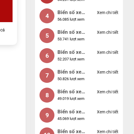
88888
Biển số xe
Xem chi tiết
4
56.085 lượt xem
12345
cá
Biển số xe
Xem chi tiết
5
53.741 lượt xem
66666
Biển số xe
Xem chi tiết
6
52.207 lượt xem
11111
Biển số xe
Xem chi tiết
7
50.826 lượt xem
44444
Biển số xe
Xem chi tiết
8
49.019 lượt xem
77777
Biển số xe
Xem chi tiết
9
45.069 lượt xem
55555
Biển số xe
Xem chi tiết