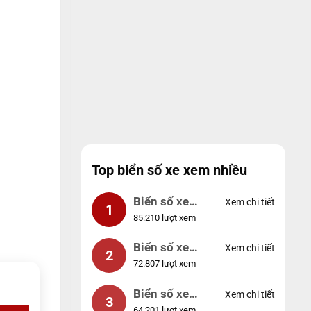
Top biển số xe xem nhiều
Biển số xe
Xem chi tiết
1
85.210 lượt xem
99999
Biển số xe
Xem chi tiết
2
72.807 lượt xem
04953
Biển số xe
Xem chi tiết
3
64.201 lượt xem