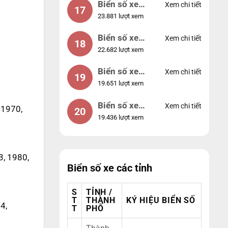
Biển số xe
Xem chi tiết
17
23.881 lượt xem
44953
Biển số xe
Xem chi tiết
18
22.682 lượt xem
74953
Biển số xe
Xem chi tiết
19
19.651 lượt xem
99998
Biển số xe
Xem chi tiết
 1970,
20
19.436 lượt xem
25525
3, 1980,
Biển số xe các tỉnh
S
TỈNH /
T
THÀNH
KÝ HIỆU BIỂN SỐ
4,
T
PHỐ