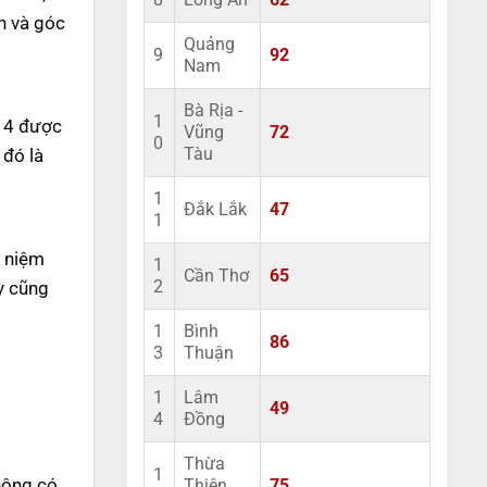
8
Long An
62
n và góc
Quảng
9
92
Nam
Bà Rịa -
1
ố 4 được
Vũng
72
0
 đó là
Tàu
1
Đắk Lắk
47
1
n niệm
1
Cần Thơ
65
y cũng
2
1
Bình
86
3
Thuận
1
Lâm
49
4
Đồng
Thừa
1
không có
Thiên
75