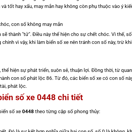
u và tốt hay xấu, may mắn hay không còn phụ thuộc vào ý kiế
t chóc, con số không may mắn
h sẽ thành "tử". Điều này thể hiện cho sự chết chóc. Vì thế, s
ính vì vậy, khi làm biển số xe nên tránh con số này, trừ khi
 thể hiện sự phát triển, suôn sẻ, thuận lợi. Đồng thời, từ qua
thành con số phát lộc 86. Từ đó, các biển số xe có con số nà
i, phát lộc.
biển số xe
0448
chi tiết
 biển số xe
0448
theo từng cặp số phong thủy:
hết. Đó là sự kết hợp nghĩa giữa hai con số, số 0 là không, 