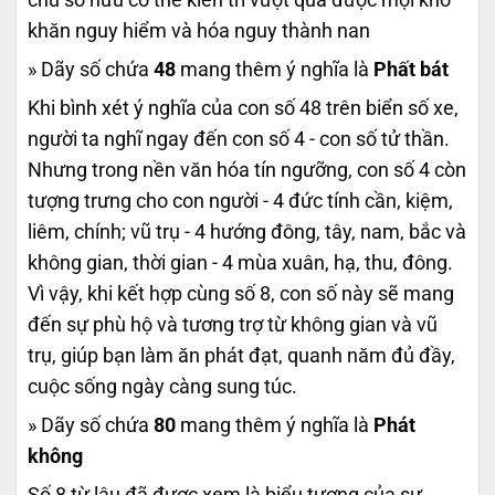
khăn nguy hiểm và hóa nguy thành nan
» Dãy số chứa
48
mang thêm ý nghĩa là
Phất bát
Khi bình xét ý nghĩa của con số 48 trên biển số xe,
người ta nghĩ ngay đến con số 4 - con số tử thần.
Nhưng trong nền văn hóa tín ngưỡng, con số 4 còn
tượng trưng cho con người - 4 đức tính cần, kiệm,
liêm, chính; vũ trụ - 4 hướng đông, tây, nam, bắc và
không gian, thời gian - 4 mùa xuân, hạ, thu, đông.
Vì vậy, khi kết hợp cùng số 8, con số này sẽ mang
đến sự phù hộ và tương trợ từ không gian và vũ
trụ, giúp bạn làm ăn phát đạt, quanh năm đủ đầy,
cuộc sống ngày càng sung túc.
» Dãy số chứa
80
mang thêm ý nghĩa là
Phát
không
Số 8 từ lâu đã được xem là biểu tượng của sự