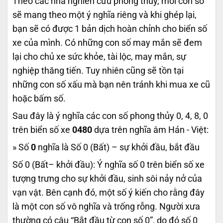
Theo các nhà nghiên cứu phong thủy, mỗi con số
sẽ mang theo một ý nghĩa riêng và khi ghép lại,
bạn sẽ có được 1 bản dịch hoàn chỉnh cho biển số
xe của mình. Có những con số may mắn sẽ đem
lại cho chủ xe sức khỏe, tài lộc, may mắn, sự
nghiệp thăng tiến. Tuy nhiên cũng sẽ tồn tại
những con số xấu mà bạn nên tránh khi mua xe cũ
hoặc bấm số.
Sau đây là ý nghĩa các con số phong thủy 0, 4, 8, 0
trên biển số xe
0480
dựa trên nghĩa âm Hán - Việt:
» Số
0
nghĩa là Số 0 (Bất) – sự khởi đầu, bắt đầu
Số 0 (Bất– khởi đầu): Ý nghĩa số 0 trên biển số xe
tượng trưng cho sự khởi đầu, sinh sôi nảy nở của
vạn vật. Bên cạnh đó, một số ý kiến cho rằng đây
là một con số vô nghĩa và trống rỗng. Người xưa
thường có câu “Bắt đầu từ con số 0”, do đó số 0