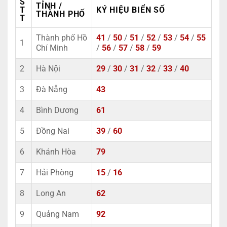
S
TỈNH /
T
KÝ HIỆU BIỂN SỐ
THÀNH PHỐ
T
Thành phố Hồ
41
/
50
/
51
/
52
/
53
/
54
/
55
1
Chí Minh
/
56
/
57
/
58
/
59
2
Hà Nội
29
/
30
/
31
/
32
/
33
/
40
3
Đà Nẵng
43
4
Bình Dương
61
5
Đồng Nai
39
/
60
6
Khánh Hòa
79
7
Hải Phòng
15
/
16
8
Long An
62
9
Quảng Nam
92