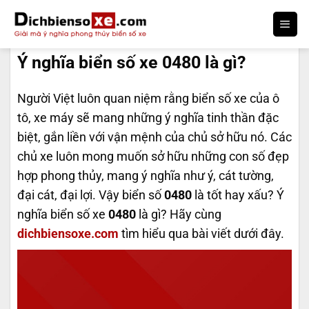
Bỏ
qua
DỊCH BIỂN SỐ
nội
Ý nghĩa biển số xe 0480 là gì?
dung
Người Việt luôn quan niệm rằng biển số xe của ô
tô, xe máy sẽ mang những ý nghĩa tinh thần đặc
biệt, gắn liền với vận mệnh của chủ sở hữu nó. Các
chủ xe luôn mong muốn sở hữu những con số đẹp
hợp phong thủy, mang ý nghĩa như ý, cát tường,
đại cát, đại lợi. Vậy biển số
0480
là tốt hay xấu? Ý
nghĩa biển số xe
0480
là gì? Hãy cùng
dichbiensoxe.com
tìm hiểu qua bài viết dưới đây.