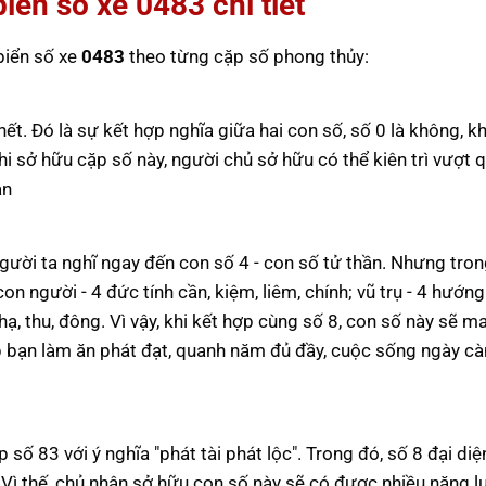
biển số xe
0483
chi tiết
 biển số xe
0483
theo từng cặp số phong thủy:
hết. Đó là sự kết hợp nghĩa giữa hai con số, số 0 là không, 
 khi sở hữu cặp số này, người chủ sở hữu có thể kiên trì vượt 
an
 người ta nghĩ ngay đến con số 4 - con số tử thần. Nhưng tro
n người - 4 đức tính cần, kiệm, liêm, chính; vũ trụ - 4 hướn
 hạ, thu, đông. Vì vậy, khi kết hợp cùng số 8, con số này sẽ 
úp bạn làm ăn phát đạt, quanh năm đủ đầy, cuộc sống ngày c
 số 83 với ý nghĩa "phát tài phát lộc". Trong đó, số 8 đại di
. Vì thế, chủ nhân sở hữu con số này sẽ có được nhiều năng 