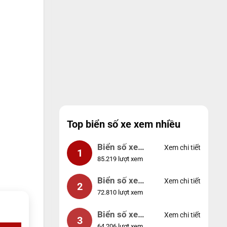
Top biển số xe xem nhiều
Biển số xe
Xem chi tiết
1
85.219 lượt xem
99999
Biển số xe
Xem chi tiết
2
72.810 lượt xem
04953
Biển số xe
Xem chi tiết
3
64.206 lượt xem