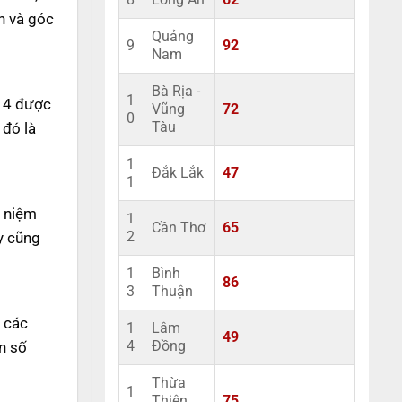
8
Long An
62
n và góc
Quảng
9
92
Nam
Bà Rịa -
1
ố 4 được
Vũng
72
0
 đó là
Tàu
1
Đắk Lắk
47
1
n niệm
1
Cần Thơ
65
y cũng
2
1
Bình
86
3
Thuận
, các
1
Lâm
49
n số
4
Đồng
Thừa
1
Thiên
75