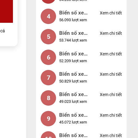
88888
Biển số xe
Xem chi tiết
4
56.093 lượt xem
12345
cá
Biển số xe
Xem chi tiết
5
53.744 lượt xem
66666
Biển số xe
Xem chi tiết
6
52.209 lượt xem
11111
Biển số xe
Xem chi tiết
7
50.829 lượt xem
44444
Biển số xe
Xem chi tiết
8
49.023 lượt xem
77777
Biển số xe
Xem chi tiết
9
45.072 lượt xem
55555
Biển số xe
Xem chi tiết