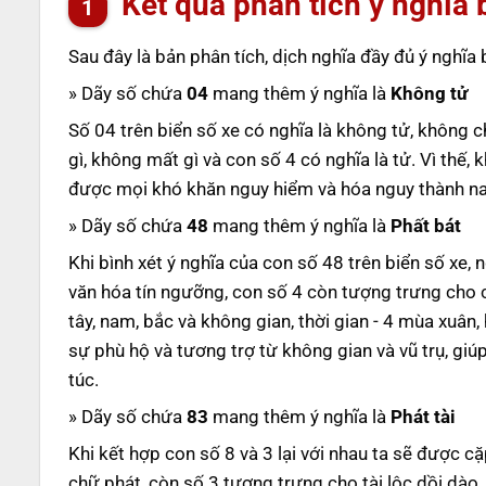
Kết quả phân tích ý nghĩa 
Sau đây là bản phân tích, dịch nghĩa đầy đủ ý nghĩa
» Dãy số chứa
04
mang thêm ý nghĩa là
Không tử
Số 04 trên biển số xe có nghĩa là không tử, không c
gì, không mất gì và con số 4 có nghĩa là tử. Vì thế,
được mọi khó khăn nguy hiểm và hóa nguy thành n
» Dãy số chứa
48
mang thêm ý nghĩa là
Phất bát
Khi bình xét ý nghĩa của con số 48 trên biển số xe,
văn hóa tín ngưỡng, con số 4 còn tượng trưng cho co
tây, nam, bắc và không gian, thời gian - 4 mùa xuân,
sự phù hộ và tương trợ từ không gian và vũ trụ, gi
túc.
» Dãy số chứa
83
mang thêm ý nghĩa là
Phát tài
Khi kết hợp con số 8 và 3 lại với nhau ta sẽ được cặp
chữ phát, còn số 3 tượng trưng cho tài lộc dồi dào