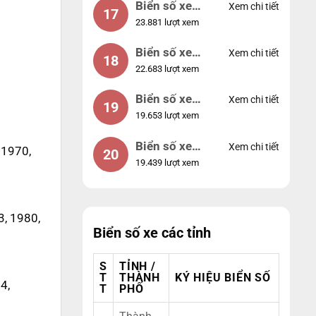
Biển số xe
Xem chi tiết
17
23.881 lượt xem
44953
Biển số xe
Xem chi tiết
18
22.683 lượt xem
74953
Biển số xe
Xem chi tiết
19
19.653 lượt xem
99998
Biển số xe
Xem chi tiết
 1970,
20
19.439 lượt xem
25525
3, 1980,
Biển số xe các tỉnh
S
TỈNH /
T
THÀNH
KÝ HIỆU BIỂN SỐ
4,
T
PHỐ