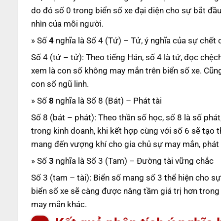
do đó số 0 trong biển số xe đại diện cho sự bắt đầ
nhìn của mỗi người.
» Số
4
nghĩa là Số 4 (Tứ) – Tử, ý nghĩa của sự chế
Số 4 (tứ – tử): Theo tiếng Hán, số 4 là tứ, đọc chệc
xem là con số không may mắn trên biển số xe. Cũng ch
con số ngũ linh.
» Số
8
nghĩa là Số 8 (Bát) – Phát tài
Số 8 (bát – phát): Theo thần số học, số 8 là số phát,
trong kinh doanh, khi kết hợp cùng với số 6 sẽ tạo 
mang đến vượng khí cho gia chủ sự may mắn, phát tà
» Số
3
nghĩa là Số 3 (Tam) – Đường tài vững chắc
Số 3 (tam – tài): Biển số mang số 3 thể hiện cho sự 
biển số xe sẽ càng được nâng tầm giá trị hơn tron
may mắn khác.