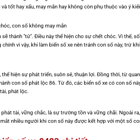
u và tốt hay xấu, may mắn hay không còn phụ thuộc vào ý kiế
t chóc, con số không may mắn
h sẽ thành "tử". Điều này thể hiện cho sự chết chóc. Vì thế, s
ính vì vậy, khi làm biển số xe nên tránh con số này, trừ khi
 thể hiện sự phát triển, suôn sẻ, thuận lợi. Đồng thời, từ qua
thành con số phát lộc 86. Từ đó, các biển số xe có con số nà
i, phát lộc.
phát tài, vững chắc, là sự trường tồn và vững chãi. Ngoài ra
g mắt nhiều người khi con số này được kết hợp với một số co