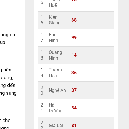
5
Huế
1
Kiên
68
6
Giang
không có
1
Bắc
99
7
Ninh
qua
1
Quảng
14
8
Ninh
ng nền
1
Thanh
36
9
Hóa
g đông,
mang đến
2
Nghệ An
37
àng sung
0
2
Hải
34
1
Dương
ện cho
2
Gia Lai
81
lượng
2