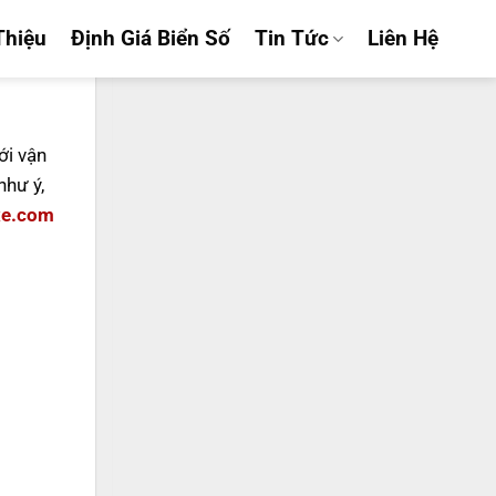
Thiệu
Định Giá Biển Số
Tin Tức
Liên Hệ
ới vận
hư ý,
xe.com