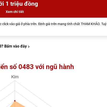
i 1 triệu đồng
Xem chi tiết
 click vào giá ở phía trên. Định giá trên mang tính chất THAM KHẢO. Tuỳ 
3?
Bấm vào đây
iển số 0483 với ngũ hành