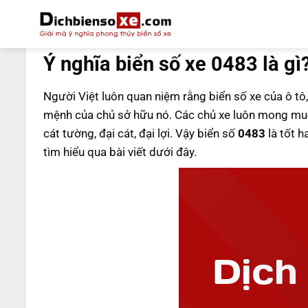
Bỏ
qua
DỊCH BIỂN SỐ
nội
Ý nghĩa biển số xe 0483 là gì
dung
Người Việt luôn quan niệm rằng biển số xe của ô tô,
mệnh của chủ sở hữu nó. Các chủ xe luôn mong muố
cát tường, đại cát, đại lợi. Vậy biển số
0483
là tốt h
tìm hiểu qua bài viết dưới đây.