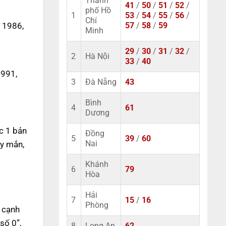
Thành
41
/
50
/
51
/
52
/
phố Hồ
1
53
/
54
/
55
/
56
/
Chí
 1986,
57
/
58
/
59
Minh
29
/
30
/
31
/
32
/
2
Hà Nội
33
/
40
1991,
3
Đà Nẵng
43
Bình
4
61
Dương
c 1 bản
Đồng
5
39
/
60
ay mắn,
Nai
Khánh
6
79
Hòa
Hải
7
15
/
16
Phòng
n cạnh
số 0”,