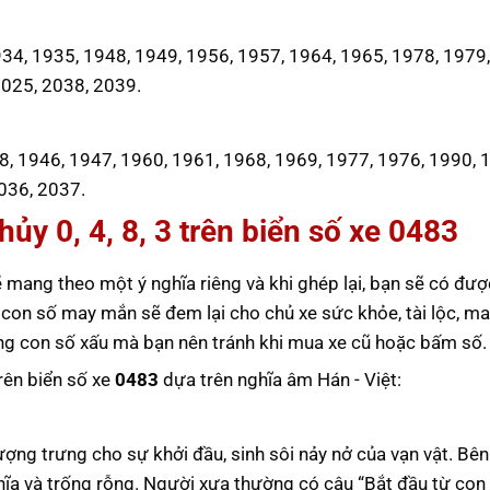
4, 1935, 1948, 1949, 1956, 1957, 1964, 1965, 1978, 1979,
2025, 2038, 2039.
8, 1946, 1947, 1960, 1961, 1968, 1969, 1977, 1976, 1990, 
036, 2037.
ủy 0, 4, 8, 3 trên biển số xe
0483
 mang theo một ý nghĩa riêng và khi ghép lại, bạn sẽ có đượ
 con số may mắn sẽ đem lại cho chủ xe sức khỏe, tài lộc, m
ững con số xấu mà bạn nên tránh khi mua xe cũ hoặc bấm số.
trên biển số xe
0483
dựa trên nghĩa âm Hán - Việt:
tượng trưng cho sự khởi đầu, sinh sôi nảy nở của vạn vật. Bê
hĩa và trống rỗng. Người xưa thường có câu “Bắt đầu từ con 