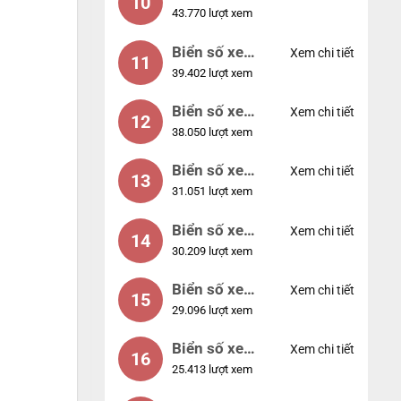
10
43.770 lượt xem
56789
Biển số xe
Xem chi tiết
11
39.402 lượt xem
01234
Biển số xe
Xem chi tiết
12
38.050 lượt xem
33333
Biển số xe
Xem chi tiết
13
31.051 lượt xem
22222
Biển số xe
Xem chi tiết
14
30.209 lượt xem
14953
Biển số xe
Xem chi tiết
15
29.096 lượt xem
24953
Biển số xe
Xem chi tiết
16
25.413 lượt xem
49053