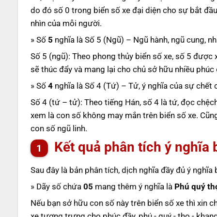
do đó số 0 trong biển số xe đại diện cho sự bắt đầ
nhìn của mỗi người.
» Số
5
nghĩa là Số 5 (Ngũ) – Ngũ hành, ngũ cung, nh
Số 5 (ngũ): Theo phong thủy biển số xe, số 5 được 
sẽ thúc đẩy và mang lại cho chủ sở hữu nhiều phúc 
» Số
4
nghĩa là Số 4 (Tứ) – Tử, ý nghĩa của sự chế
Số 4 (tứ – tử): Theo tiếng Hán, số 4 là tứ, đọc chệc
xem là con số không may mắn trên biển số xe. Cũng ch
con số ngũ linh.
Kết quả phân tích ý nghĩa 
Sau đây là bản phân tích, dịch nghĩa đầy đủ ý nghĩa
» Dãy số chứa
05
mang thêm ý nghĩa là
Phú quý th
Nếu bạn sở hữu con số này trên biển số xe thì xin c
xe tượng trưng cho phúc đầy, phú - quý - thọ - khan