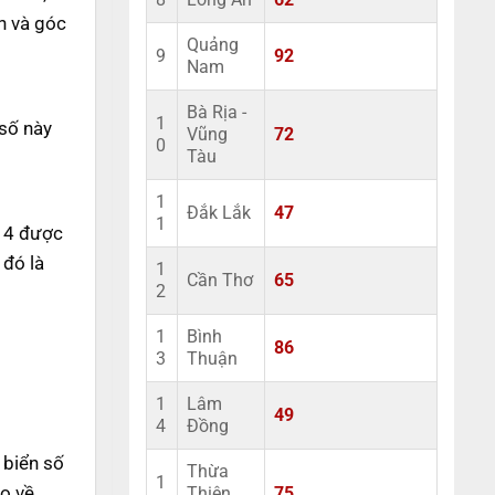
8
Long An
62
n và góc
Quảng
9
92
Nam
Bà Rịa -
1
 số này
Vũng
72
0
Tàu
1
Đắk Lắk
47
1
ố 4 được
 đó là
1
Cần Thơ
65
2
1
Bình
86
3
Thuận
1
Lâm
49
4
Đồng
 biển số
Thừa
1
ao về
Thiên
75