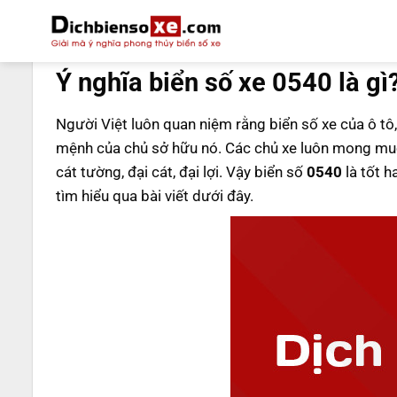
Bỏ
qua
DỊCH BIỂN SỐ
nội
Ý nghĩa biển số xe 0540 là gì
dung
Người Việt luôn quan niệm rằng biển số xe của ô tô,
mệnh của chủ sở hữu nó. Các chủ xe luôn mong muố
cát tường, đại cát, đại lợi. Vậy biển số
0540
là tốt h
tìm hiểu qua bài viết dưới đây.