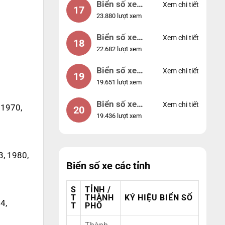
Biển số xe
Xem chi tiết
17
23.880 lượt xem
44953
Biển số xe
Xem chi tiết
18
22.682 lượt xem
74953
Biển số xe
Xem chi tiết
19
19.651 lượt xem
99998
Biển số xe
Xem chi tiết
 1970,
20
19.436 lượt xem
25525
3, 1980,
Biển số xe các tỉnh
S
TỈNH /
T
THÀNH
KÝ HIỆU BIỂN SỐ
4,
T
PHỐ