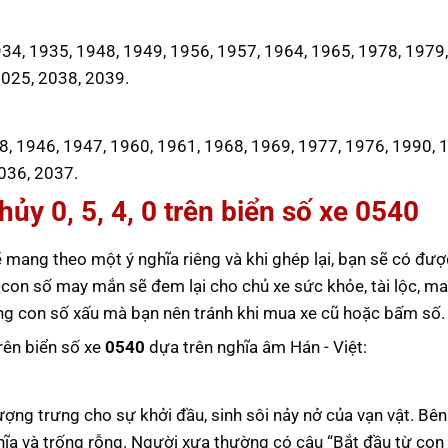
4, 1935, 1948, 1949, 1956, 1957, 1964, 1965, 1978, 1979,
2025, 2038, 2039.
8, 1946, 1947, 1960, 1961, 1968, 1969, 1977, 1976, 1990, 
036, 2037.
ủy 0, 5, 4, 0 trên biển số xe
0540
 mang theo một ý nghĩa riêng và khi ghép lại, bạn sẽ có đượ
 con số may mắn sẽ đem lại cho chủ xe sức khỏe, tài lộc, m
ững con số xấu mà bạn nên tránh khi mua xe cũ hoặc bấm số.
trên biển số xe
0540
dựa trên nghĩa âm Hán - Việt:
tượng trưng cho sự khởi đầu, sinh sôi nảy nở của vạn vật. Bê
hĩa và trống rỗng. Người xưa thường có câu “Bắt đầu từ con 