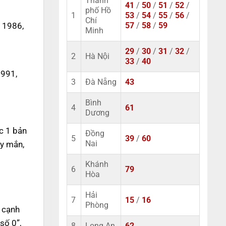
Thành
41
/
50
/
51
/
52
/
phố Hồ
1
53
/
54
/
55
/
56
/
Chí
 1986,
57
/
58
/
59
Minh
29
/
30
/
31
/
32
/
2
Hà Nội
33
/
40
1991,
3
Đà Nẵng
43
Bình
4
61
Dương
c 1 bản
Đồng
5
39
/
60
ay mắn,
Nai
Khánh
6
79
Hòa
Hải
7
15
/
16
Phòng
n cạnh
số 0”,