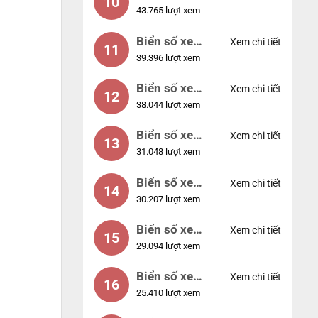
10
43.765 lượt xem
56789
Biển số xe
Xem chi tiết
11
39.396 lượt xem
01234
Biển số xe
Xem chi tiết
12
38.044 lượt xem
33333
Biển số xe
Xem chi tiết
13
31.048 lượt xem
22222
Biển số xe
Xem chi tiết
14
30.207 lượt xem
14953
Biển số xe
Xem chi tiết
15
29.094 lượt xem
24953
Biển số xe
Xem chi tiết
16
25.410 lượt xem
49053