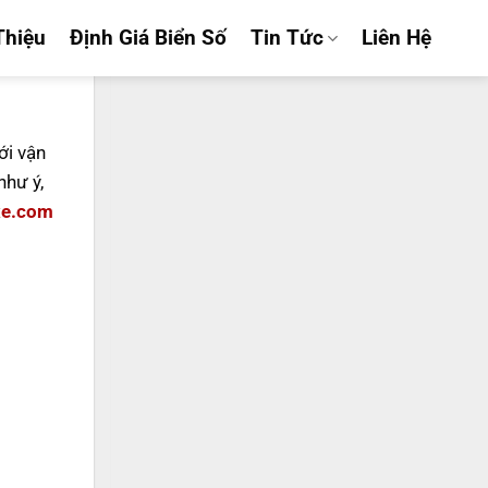
Thiệu
Định Giá Biển Số
Tin Tức
Liên Hệ
ới vận
hư ý,
xe.com