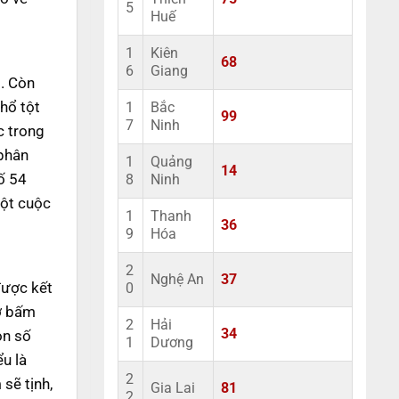
5
Huế
1
Kiên
68
6
Giang
i. Còn
khổ tột
1
Bắc
99
7
Ninh
c trong
 phân
1
Quảng
14
ố 54
8
Ninh
một cuộc
1
Thanh
36
9
Hóa
2
Nghệ An
37
được kết
0
lỡ bấm
2
Hải
34
on số
1
Dương
u là
2
sẽ tịnh,
Gia Lai
81
2