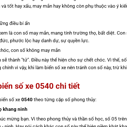
u và tốt hay xấu, may mắn hay không còn phụ thuộc vào ý kiế
ững điều bí ẩn
xem là con số may mắn, mang tính trường thọ, bất diệt. Con
đức, phước lộc hay danh dự, sự quyền lực.
t chóc, con số không may mắn
h sẽ thành "tử". Điều này thể hiện cho sự chết chóc. Vì thế, s
ính vì vậy, khi làm biển số xe nên tránh con số này, trừ khi
biển số xe
0540
chi tiết
 biển số xe
0540
theo từng cặp số phong thủy:
ọ khang ninh
húc mừng bạn. Vì theo phong thủy và thần số học, số 05 trên
g - ninh. Hay nói cách khác con số này thể hiện niềm khát kh