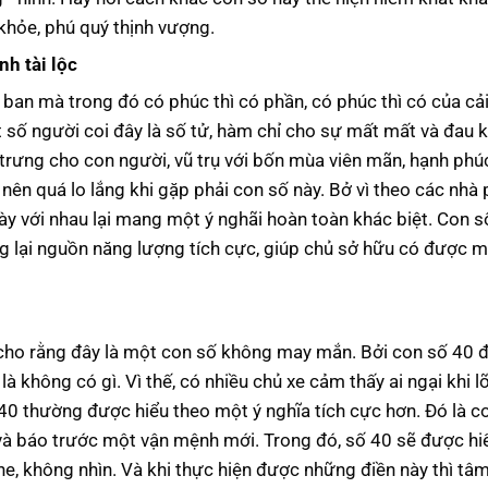
khỏe, phú quý thịnh vượng.
h tài lộc
 ban mà trong đó có phúc thì có phần, có phúc thì có của cả
ột số người coi đây là số tử, hàm chỉ cho sự mất mất và đau 
 trưng cho con người, vũ trụ với bốn mùa viên mãn, hạnh phú
ên quá lo lắng khi gặp phải con số này. Bở vì theo các nhà
này với nhau lại mang một ý nghãi hoàn toàn khác biệt. Con s
ng lại nguồn năng lượng tích cực, giúp chủ sở hữu có được 
 cho rằng đây là một con số không may mắn. Bởi con số 40 
là không có gì. Vì thế, có nhiều chủ xe cảm thấy ai ngại khi 
 40 thường được hiểu theo một ý nghĩa tích cực hơn. Đó là c
à báo trước một vận mệnh mới. Trong đó, số 40 sẽ được hiể
e, không nhìn. Và khi thực hiện được những điền này thì tâm 