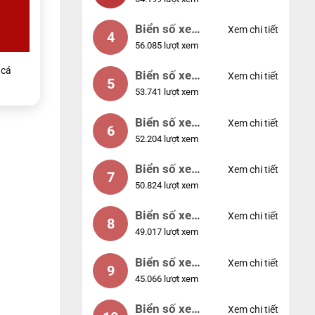
88888
Biển số xe
Xem chi tiết
4
56.085 lượt xem
12345
cá
Biển số xe
Xem chi tiết
5
53.741 lượt xem
66666
Biển số xe
Xem chi tiết
6
52.204 lượt xem
11111
Biển số xe
Xem chi tiết
7
50.824 lượt xem
44444
Biển số xe
Xem chi tiết
8
49.017 lượt xem
77777
Biển số xe
Xem chi tiết
9
45.066 lượt xem
55555
Biển số xe
Xem chi tiết