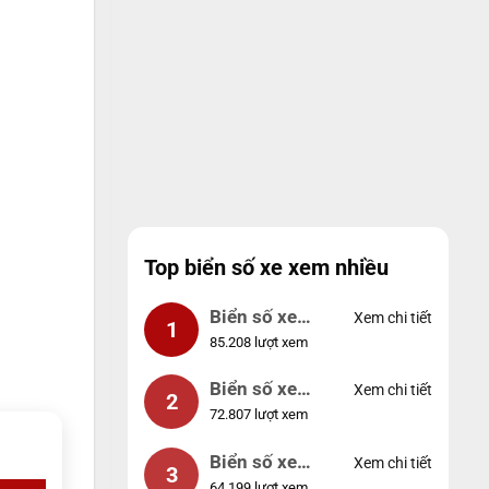
Top biển số xe xem nhiều
Biển số xe
Xem chi tiết
1
85.208 lượt xem
99999
Biển số xe
Xem chi tiết
2
72.807 lượt xem
04953
Biển số xe
Xem chi tiết
3
64.199 lượt xem