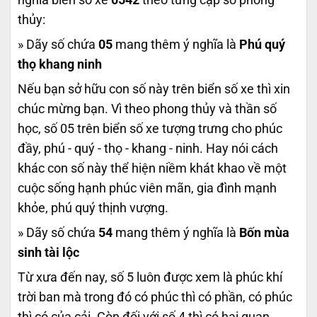
thủy:
» Dãy số chứa
05
mang thêm ý nghĩa là
Phú quý
thọ khang ninh
Nếu bạn sở hữu con số này trên biển số xe thì xin
chúc mừng bạn. Vì theo phong thủy và thần số
học, số 05 trên biển số xe tượng trưng cho phúc
đầy, phú - quý - thọ - khang - ninh. Hay nói cách
khác con số này thể hiện niềm khát khao về một
cuộc sống hạnh phúc viên mãn, gia đình mạnh
khỏe, phú quý thịnh vượng.
» Dãy số chứa
54
mang thêm ý nghĩa là
Bốn mùa
sinh tài lộc
Từ xưa đến nay, số 5 luôn được xem là phúc khí
trời ban mà trong đó có phúc thì có phần, có phúc
thì có của cải. Còn đối với số 4 thì có hai quan