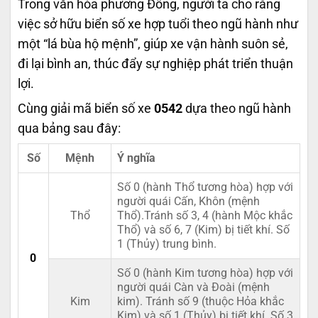
Trong văn hóa phương Đông, người ta cho rằng
việc sở hữu biển số xe hợp tuổi theo ngũ hành như
một “lá bùa hộ mệnh”, giúp xe vận hành suôn sẻ,
đi lại bình an, thúc đẩy sự nghiệp phát triển thuận
lợi.
Cùng giải mã biển số xe
0542
dựa theo ngũ hành
qua bảng sau đây:
Số
Mệnh
Ý nghĩa
Số 0 (hành Thổ tương hòa) hợp với
người quái Cấn, Khôn (mệnh
Thổ
Thổ).Tránh số 3, 4 (hành Mộc khắc
Thổ) và số 6, 7 (Kim) bị tiết khí. Số
1 (Thủy) trung bình.
0
Số 0 (hành Kim tương hòa) hợp với
người quái Càn và Đoài (mệnh
Kim
kim). Tránh số 9 (thuộc Hỏa khắc
Kim) và số 1 (Thủy) bị tiết khí. Số 3