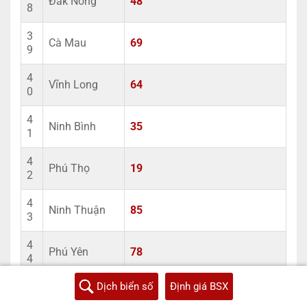
Đắk Nông
48
8
3
Cà Mau
69
9
4
Vĩnh Long
64
0
4
Ninh Bình
35
1
4
Phú Thọ
19
2
4
Ninh Thuận
85
3
4
Phú Yên
78
4
Dịch biển số
Định giá BSX
4
Hà Nam
90
5