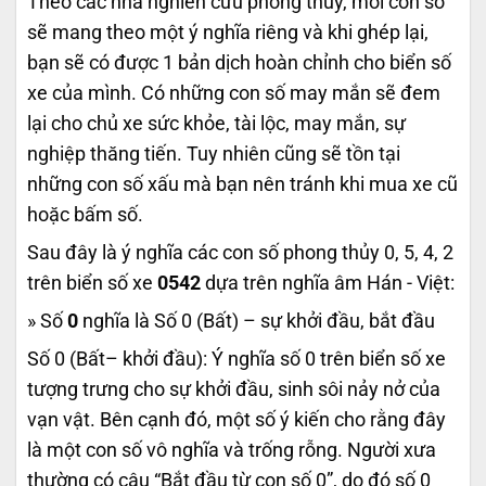
Theo các nhà nghiên cứu phong thủy, mỗi con số
sẽ mang theo một ý nghĩa riêng và khi ghép lại,
bạn sẽ có được 1 bản dịch hoàn chỉnh cho biển số
xe của mình. Có những con số may mắn sẽ đem
lại cho chủ xe sức khỏe, tài lộc, may mắn, sự
nghiệp thăng tiến. Tuy nhiên cũng sẽ tồn tại
những con số xấu mà bạn nên tránh khi mua xe cũ
hoặc bấm số.
Sau đây là ý nghĩa các con số phong thủy 0, 5, 4, 2
trên biển số xe
0542
dựa trên nghĩa âm Hán - Việt:
» Số
0
nghĩa là Số 0 (Bất) – sự khởi đầu, bắt đầu
Số 0 (Bất– khởi đầu): Ý nghĩa số 0 trên biển số xe
tượng trưng cho sự khởi đầu, sinh sôi nảy nở của
vạn vật. Bên cạnh đó, một số ý kiến cho rằng đây
là một con số vô nghĩa và trống rỗng. Người xưa
thường có câu “Bắt đầu từ con số 0”, do đó số 0