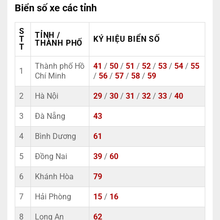
Biển số xe các tỉnh
S
TỈNH /
T
KÝ HIỆU BIỂN SỐ
THÀNH PHỐ
T
Thành phố Hồ
41
/
50
/
51
/
52
/
53
/
54
/
55
1
Chí Minh
/
56
/
57
/
58
/
59
2
Hà Nội
29
/
30
/
31
/
32
/
33
/
40
3
Đà Nẵng
43
4
Bình Dương
61
5
Đồng Nai
39
/
60
6
Khánh Hòa
79
7
Hải Phòng
15
/
16
8
Long An
62