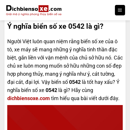
Bỏ
qua
DỊCH BIỂN SỐ
nội
Ý nghĩa biển số xe 0542 là gì?
dung
Người Việt luôn quan niệm rằng biển số xe của ô
tô, xe máy sẽ mang những ý nghĩa tinh thần đặc
biệt, gắn liền với vận mệnh của chủ sở hữu nó. Các
chủ xe luôn mong muốn sở hữu những con số đẹp
hợp phong thủy, mang ý nghĩa như ý, cát tường,
đại cát, đại lợi. Vậy biển số
0542
là tốt hay xấu? Ý
nghĩa biển số xe
0542
là gì? Hãy cùng
dichbiensoxe.com
tìm hiểu qua bài viết dưới đây.