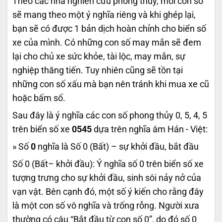
Theo các nhà nghiên cứu phong thủy, mỗi con số
sẽ mang theo một ý nghĩa riêng và khi ghép lại,
bạn sẽ có được 1 bản dịch hoàn chỉnh cho biển số
xe của mình. Có những con số may mắn sẽ đem
lại cho chủ xe sức khỏe, tài lộc, may mắn, sự
nghiệp thăng tiến. Tuy nhiên cũng sẽ tồn tại
những con số xấu mà bạn nên tránh khi mua xe cũ
hoặc bấm số.
Sau đây là ý nghĩa các con số phong thủy 0, 5, 4, 5
trên biển số xe
0545
dựa trên nghĩa âm Hán - Việt:
» Số
0
nghĩa là Số 0 (Bất) – sự khởi đầu, bắt đầu
Số 0 (Bất– khởi đầu): Ý nghĩa số 0 trên biển số xe
tượng trưng cho sự khởi đầu, sinh sôi nảy nở của
vạn vật. Bên cạnh đó, một số ý kiến cho rằng đây
là một con số vô nghĩa và trống rỗng. Người xưa
thường có câu “Bắt đầu từ con số 0”, do đó số 0