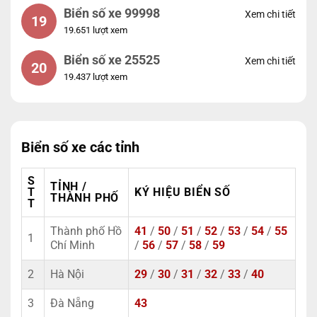
Biển số xe 99998
Xem chi tiết
19
19.651 lượt xem
Biển số xe 25525
Xem chi tiết
20
19.437 lượt xem
Biển số xe các tỉnh
S
TỈNH /
T
KÝ HIỆU BIỂN SỐ
THÀNH PHỐ
T
Thành phố Hồ
41
/
50
/
51
/
52
/
53
/
54
/
55
1
Chí Minh
/
56
/
57
/
58
/
59
2
Hà Nội
29
/
30
/
31
/
32
/
33
/
40
3
Đà Nẵng
43