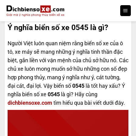
Bỏ
qua
DỊCH BIỂN SỐ
nội
Ý nghĩa biển số xe 0545 là gì?
dung
Người Việt luôn quan niệm rằng biển số xe của ô
tô, xe máy sẽ mang những ý nghĩa tinh thần đặc
biệt, gắn liền với vận mệnh của chủ sở hữu nó. Các
chủ xe luôn mong muốn sở hữu những con số đẹp
hợp phong thủy, mang ý nghĩa như ý, cát tường,
đại cát, đại lợi. Vậy biển số
0545
là tốt hay xấu? Ý
nghĩa biển số xe
0545
là gì? Hãy cùng
dichbiensoxe.com
tìm hiểu qua bài viết dưới đây.